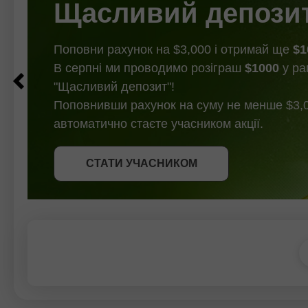
Щасливий депози
заяви
Поповни рахунок на $3,000 і отримай ще
$1
В серпні ми проводимо розіграш
$1000
у ра
"Щасливий депозит"!
Поповнивши рахунок на суму не менше $3,0
автоматично стаєте учасником акції.
СТАТИ УЧАСНИКОМ
СТАТИ УЧАСНИКОМ
ОТРИМАТИ БОНУС
СТАТИ УЧАСНИКОМ