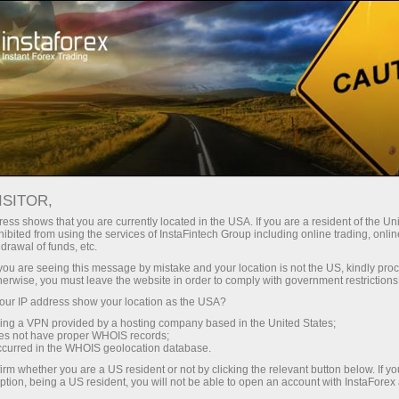
Швидке відкриття рахунку
Торгова платформа
очатківцям
Інвесторам
Партнерам
Промоа
ISITOR,
ess shows that you are currently located in the USA. If you are a resident of the Uni
ibited from using the services of InstaFintech Group including online trading, online
drawal of funds, etc.
k you are seeing this message by mistake and your location is not the US, kindly pro
herwise, you must leave the website in order to comply with government restrictions
дружні
ur IP address show your location as the USA?
речі, в
мації.
sing a VPN provided by a hosting company based in the United States;
oes not have proper WHOIS records;
occurred in the WHOIS geolocation database.
irm whether you are a US resident or not by clicking the relevant button below. If y
ption, being a US resident, you will not be able to open an account with InstaForex
ить счёт
Вывести деньги