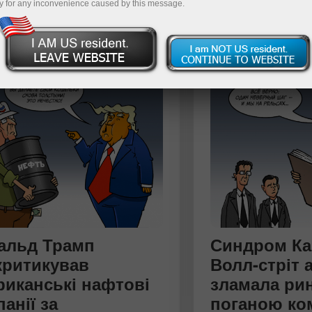
y for any inconvenience caused by this message.
альд Трамп
Синдром Ка
критикував
Волл-стріт 
риканські нафтові
зламала ри
анії за
поганою ко