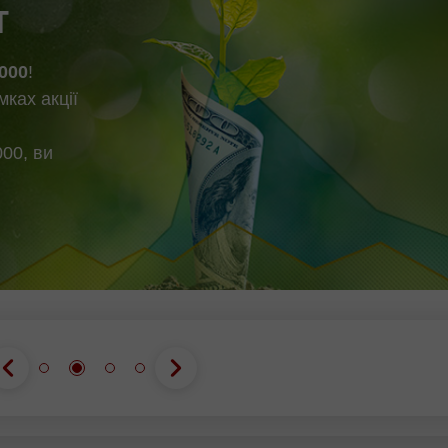
т
000
!
мках акції
00, ви