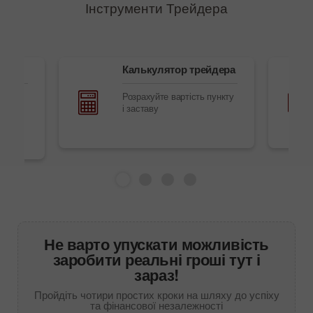
Інструменти Трейдера
и
Калькулятор трейдера
Розрахуйте вартість пункту
урси,
і заставу
нлайн
Не варто упускати можливість
заробити реальні гроші тут і
зараз!
Пройдіть чотири простих кроки на шляху до успіху
та фінансової незалежності