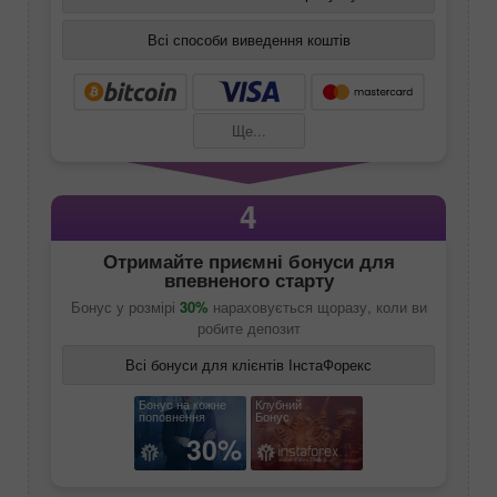
Всі способи виведення коштів
Ще...
4
Отримайте приємні бонуси для
впевненого старту
Бонус у розмірі
30%
нараховується щоразу, коли ви
робите депозит
Всі бонуси для клієнтів ІнстаФорекс
Бонус на кожне
Клубний
поповнення
Бонус
30%