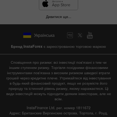
Дивитися ще...
Українська
Бренд InstaForex
є зареєстрованою торговою маркою
Сповіщення про ризики: всі інвестиції пов'язані з тим чи
іншим ступенем ризику. Торгівля похідними фінансовими
інструментами пов'язана з високим ризиком швидкої втрати
грошей через кредитне плече. Утримайтеся від інвестування
в будь-який фінансовий продукт, якщо не розумієте його
природу та істинний рівень ризику, якому наражаєтеся. Ці
види інвестицій можуть підходити деяким інвесторам, але не
всім.
InstaFinance Ltd, рег. номер 1811672
Адрес: Британские Виргинские острова, Тортола, г. Роуд,