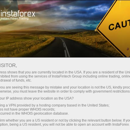
Трейдерам
ISITOR,
Трейдерам
ess shows that you are currently located in the USA. If you are a resident of the Uni
ibited from using the services of InstaFintech Group including online trading, online
ІнстаФорекс
drawal of funds, etc.
k you are seeing this message by mistake and your location is not the US, kindly pro
herwise, you must leave the website in order to comply with government restrictions
Розділ для тих, хто вже працює на ринку. Тут
ur IP address show your location as the USA?
представлений перелік наших сервісів,
sing a VPN provided by a hosting company based in the United States;
інструментів, торгових умов в компанії
oes not have proper WHOIS records;
ІнстаФорекс, бонусів, способи виведення та
occurred in the WHOIS geolocation database.
поповнення рахунку, аналітика, графіки,
irm whether you are a US resident or not by clicking the relevant button below. If y
ption, being a US resident, you will not be able to open an account with InstaForex
відеоогляди, гарячі новини, конкурси та акції,