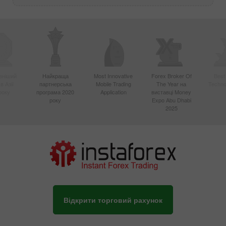
вніший
Найкраща
Most Innovative
Forex Broker Of
Best
в Азії
партнерська
Mobile Trading
The Year на
Techno
року
програма 2020
Application
виставці Money
року
Expo Abu Dhabi
2025
Відкрити торговий рахунок