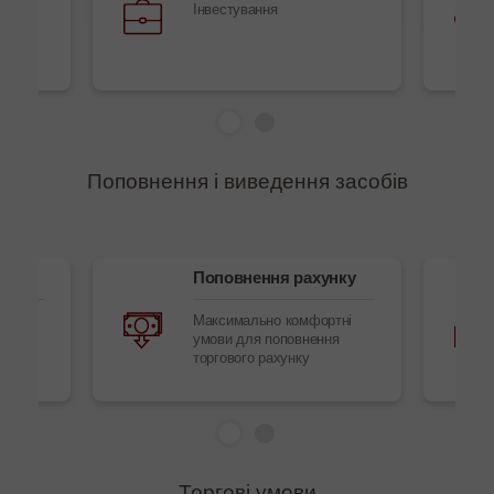
ання
Інвестування
Поповнення і виведення засобів
ів
Поповнення рахунку
обів
Максимально комфортні
умови для поповнення
торгового рахунку
Торгові умови