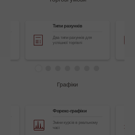
екс
Типи рахунків
т
Два типи рахунків для
успішної торгівлі
Графіки
Форекс-графіки
 в
Зміни курсів в реальному
часі