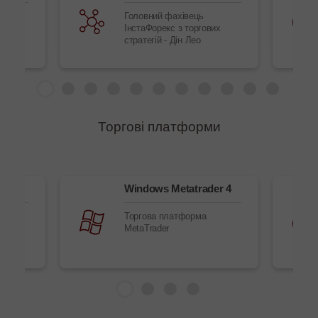
ргових
Головний фахівець
й
ІнстаФорекс з торгових
стратегій - Дін Лео
Торгові платформи
рі
Windows Metatrader 4
у
Торгова платформа
MetaTrader