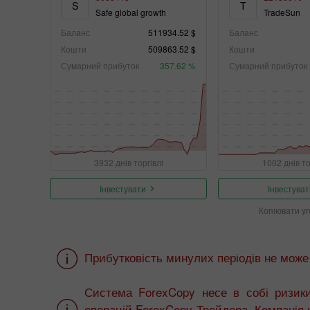
S
T
Safe global growth
TradeSun
Баланс
511934.52 $
Баланс
Кошти
509863.52 $
Кошти
Сумарний прибуток
357.62 %
Сумарний прибуток
3932 днів торгівлі
1002 днів то
Інвестувати
Інвестуват
Копіювати у
Прибутковість минулих періодів не може
Система ForexCopy несе в собі ризики
операцій ForexCopy Трейдера. Компанія н