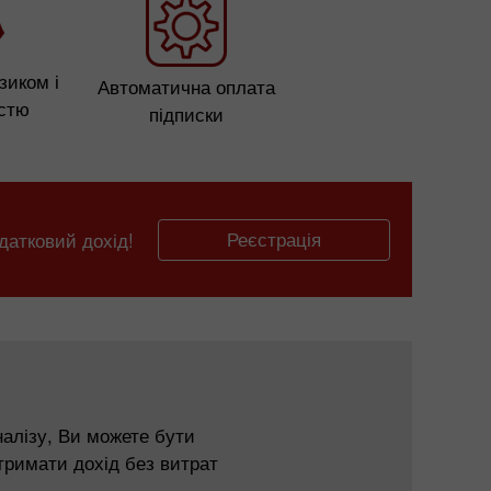
зиком і
Автоматична оплата
істю
підписки
Реєстрація
датковий дохід!
аналізу, Ви можете бути
тримати дохід без витрат