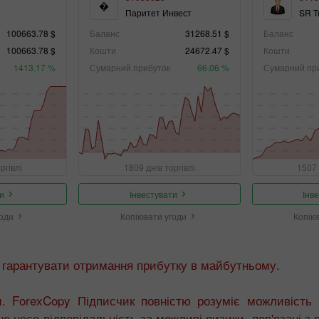
�
Паритет Инвест
SR T
100663.78 $
Баланс
31268.51 $
Баланс
100663.78 $
Кошти
24672.47 $
Кошти
1413.17 %
Сумарний прибуток
66.06 %
Сумарний пр
ргівлі
1809 днів торгівлі
1507 
и
Інвестувати
Інв
годи
Копіювати угоди
Копію
 гарантувати отримання прибутку в майбутньому.
. ForexCopy Підписчик повністю розуміє можливість 
е несе відповідальність за можливі ризики, пов'язані з