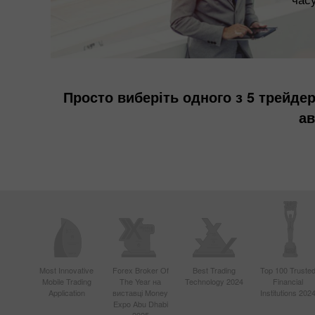
Просто виберіть одного з 5 трейде
ав
Most Innovative
Forex Broker Of
Best Trading
Top 100 Truste
Mobile Trading
The Year на
Technology 2024
Financial
Application
виставці Money
Institutions 202
Expo Abu Dhabi