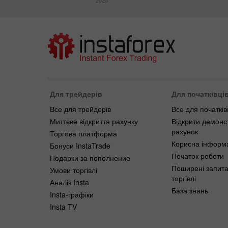
2025
Для трейдерів
Для початківці
Все для трейдерів
Все для початків
Миттєве відкриття рахунку
Відкрити демонс
рахунок
Торгова платформа
Корисна інформ
Бонуси InstaTrade
Початок роботи
Подарки за пополнение
Поширені запит
Умови торгівлі
торгівлі
Аналіз Insta
База знань
Insta-графіки
Insta TV