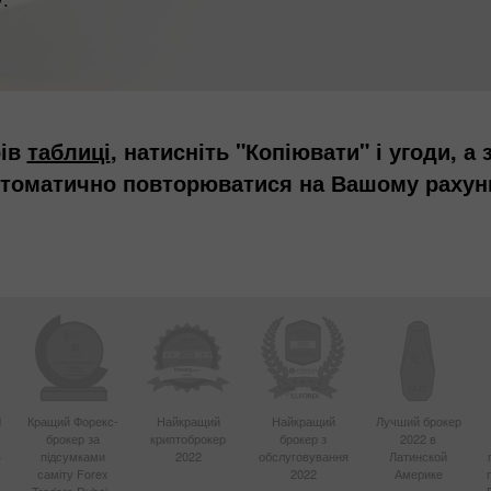
рів
таблиці
, натисніть "Копіювати" і угоди, а
томатично повторюватися на Вашому рахун
d
Кращий Форекс-
Найкращий
Найкращий
Лучший брокер
брокер за
криптоброкер
брокер з
2022 в
4
підсумками
2022
обслуговування
Латинской
саміту Forex
2022
Америке