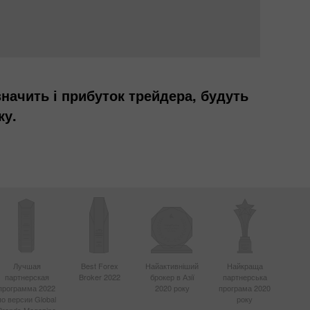
 значить і прибуток трейдера, будуть
ку.
Лучшая
Best Forex
Найактивніший
Найкраща
партнерская
Broker 2022
брокер в Азії
партнерська
программа 2022
2020 року
програма 2020
по версии Global
року