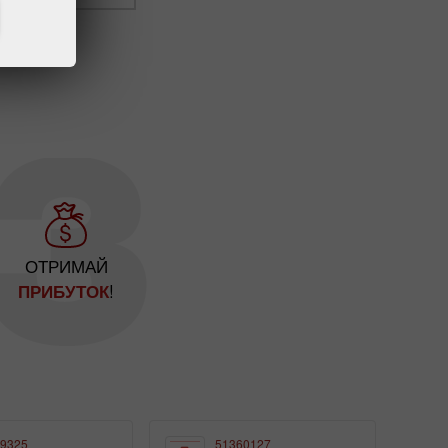
ОТРИМАЙ
!
ПРИБУТОК
9325
51360127