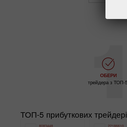
ОБЕРИ
трейдера з ТОП-5
ТОП-5 прибуткових трейдер
8083448
22186610