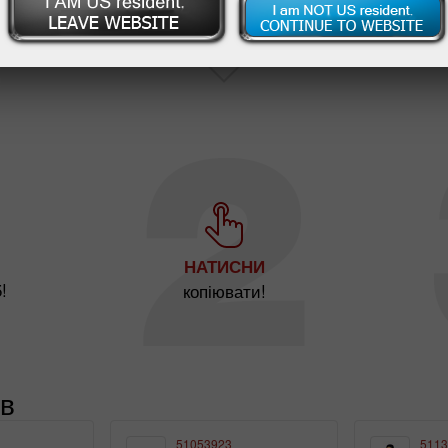
НАТИСНИ
!
копіювати!
ів
51053923
5113