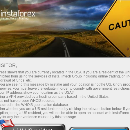
Швидке відкриття рахунку
Торгова платформа
очатківцям
Інвесторам
Партнерам
Промоа
ТОП-5 ТРЕЙДЕРІВ
ISITOR,
ess shows that you are currently located in the USA. If you are a resident of the Uni
тавляє вашій увазі п'ять кращих рахунків для копіюванн
ibited from using the services of InstaFintech Group including online trading, online
drawal of funds, etc.
вання за допомогою ПАММ-системи.
k you are seeing this message by mistake and your location is not the US, kindly pro
herwise, you must leave the website in order to comply with government restrictions
ur IP address show your location as the USA?
sing a VPN provided by a hosting company based in the United States;
oes not have proper WHOIS records;
Ти хочеш
Ти 
початківець
occurred in the WHOIS geolocation database.
irm whether you are a US resident or not by clicking the relevant button below. If y
ринку
отримувати
чог
ption, being a US resident, you will not be able to open an account with InstaForex
y for any inconvenience caused by this message.
екс?
?
прибуток