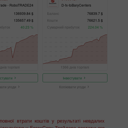
rade - RoboTRADE24
D-fx-toBaryCenters
136939.84 $
Баланс
76839.7 $
135657.49 $
Кошти
76621.5 $
ибуток
40.23 %
Сумарний прибуток
224.04 %
днів торгівлі
1366 днів торгівлі
естувати
Інвестувати
вати угоди
Копіювати угоди
повної втрати коштів у результаті невдалих
 відсутністю у ForexCopy Трейдера достатнього