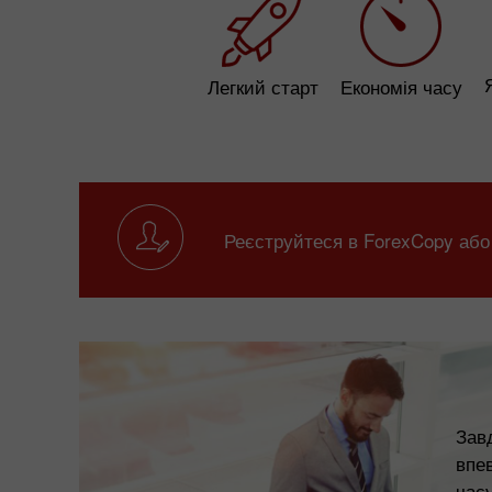
Легкий старт
Економія часу
Реєструйтеся в ForexCopy або
Завд
впе
часу