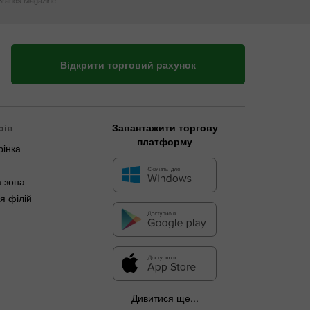
Brands Magazine
Відкрити торговий рахунок
рів
Завантажити торгову
платформу
рінка
 зона
я філій
Дивитися ще...