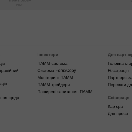
Traders Dubai–
2023
в
Інвестори
Для партне
ців
ПАММ-система
Головна сто
траційний
Система ForexCopy
Реєстрація
Моніторинг ПАММ
Партнерська
ація
ПАММ-трейдери
Переваги дл
Поширені запитання: ПАММ
ання щодо
Співпраця
Кар єра
Для преси