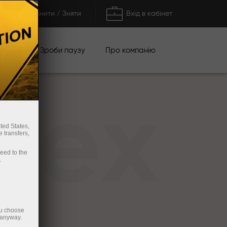
Поповнити / Зняти
Вхід в кабінет
кції
Зроби паузу
Про компанію
rex
ted States,
 transfers,
ceed to the
.
ou choose
 anyway.