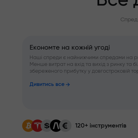
Все 
Спреди
Економте на кожній угоді
Наші спреди є найнижчими спредами на р
Менше витрат на вхід та вихід з ринку та б
збереженого прибутку у довгостроковій тор
Дивитись все
120+ інструментів