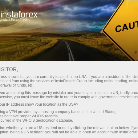
Швидке відкриття рахунку
Торгова платформа
очатківцям
Інвесторам
Партнерам
Промоа
staFo
ISITOR,
ess shows that you are currently located in the USA. If you are a resident of the Uni
ibited from using the services of InstaFintech Group including online trading, online
drawal of funds, etc.
k you are seeing this message by mistake and your location is not the US, kindly pro
herwise, you must leave the website in order to comply with government restrictions
ur IP address show your location as the USA?
sing a VPN provided by a hosting company based in the United States;
oes not have proper WHOIS records;
occurred in the WHOIS geolocation database.
irm whether you are a US resident or not by clicking the relevant button below. If y
ption, being a US resident, you will not be able to open an account with InstaForex