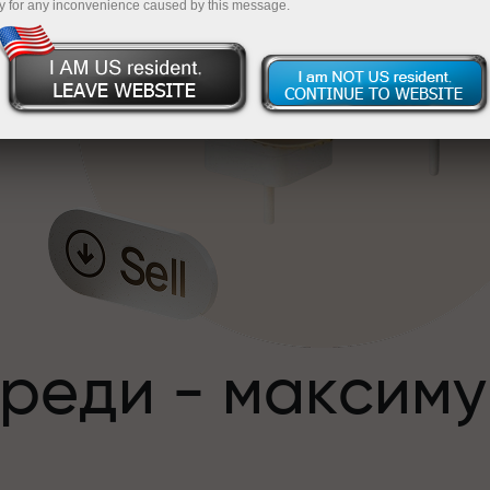
y for any inconvenience caused by this message.
,
преди - максим
с