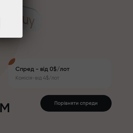
Спред - від 0$/лот
Комісія-від 4$/лот
ум
Порівняти спреди