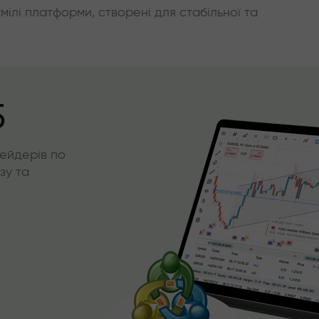
умілі платформи, створені для стабільної та
5
ейдерів по
зу та