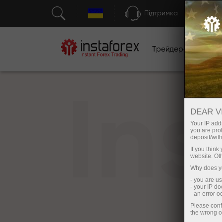
Підтримка
Трейдерам
П
In
DEAR V
Your IP addr
you are proh
deposit/with
If you thin
website. Ot
Why does yo
- you are u
- your IP d
- an error 
Please conf
the wrong o