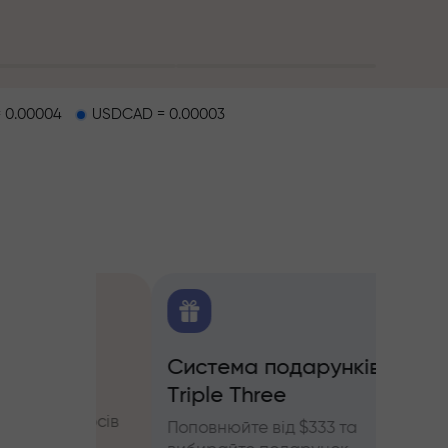
 0.00004
USDCAD = 0.00003
O
Система подарунків
Бону
Triple Three
щодо
Беріть
'ючерсів
InstaF
Поповнюйте від $333 та
прибу