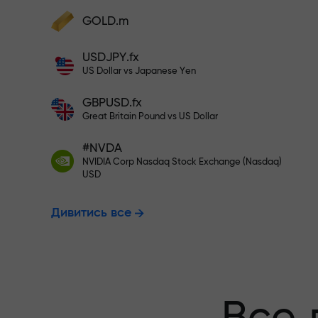
Поповніть на $333 - вибирайте
GOLD.m
Поповніть рахунок — і отримайте бону
у 1000 разів більший за ваш депозит.
USDJPY.fx
Торгуйте без
X1000 - це не друкарська помилка. Чи
US Dollar vs Japanese Yen
більший депозит, тим вищий множник.
GBPUSD.fx
гарантуємо 
Great Britain Pound vs US Dollar
#NVDA
NVIDIA Corp Nasdaq Stock Exchange (Nasdaq)
Бонус до X10
USD
Дивитись все
множник на 