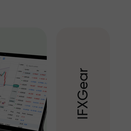
r
a
e
G
X
F
I