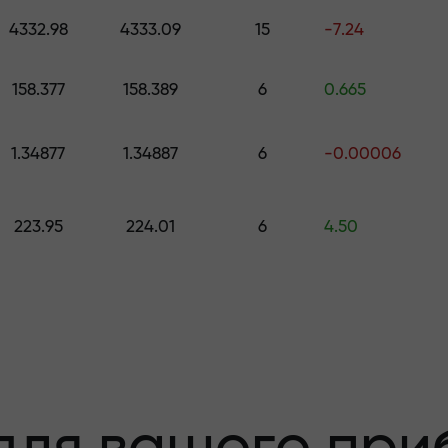
 подарунок вартістю до $1,500
4332.98
4333.09
15
-7.24
с
 ризику - ми
м
158.377
158.389
6
0.665
1.34877
1.34887
6
-0.00006
ваш прибуток
223.95
224.01
6
4.50
00 - найбільши
ринку