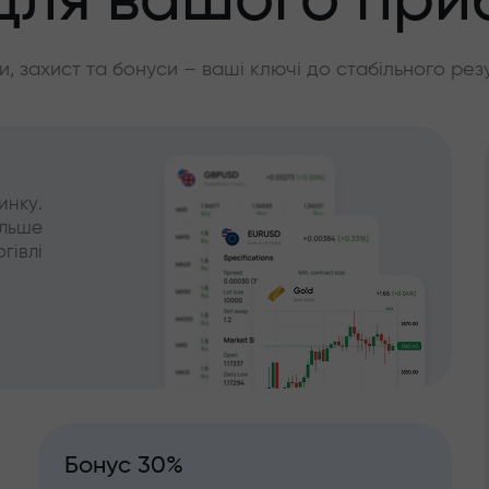
для вашого при
, захист та бонуси – ваші ключі до стабільного рез
инку.
ільше
гівлі
Бонус 30%