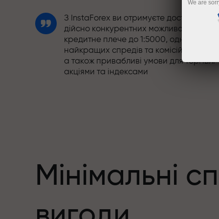
We are sorr
З InstaForex ви отримуєте доступ до
дійсно конкурентних можливостей:
кредитне плече до 1:5000, одні з
найкращих спредів та комісій на ринку
а також привабливі умови для торгівлі
акціями та індексами
Ми розробили бонусну систему, яка
робить торгівлю ще привабливішою.
Кожен клієнт InstaForex може отримати
до 30% при поповненні рахунку, а
також скористатися іншими акціями та
пропозиціями
Мінімальні с
Швидкість траси та швидкість угод -
вигоди
схожі у своїх цінностях. Альош Лопрай
додає елементи драйву та дисципліни