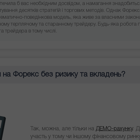
езпечила б вас необхідним досвідом, а намагання знадобить
ування десятків стратегій і торгових методів. Однак Форекс -
тематично-поведінкова модель, яка живе за власними закон
ному терплячому та старанному трейдеру. Будь-яка робота 
а трейдера в тому числі.
 на Форекс без ризику та вкладень?
Так, можна, але тільки на
ДЕМО-рахунку
. Д
участь у тому чи іншому фінансовому ринку