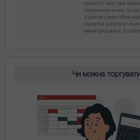
кількість часу, яка заб
отримання знань та тест
а цілком самостійна ма
гарантує результат кож
винагороджена, й робот
Чи можна торгувати