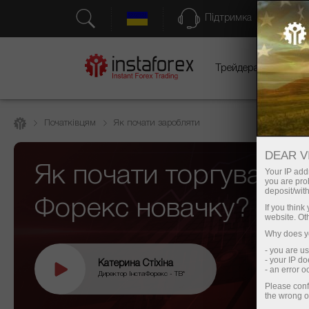
Підтримка
Трейдерам
Початківцям
Як почати заробляти
DEAR V
Як почати торгувати 
Your IP addr
you are proh
deposit/with
Форекс новачку?
If you thin
website. Ot
Why does yo
- you are u
- your IP d
Катерина Стіхіна
- an error 
Директор ІнстаФорекс - ТВ*
Please conf
the wrong o