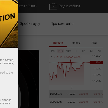
Поповнити / Зняти
Вхід в кабінет
кції
Зроби паузу
Про компанію
Валюти
Крипто
Акції
M5
M15
M30
H1
H4
D1
W1
C
1
.
1
5
2
4
0
0
.
0
0
0
0
0
0
.
0
0
%
ted States,
 transfers,
ceed to the
.
EURUSD.fx
1.15240
-0.00010
-0.01%
ou choose
GBPUSD.fx
1.34540
-0.00010
-0.01%
 anyway.