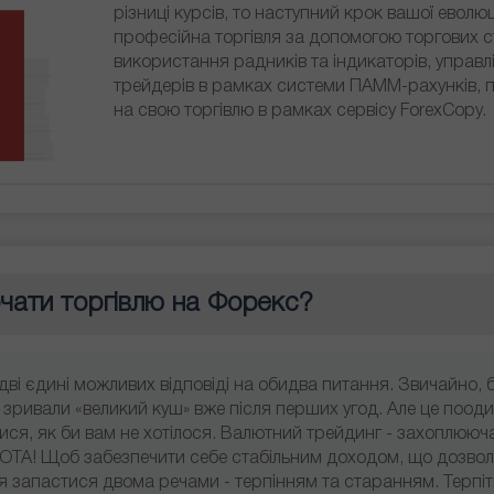
різниці курсів, то наступний крок вашої еволюц
професійна торгівля за допомогою торгових ст
використання радників та індикаторів, управ
трейдерів в рамках системи ПАММ-рахунків, 
на свою торгівлю в рамках сервісу ForexCopy.
очати торгівлю на Форекс?
Відкрити
Відкрити
сь дві єдині можливих відповіді на обидва питання. Звичайно, 
деморахунок
реальний рахунок
 зривали «великий куш» вже після перших угод. Але це пооди
тися, як би вам не хотілося. Валютний трейдинг - захоплююч
Відкрити
Відкрити
БОТА! Щоб забезпечити себе стабільним доходом, що дозво
ся запастися двома речами - терпінням та старанням. Терпіт