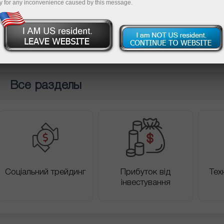
y for any inconvenience caused by this message.
хунок
Відкрити демо-рахунок
Все разделы
Соціальний трейдинг
Прибуток від
Тех
інвестування