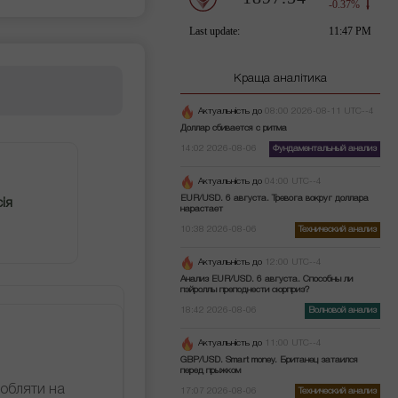
Краща аналітика
Актуальність до
08:00 2026-08-11 UTC--4
Доллар сбивается с ритма
14:02 2026-08-06
Фундаментальный анализ
Актуальність до
04:00 UTC--4
EUR/USD. 6 августа. Тревога вокруг доллара
ія
нарастает
10:38 2026-08-06
Технический анализ
Актуальність до
12:00 UTC--4
Анализ EUR/USD. 6 августа. Способны ли
пэйроллы преподнести сюрприз?
18:42 2026-08-06
Волновой анализ
Актуальність до
11:00 UTC--4
GBP/USD. Smart money. Британец затаился
перед прыжком
робляти на
17:07 2026-08-06
Технический анализ