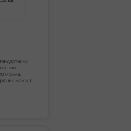
.Eurica
стандартними
сованим
ом можна,
трібний момент