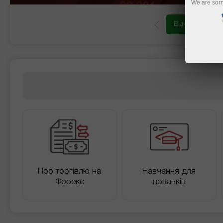
We are sorr
Відкрити торговий ра
Про торгівлю на
Навчання для
Форекс
новачків