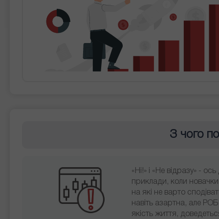
З чого п
«Ні!» і «Не відразу» - о
приклади, коли новачки
на які не варто сподіва
навіть азартна, але РО
якість життя, доведеть