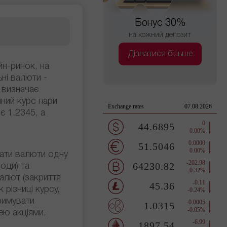
Бонус 30%
на кожний депозит
Дізнатися більше
н-ринок, на
ьні валюти -
 визначає
чний курс пари
 1.2345, а
ати валюти одну
годи) та
алют (закриття
 різниці курсу,
римувати
ею акціями.