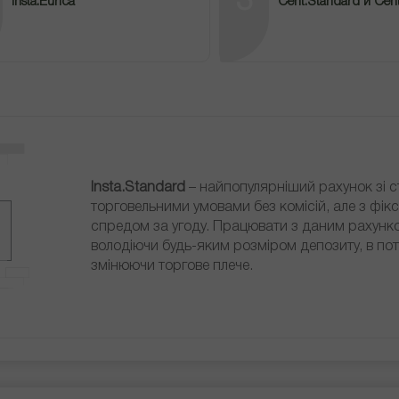
3
Insta.Eurica
Cent.Standard и Cent
Insta.Standard
– найпопулярніший рахунок зі 
торговельними умовами без комісій, але з фік
спредом за угоду. Працювати з даним рахунк
володіючи будь-яким розміром депозиту, в по
змінюючи торгове плече.