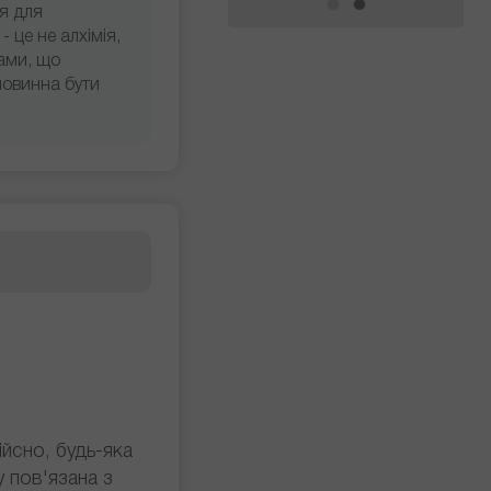
ся для
 це не алхімія,
ами, що
повинна бути
ійсно, будь-яка
 пов'язана з