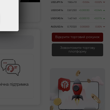
USDJPY.fx
158.410
-0.024
-0.02%
USDCHF.fx
0.81250
+0.00030
+0.04%
Пополнить счёт
USDCAD.fx
1.40140
+0.00010
+0.01%
AUDUSD.fx
0.70320
0.00000
0.00%
Відкрити торговий рахунок
Завантажити торгову
платформу
нічна підтримка