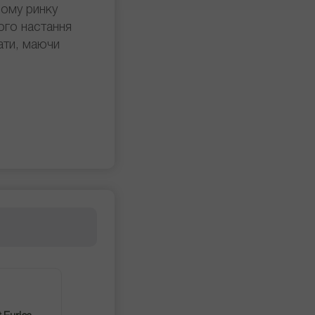
ному ринку
ого настання
ати, маючи