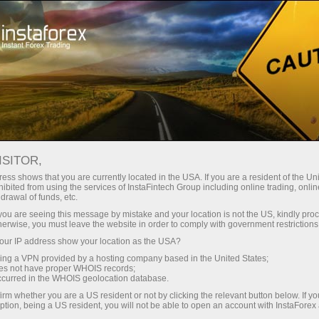
Швидке відкриття рахунку
Торгова платформа
Початківцям
Інвесторам
Партнерам
Промоа
ISITOR,
на
ess shows that you are currently located in the USA. If you are a resident of the Uni
ibited from using the services of InstaFintech Group including online trading, online
drawal of funds, etc.
k you are seeing this message by mistake and your location is not the US, kindly pro
herwise, you must leave the website in order to comply with government restrictions
ur IP address show your location as the USA?
sing a VPN provided by a hosting company based in the United States;
oes not have proper WHOIS records;
occurred in the WHOIS geolocation database.
irm whether you are a US resident or not by clicking the relevant button below. If y
ption, being a US resident, you will not be able to open an account with InstaForex