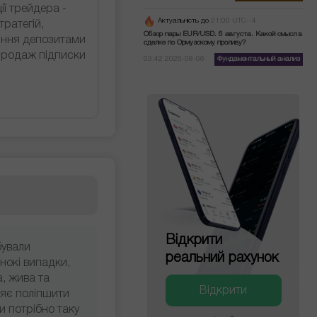
ії трейдера -
Актуальність до
21:00 UTC--4
ратегій,
Обзор пары EUR/USD. 6 августа. Какой смысл в
ління депозитами
сделке по Ормузскому проливу?
продаж підписки
03:42 2026-08-06
Фундаментальный анализ
Відкрити
Відкрити
бували
деморахунок
реальний рахунок
нокі випадки,
а, жива та
Відкрити
Відкрити
ляє поліпшити
и потрібно таку