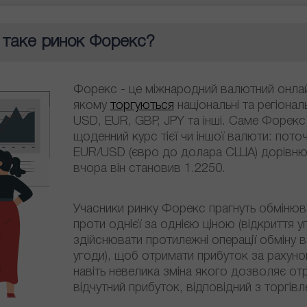
таке ринок Форекс?
Форекс - це міжнародний валютний онлай
якому
торгуються
національні та регіонал
USD, EUR, GBP, JPY та інші. Саме Форекс
щоденний курс тієї чи іншої валюти: пото
EUR/USD (євро до долара США) дорівнює
вчора він становив 1.2250.
Учасники ринку Форекс прагнуть обмінюв
проти однієї за однією ціною (відкриття у
здійснювати протилежні операції обміну в
угоди), щоб отримати прибуток за рахунок
навіть невелика зміна якого дозволяє от
відчутний прибуток, відповідний з торгівл