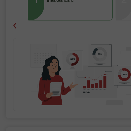
1
2
Insta.Standard