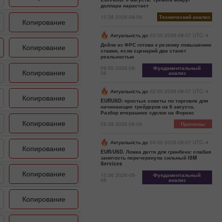
доллара нарастает
10:38 2026-08-06
Технический анализ
Копирование
Актуальність до
03:00 2026-08-07 UTC--4
Дейли из ФРС готова к резкому повышению
Копирование
ставки, если сценарий два станет
реальностью
09:05 2026-08-
Фундаментальный
Копирование
06
анализ
Актуальність до
02:00 2026-08-07 UTC--4
Копирование
EURUSD: простые советы по торговле для
начинающих трейдеров на 6 августа.
Разбор вчерашних сделок на Форекс
Копирование
08:38 2026-08-06
Прогнозы
Актуальність до
04:00 2026-08-07 UTC--4
Копирование
EUR/USD. Ложка дегтя для гринбека: слабая
занятость перечеркнула сильный ISM
Services
Копирование
10:56 2026-08-
Фундаментальный
06
анализ
Копирование