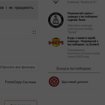
Команда "Формули-Е"
ків і як працюють
Перемагай скрізь і
завжди з ІнстаФорекс
Loprais Team
Офіційна команда-
учасник ралі-рейду
"Дакар"
Будь з нами в одній
команді - Перемагай з
ІнстаФорекс та Zvolen!
Переможець
Континентального кубка
хокею 2005 року
Сбросить все фильтры
Бонуси ІнстаФорекс
Бонус 30%
Щасливий депозит
ForexCopy-Система
Клубний бонус