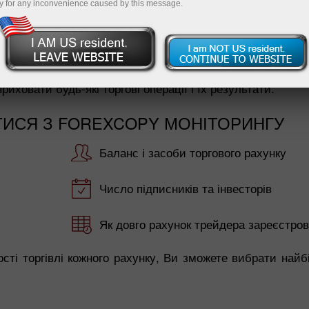
y for any inconvenience caused by this message.
ди для копіювання. Відразу після реєстрації в ForexCo
лік і аналіз всіх торгових операцій на предмет їх час
зники Ви можете побачити, клікнувши на номер рахунку
иховати будь-які торгові операції і їх результати.
ИСЯ З FOREXCOPY МОНІТОРИНГУ
Баланс і засоби торгового рахунку
Число підписників та інвесторів
Як довго рахунок трейдера зареєстров
сті торгівлі кожного рахунку, Ви зможете вибрати най