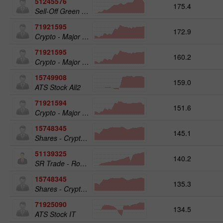
51245576
175.4
Sell-Off Green Energy 25
71921595
172.9
Crypto - Major crypto 50
71921595
160.2
Crypto - Major crypto 50
15749908
159.0
ATS Stock All2
71921594
151.6
Crypto - Major crypto 25
15748345
145.1
Shares - Crypto 50
51139325
140.2
SR Trade - RoboTRADE24
15748345
135.3
Shares - Crypto 50
71925090
134.5
ATS Stock IT