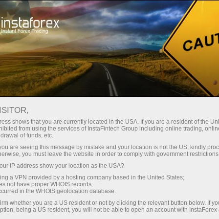
Швидке відкриття рахунку
Торгова платформа
очатківцям
Інвесторам
Партнерам
Промоа
Т
ISITOR,
крити демо-рахунок
ess shows that you are currently located in the USA. If you are a resident of the Uni
ibited from using the services of InstaFintech Group including online trading, online
drawal of funds, etc.
k you are seeing this message by mistake and your location is not the US, kindly pro
herwise, you must leave the website in order to comply with government restrictions
ForexCopy в
ur IP address show your location as the USA?
торинг
Часті вопросы
деталях
sing a VPN provided by a hosting company based in the United States;
oes not have proper WHOIS records;
occurred in the WHOIS geolocation database.
irm whether you are a US resident or not by clicking the relevant button below. If y
XCOPY МОНІТОРИНГ
ption, being a US resident, you will not be able to open an account with InstaForex