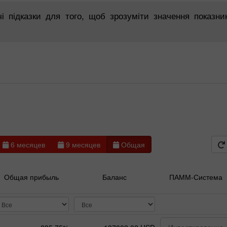
 підказки для того, щоб зрозуміти значення показни
6 месяцев
9 месяцев
Общая
Бонус 30%
Щасливий депозит
Общая прибыль
Баланс
ПАММ-Система
Клубний бонус