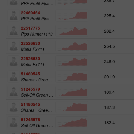
335.7
PPP Profit Pips Plus
22469464
325.4
PPP Profit Pips Plus
22517775
282.4
Pips Hunter1113
22526630
254.5
Mafia Fx711
22526630
246.0
Mafia Fx711
51480545
201.9
Shares - Green Energy 25
51245579
189.4
Sell-Off Green Energy 50
51480545
187.3
Shares - Green Energy 25
51245576
182.4
Sell-Off Green Energy 25