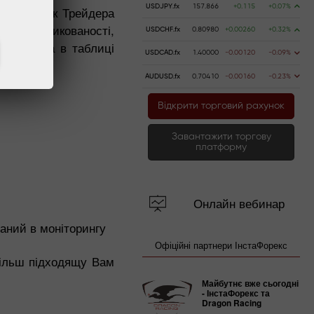
USDJPY.fx
157.866
+0.115
+0.07%
py, рахунок Трейдера
тоти, ризикованості,
USDCHF.fx
0.80980
+0.00260
+0.32%
 трейдера в таблиці
USDCAD.fx
1.40000
-0.00120
-0.09%
AUDUSD.fx
0.70410
-0.00160
-0.23%
Відкрити торговий рахунок
Завантажити торгову
платформу
Онлайн вебинар
аний в моніторингу
Офіційні партнери ІнстаФорекс
більш підходящу Вам
Майбутнє вже сьогодні
- ІнстаФорекс та
Dragon Racing