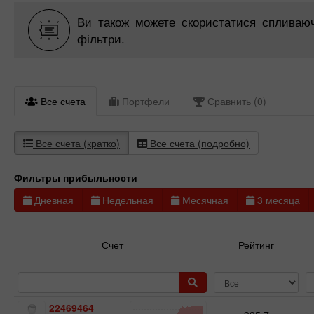
Ви також можете скористатися спливаючі
фільтри.
Все счета
Портфели
Сравнить (0)
Все счета (кратко)
Все счета (подробно)
Фильтры прибыльности
Дневная
Недельная
Месячная
3 месяца
Счет
Рейтинг
22469464