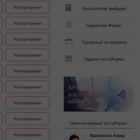
Копирование
Калькулятор трейдера
Копирование
Індикатори Форекс
Копирование
Торгівельні інструменти
Копирование
Гаджети ІнстаФорекс
Копирование
API
Копирование
клієнтського
кабінету
Копирование
Копирование
Обличчя компанії ІнстаФорекс
Копирование
Вішванатан Ананд