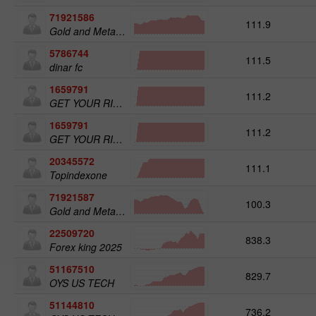
71921586
111.9
Gold and Metals 25
5786744
111.5
dinar fc
1659791
111.2
GET YOUR RICHES ORG.1
1659791
111.2
GET YOUR RICHES ORG.1
20345572
111.1
Topindexone
71921587
100.3
Gold and Metals 50
22509720
838.3
Forex king 2025
51167510
829.7
OYS US TECH
51144810
736.2