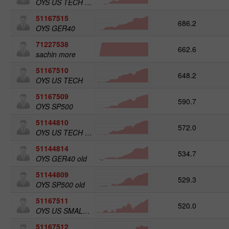
OYS US TECH old
51167515
686.2
OYS GER40
71227538
662.6
sachin more
51167510
648.2
OYS US TECH
51167509
590.7
OYS SP500
51144810
572.0
OYS US TECH old
51144814
534.7
OYS GER40 old
51144809
529.3
OYS SP500 old
51167511
520.0
OYS US SMALL CAPS
51167512