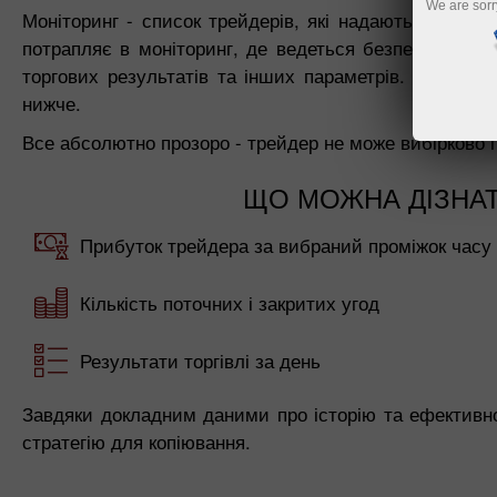
We are sorr
Моніторинг - список трейдерів, які надають свої уго
потрапляє в моніторинг, де ведеться безперервний об
торгових результатів та інших параметрів. Ці пока
нижче.
Все абсолютно прозоро - трейдер не може вибірково пр
ЩО МОЖНА ДІЗНАТ
Прибуток трейдера за вибраний проміжок часу
Кількість поточних і закритих угод
Результати торгівлі за день
Завдяки докладним даними про історію та ефективно
стратегію для копіювання.