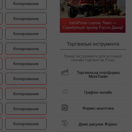
Копирование
Копирование
InstaForex Loprais Team —
Серебряный призёр Ралли Дакар!
Копирование
Торгівельні інструменти
Копирование
Кращі інструменти для успішної
онлайн торгівлі на Forex
Копирование
Торгівельна платформа
MetaTrader
Копирование
Графіки онлайн
Копирование
Форекс-аналітика
Копирование
Копирование
Демо рахунок Форекс