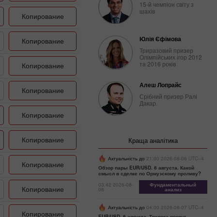
15-й чемпіон світу з
шахів
Копирование
Юлія Єфімова
Копирование
Триразовий призер
Олімпійських ігор 2012
та 2016 років
Копирование
Алеш Лопрайс
Копирование
Срібний призер Ралі
Дакар.
Копирование
Копирование
Краща аналітика
Актуальність до
21:00 2026-08-06 UTC--4
Копирование
Обзор пары EUR/USD. 6 августа. Какой
смысл в сделке по Ормузскому проливу?
03:42 2026-08-
Фундаментальный
Копирование
06
анализ
Актуальність до
04:00 2026-08-07 UTC--4
Копирование
EUR/USD. 6 августа. Тревога вокруг