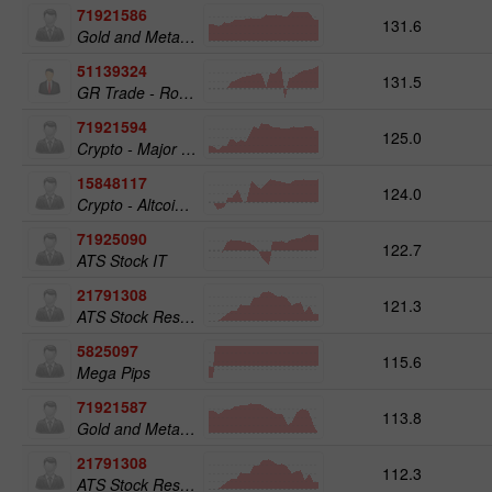
71921586
131.6
Gold and Metals 25
51139324
131.5
GR Trade - RoboTRADE24
71921594
125.0
Crypto - Major crypto 25
15848117
124.0
Crypto - Altcoins 25
71925090
122.7
ATS Stock IT
21791308
121.3
ATS Stock Resources
5825097
115.6
Mega Pips
71921587
113.8
Gold and Metals 50
21791308
112.3
ATS Stock Resources