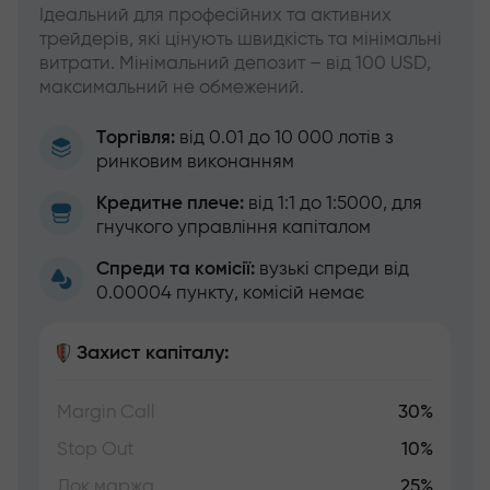
Ідеальний для професійних та активних
трейдерів, які цінують швидкість та мінімальні
витрати. Мінімальний депозит – від 100 USD,
максимальний не обмежений.
Торгівля:
від 0.01 до 10 000 лотів з
ринковим виконанням
Кредитне плече:
від 1:1 до 1:5000, для
гнучкого управління капіталом
Спреди та комісії:
вузькі спреди від
0.00004 пункту, комісій немає
Захист капіталу:
Margin Call
30%
Stop Out
10%
Лок.маржа
25%