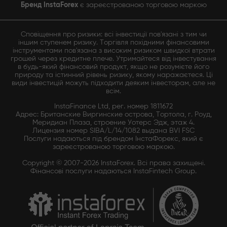
Бренд InstaForex
є зареєстрованою торговою маркою
Сповіщення про ризики: всі інвестиції пов'язані з тим чи
іншим ступенем ризику. Торгівля похідними фінансовими
інструментами пов'язана з високим ризиком швидкої втрати
грошей через кредитне плече. Утримайтеся від інвестування
в будь-який фінансовий продукт, якщо не розумієте його
природу та істинний рівень ризику, якому наражаєтеся. Ці
види інвестицій можуть підходити деяким інвесторам, але не
всім.
InstaFinance Ltd, рег. номер 1811672
Адрес: Британские Виргинские острова, Тортола, г. Роуд,
Меридиан Плаза, строение Уотерс Эдж, этаж 4.
Лицензия номер SIBA/L/14/1082 выдана BVI FSC
Послуги надаються під брендом ІнстаФорекс, який є
зареєстрованою торговою маркою.
Copyright © 2007-2026 InstaForex. Всі права захищені.
Фінансові послуги надаються InstaFintech Group.