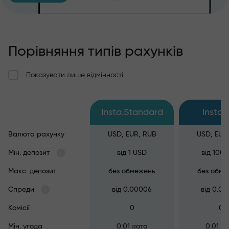
Порівняння типів рахунків
Показувати лише відмінності
Insta.Standard
Insta.
Валюта рахунку
USD, EUR, RUB
USD, EUR
Мін. депозит
від 1 USD
від 100
Макс. депозит
без обмежень
без обме
Спреди
від 0.00006
від 0.0
Комісії
0
0
Мін. угода
0.01 лота
0.01 л