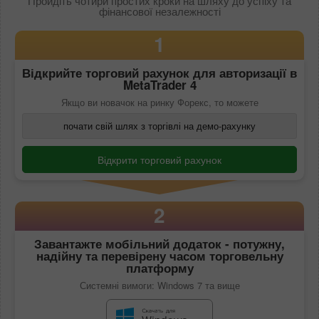
Пройдіть чотири простих кроки на шляху до успіху та
фінансової незалежності
1
Відкрийте торговий рахунок для авторизації в
MetaTrader 4
Якщо ви новачок на ринку Форекс, то можете
почати свій шлях з торгівлі на демо-рахунку
Відкрити торговий рахунок
2
Завантажте мобільний додаток - потужну,
надійну та перевірену часом торговельну
платформу
Системні вимоги: Windows 7 та вище