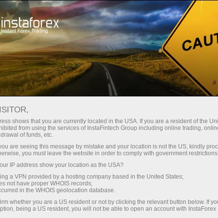
Підтримка
Обратный звонок
ISITOR,
Замовити зворотній
ess shows that you are currently located in the USA. If you are a resident of the Uni
ibited from using the services of InstaFintech Group including online trading, online
дзвінок
drawal of funds, etc.
k you are seeing this message by mistake and your location is not the US, kindly pro
herwise, you must leave the website in order to comply with government restrictions
легко: заповніть наведену нижче форму із
ur IP address show your location as the USA?
зазначенням найбільш зручного часу, коли
sing a VPN provided by a hosting company based in the United States;
наш менеджер може зателефонувати вам і
oes not have proper WHOIS records;
відповісти на всі запитання. Ця послуга є
occurred in the WHOIS geolocation database.
безкоштовною.
irm whether you are a US resident or not by clicking the relevant button below. If y
ption, being a US resident, you will not be able to open an account with InstaForex