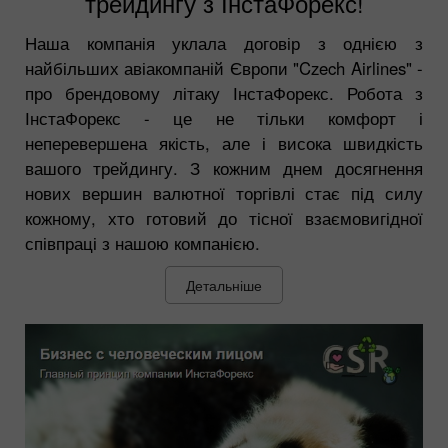
трейдингу з ІнстаФорекс!
Наша компанія уклала договір з однією з
найбільших авіакомпаній Європи "Czech Airlines" -
про брендовому літаку ІнстаФорекс. Робота з
ІнстаФорекс - це не тільки комфорт і
неперевершена якість, але і висока швидкість
вашого трейдингу. З кожним днем досягнення
нових вершин валютної торгівлі стає під силу
кожному, хто готовий до тісної взаємовигідної
співпраці з нашою компанією.
Детальніше