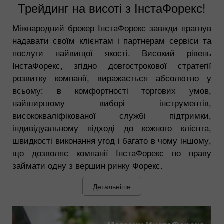
Трейдинг на висоті з ІнстаФорекс!
Міжнародний брокер ІнстаФорекс завжди прагнув
надавати своїм клієнтам і партнерам сервіси та
послуги найвищої якості. Високий рівень
ІнстаФорекс, згідно довгострокової стратегії
розвитку компанії, виражається абсолютно у
всьому: в комфортності торгових умов,
найширшому виборі інструментів,
висококваліфікованої службі підтримки,
індивідуальному підході до кожного клієнта,
швидкості виконання угод і багато в чому іншому,
що дозволяє компанії ІнстаФорекс по праву
займати одну з вершин ринку Форекс.
Детальніше