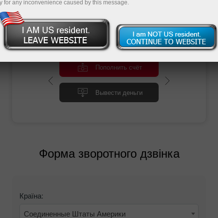
y for any inconvenience caused by this message.
Замовити зворотний дзвінок
Пополнить счёт
Вывести деньги
Форма зворотного дзвінка
Країна:
Соединенные Штаты Америки