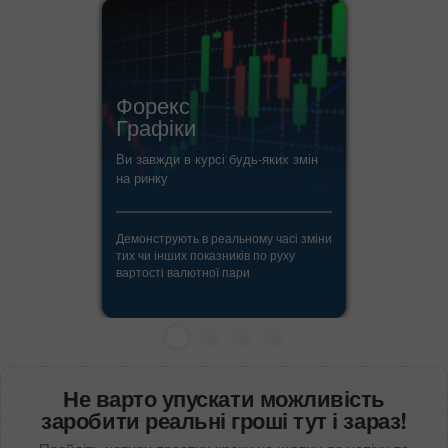
Форекс
Графіки
Ви завжди в курсі будь-яких змін
на ринку
Демонструють в реальному часі зміни
тих чи інших показників по руху
вартості валютної пари
Не варто упускати можливість
заробити реальні гроші тут і зараз!