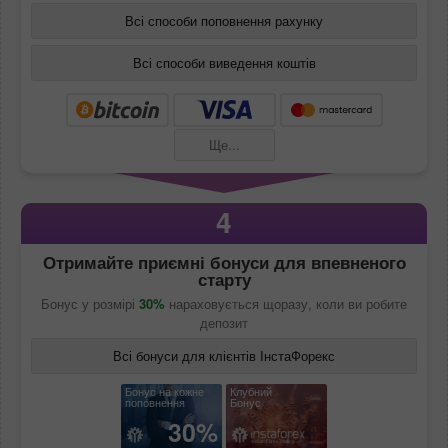
Всі способи поповнення рахунку
Всі способи виведення коштів
Ще...
4
Отримайте приємні бонуси для впевненого
старту
Бонус у розмірі
30%
нараховується щоразу, коли ви робите
депозит
Всі бонуси для клієнтів ІнстаФорекс
Бонус на кожне
Клубний
поповнення
Бонус
30%