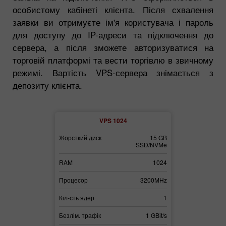
особистому кабінеті клієнта. Після схвалення
заявки ви отримуєте ім'я користувача і пароль
для доступу до IP-адреси та підключення до
сервера, а після зможете авторизуватися на
торговій платформі та вести торгівлю в звичному
режимі. Вартість VPS-сервера знімається з
депозиту клієнта.
2
VPS 1024
30 GB
Жорсткий диск
15 GB
Жорсткий дис
SSD/NVMe
SSD/NVMe
3072
RAM
1024
RAM
3700MHz
Процесор
3200MHz
Процесор
2
Кіл-сть ядер
1
Кіл-сть ядер
1 GBit/s
Безлім. трафік
1 GBit/s
Безлім. трафі