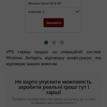
2
Windows Server 2012 R2
Windows Serv
Instatrader 4
Instatrader 4
и
Замовити
VPS сервер працює на операційній системі
Windows. Виберіть відповідну конфігурацію, яка
відповідає вашим вимогам.
Не варто упускати можливість
заробити реальні гроші тут і
зараз!
Пройдіть чотири простих кроки на шляху до успіху
та фінансової незалежності