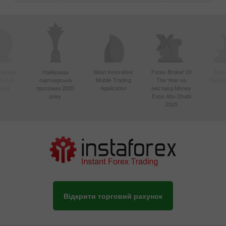
вніший
Найкраща
Most Innovative
Forex Broker Of
Best
в Азії
партнерська
Mobile Trading
The Year на
Techno
року
програма 2020
Application
виставці Money
року
Expo Abu Dhabi
2025
Відкрити торговий рахунок