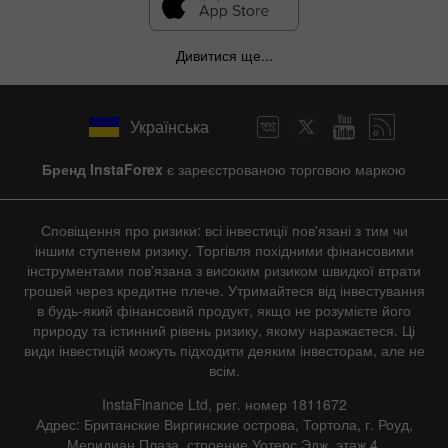
Дивитися ще...
Українська
Бренд InstaForex
є зареєстрованою торговою маркою
Сповіщення про ризики: всі інвестиції пов'язані з тим чи
іншим ступенем ризику. Торгівля похідними фінансовими
інструментами пов'язана з високим ризиком швидкої втрати
грошей через кредитне плече. Утримайтеся від інвестування
в будь-який фінансовий продукт, якщо не розумієте його
природу та істинний рівень ризику, якому наражаєтеся. Ці
види інвестицій можуть підходити деяким інвесторам, але не
всім.
InstaFinance Ltd, рег. номер 1811672
Адрес: Британские Виргинские острова, Тортола, г. Роуд,
Меридиан Плаза, строение Уотерс Эдж, этаж 4.