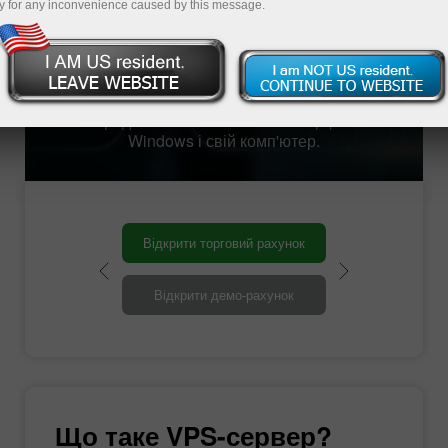
забезпечений постійним резервним
y for any inconvenience caused by this message.
живленням, що забезпечує цілодобову
безперебійну роботу і надійність. Він
доступний на будь-яких пристроях, має
безлімітний швидкісний інтернет. Більш того,
робота проходить звичним чином, тому, що
перед вами вже знайомий інтерфейс
Windows і свій комп'ютер.
Відкрити торговий рахунок
Відкрити демо-рахунок
Що таке VPS-сервер?