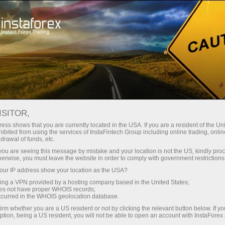
Трейдерам
Торгові умови
VPS-сервер
ISITOR,
Хостинг Forex VPS -
ess shows that you are currently located in the USA. If you are a resident of the Uni
ibited from using the services of InstaFintech Group including online trading, online
Швидкий та
drawal of funds, etc.
k you are seeing this message by mistake and your location is not the US, kindly pro
стабільний торговий
herwise, you must leave the website in order to comply with government restrictions
ur IP address show your location as the USA?
сервер
sing a VPN provided by a hosting company based in the United States;
oes not have proper WHOIS records;
occurred in the WHOIS geolocation database.
VPS - інструмент для правильної організації
irm whether you are a US resident or not by clicking the relevant button below. If y
вашої торгівлі на валютному ринку. Сервер
ption, being a US resident, you will not be able to open an account with InstaForex