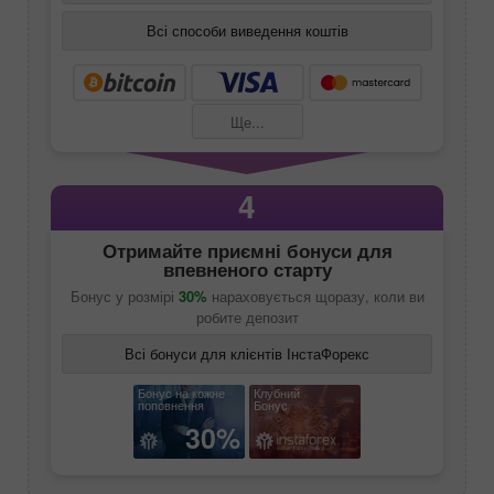
Всі способи виведення коштів
Ще...
4
Отримайте приємні бонуси для
впевненого старту
Бонус у розмірі
30%
нараховується щоразу, коли ви
робите депозит
Всі бонуси для клієнтів ІнстаФорекс
Бонус на кожне
Клубний
поповнення
Бонус
30%