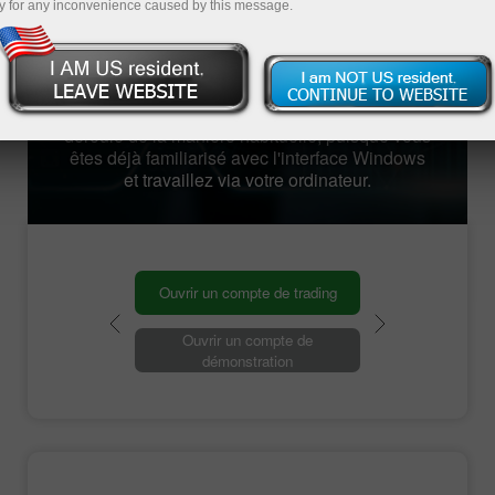
changes. Le serveur est équipé d'une
y for any inconvenience caused by this message.
alimentation de secours, ce qui garantit un
fonctionnement ininterrompu et fiable 24 heures
sur 24. Il est disponible sur n'importe quel
appareil et dispose d'une connexion Internet
haut débit illimité. En plus de cela, le travail se
déroule de la manière habituelle, puisque vous
êtes déjà familiarisé avec l'interface Windows
et travaillez via votre ordinateur.
Ouvrir un compte de trading
Ouvrir un compte de
démonstration