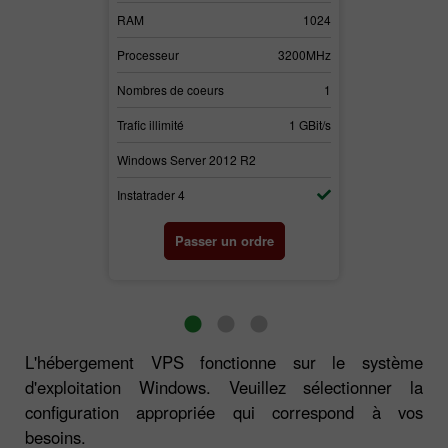
3072
RAM
1024
RAM
3700MHz
Processeur
3200MHz
Processeur
2
Nombres de coeurs
1
Nombres de c
1 GBit/s
Trafic illimité
1 GBit/s
Trafic illimité
2
Windows Server 2012 R2
Windows Serv
Instatrader 4
Instatrader 4
rdre
Passer un ordre
Pas
L'hébergement VPS fonctionne sur le système
d'exploitation Windows. Veuillez sélectionner la
configuration appropriée qui correspond à vos
besoins.