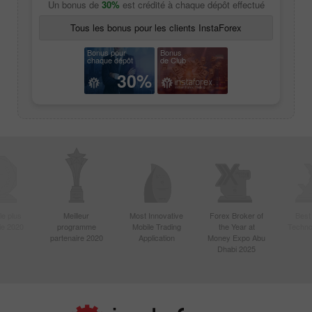
Un bonus de
30%
est crédité à chaque dépôt effectué
Tous les bonus pour les clients InstaForex
Bonus pour
Bonus
chaque dépôt
de Club
30%
le plus
Meilleur
Most Innovative
Forex Broker of
Best
sie 2020
programme
Mobile Trading
the Year at
Techno
partenaire 2020
Application
Money Expo Abu
Dhabi 2025