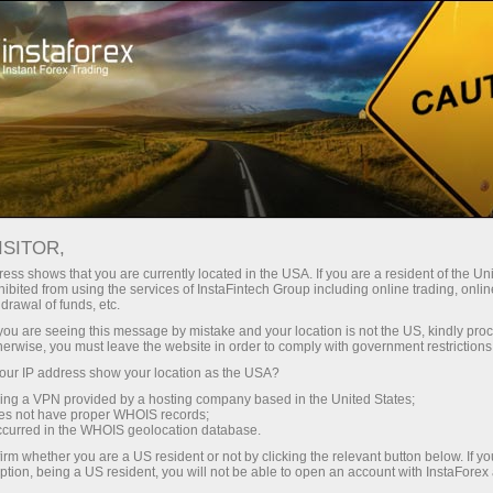
Pour les traders
Conditions de trading
Hébergement VPS
ISITOR,
ess shows that you are currently located in the USA. If you are a resident of the Uni
Hébergement Forex
ibited from using the services of InstaFintech Group including online trading, online
drawal of funds, etc.
VPS - Serveur de
k you are seeing this message by mistake and your location is not the US, kindly pro
herwise, you must leave the website in order to comply with government restrictions
trading rapide et stable
ur IP address show your location as the USA?
sing a VPN provided by a hosting company based in the United States;
oes not have proper WHOIS records;
L'hébergement VPS (Virtual Private Server) est
occurred in the WHOIS geolocation database.
un outil qui vous aidera à organiser
irm whether you are a US resident or not by clicking the relevant button below. If y
correctement le trading sur le marché des
ption, being a US resident, you will not be able to open an account with InstaForex