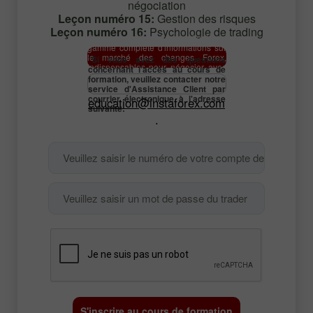
négociation
Leçon numéro 15:
Gestion des risques
Leçon numéro 16:
Psychologie de trading
Ce cours de formation contient une
gamme complète d'informations sur
le marché des changes Forex,
*Si vous avez des questions
indispensables pour négocier avec
concernant l'accès au cours de
succès avec InstaForex.
formation, veuillez contacter notre
service d'Assistance Client par
courrier électronique à l'adresse
education@instaforex.com
suivante:
.
S'inscrire au cours de formation