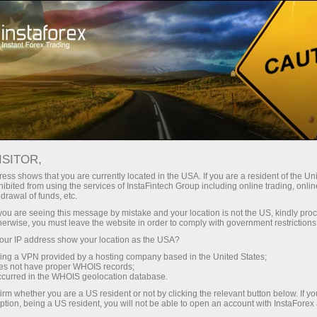
For Beginners
Formation
ISITOR,
ess shows that you are currently located in the USA. If you are a resident of the Uni
Cours de formation pour les
ibited from using the services of InstaFintech Group including online trading, online
débutants d'InstaForex
drawal of funds, etc.
k you are seeing this message by mistake and your location is not the US, kindly pro
herwise, you must leave the website in order to comply with government restrictions
Join InstaForex distance training programs to
master forex trading and improve your market
ur IP address show your location as the USA?
skills.
sing a VPN provided by a hosting company based in the United States;
oes not have proper WHOIS records;
occurred in the WHOIS geolocation database.
irm whether you are a US resident or not by clicking the relevant button below. If y
ption, being a US resident, you will not be able to open an account with InstaForex