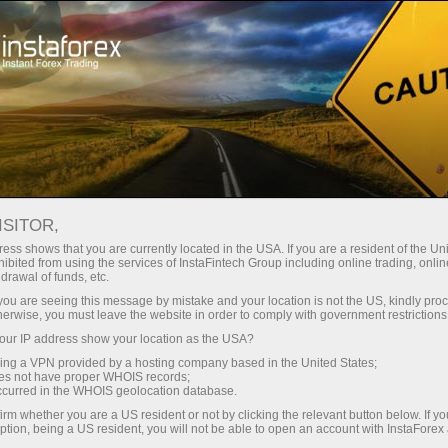
ture rapide de compte
Plateforme de trading
ur les traders
Pour les
Pour les
Campa
débutants
investisseurs
partenaires
Ouvr
Ouvrir un compte de trading
ISITOR,
d
ess shows that you are currently located in the USA. If you are a resident of the Uni
ibited from using the services of InstaFintech Group including online trading, online
drawal of funds, etc.
k you are seeing this message by mistake and your location is not the US, kindly pro
illance
FAQ
ForexCopy en détails
herwise, you must leave the website in order to comply with government restrictions
ur IP address show your location as the USA?
sing a VPN provided by a hosting company based in the United States;
TOP-5 TRADERS
oes not have proper WHOIS records;
occurred in the WHOIS geolocation database.
irm whether you are a US resident or not by clicking the relevant button below. If y
illeurs traders pour copier leurs transactions en utilisant l
ption, being a US resident, you will not be able to open an account with InstaForex