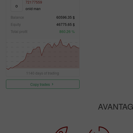
72177559
o
onid man
Balance
60596.35 $
Equity
46775.65 $
Total profit
860.26 %
1140 days of trading
Copy trades
AVANTAG