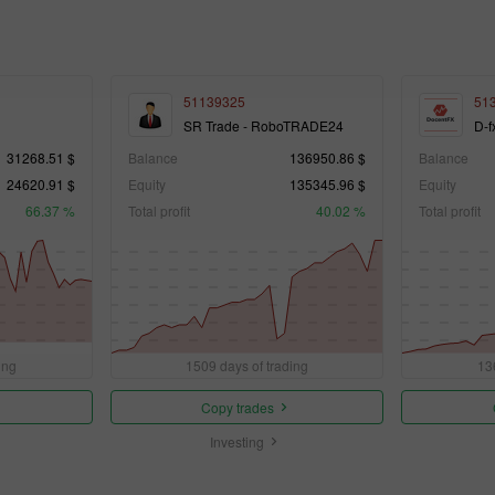
51139325
51
SR Trade - RoboTRADE24
D-f
31268.51 $
Balance
136950.86 $
Balance
24620.91 $
Equity
135345.96 $
Equity
66.37 %
Total profit
40.02 %
Total profit
ing
1509 days of trading
13
Copy trades
Investing