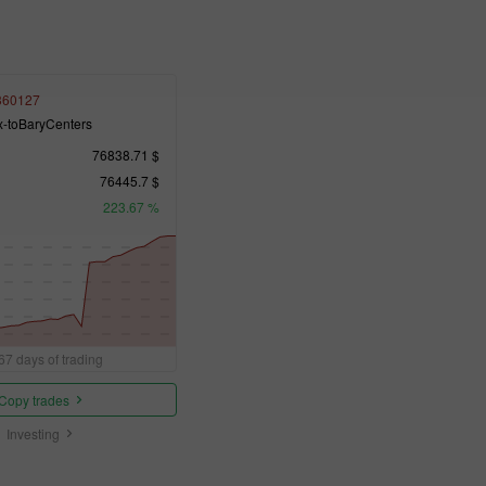
360127
x-toBaryCenters
76838.71 $
76445.7 $
223.67 %
67 days of trading
Copy trades
Investing