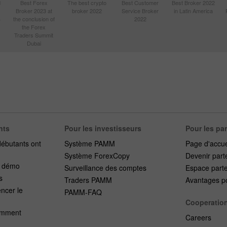
d
Best Forex
The best crypto
Best Customer
Best Broker 2022
Broker 2023 at
broker 2022
Service Broker
in Latin America
4
the conclusion of
2022
the Forex
Traders Summit
Dubai
nts
Pour les investisseurs
Pour les pa
débutants ont
Système PAMM
Page d'accue
Système ForexCopy
Devenir part
e démo
Surveillance des comptes
Espace part
s
Traders PAMM
Avantages po
cer le
PAMM-FAQ
Cooperatio
emment
Careers