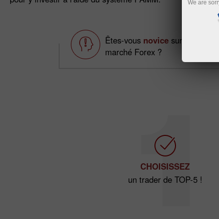
We are sorr
Êtes-vous
novice
sur le
marché Forex ?
CHOISISSEZ
un trader de TOP-5 !