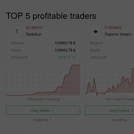
TOP 5 profitable traders
22186610
51053923
T
�
TradeSun
Паритет Инвест
Balance
100663.78 $
Balance
Equity
100663.78 $
Equity
Total profit
1413.17 %
Total profit
1004 days of trading
1810 days of trad
Copy trades
Copy trades
Investing
Investing