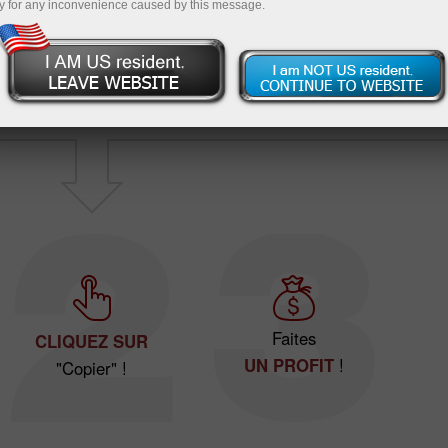
y for any inconvenience caused by this message.
Voulez-vous faire
du
Vous ne savez pas
profit
?
où commencer
?
Faites
CLIQUEZ SUR
UN PROFIT
!
"Copier" !