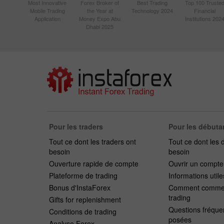
Most Innovative
Forex Broker of
Best Trading
Top 100 Truste
Mobile Trading
the Year at
Technology 2024
Financial
Application
Money Expo Abu
Institutions 202
Dhabi 2025
Pour les traders
Pour les débuta
Tout ce dont les traders ont
Tout ce dont les 
besoin
besoin
Ouverture rapide de compte
Ouvrir un compt
Plateforme de trading
Informations utile
Bonus d'InstaForex
Comment commen
trading
Gifts for replenishment
Questions fréqu
Conditions de trading
posées
Analyse Forex