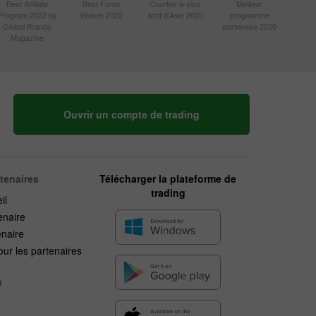
Best Affiliate
Best Forex
Courtier le plus
Meilleur
Program 2022 by
Broker 2022
actif d'Asie 2020
programme
Global Brands
partenaire 2020
Magazine
Ouvrir un compte de trading
rtenaires
Télécharger la plateforme de
trading
il
enaire
enaire
ur les partenaires
n