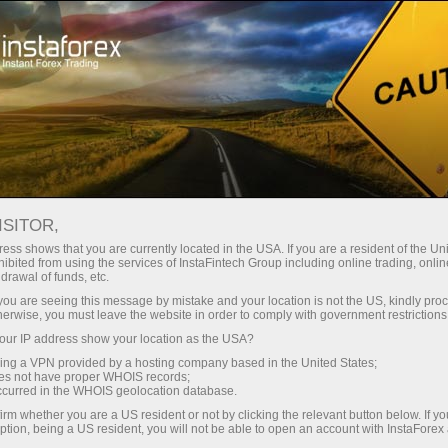
ture rapide de compte
Plateforme de trading
ur les traders
Pour les
Pour les
Campa
débutants
investisseurs
partenaires
ISITOR,
ess shows that you are currently located in the USA. If you are a resident of the Uni
ibited from using the services of InstaFintech Group including online trading, online
drawal of funds, etc.
i une liste
k you are seeing this message by mistake and your location is not the US, kindly pro
ez
herwise, you must leave the website in order to comply with government restrictions
pôt, des
ur IP address show your location as the USA?
oncours et
sing a VPN provided by a hosting company based in the United States;
oes not have proper WHOIS records;
occurred in the WHOIS geolocation database.
irm whether you are a US resident or not by clicking the relevant button below. If y
ption, being a US resident, you will not be able to open an account with InstaForex