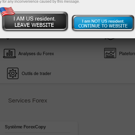
y for any inconvenience caused by this message.
Deposit
Dépôt et retrait de fonds
Conditi
Analyses du Forex
Platefor
Outils de trader
Services Forex
Système ForexCopy