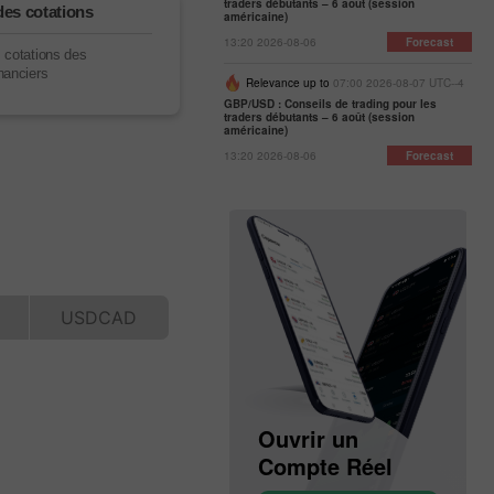
traders débutants – 6 août (session
des cotations
américaine)
13:20 2026-08-06
Forecast
s cotations des
nanciers
Relevance up to
07:00 2026-08-07 UTC--4
GBP/USD : Conseils de trading pour les
traders débutants – 6 août (session
américaine)
13:20 2026-08-06
Forecast
Ouvrir un
Ouvrir un
Compte Démo
Compte Réel