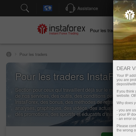
Assistance
Ouver
Po
Pour les traders
Pour les traders
DEAR V
Pour les traders InstaForex
Your IP addr
you are proh
deposit/with
Section pour ceux qui travaillent déjà sur le marché. Voic
If you thin
de nos services, des outils, des conditions de trading ch
website. Ot
InstaForex, des bonus, des méthodes de retrait et de dé
Why does yo
analyses, graphiques, des vidéos, des actualités, des c
- you are u
des promotions, des sportifs et éducatifs d'InstaForex.
- your IP d
- an error 
Please conf
the wrong o
Ouvrir un compte de