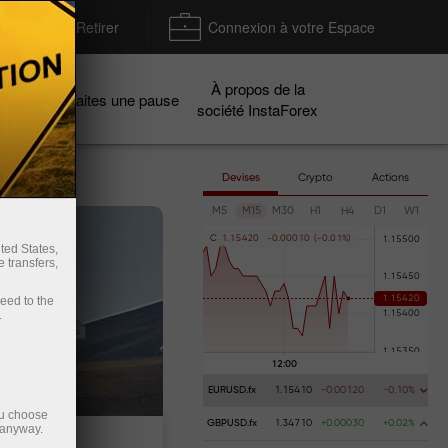
Déposer / Retirer
Connexion à votre Espace
À propos de la
gnes
Faites une pause
société InstaForex
Devises
Crypto
Actions
M5
M15
M30
H1
H4
D1
W1
C
1
.
1
5
4
2
0
-
0
.
0
0
0
1
0
(
-
0
.
0
1
%
)
ted States,
 transfers,
ceed to the
.
EURUSD.fx
1.15410
-0.00120
-0.10%
ou choose
GBPUSD.fx
1.34710
+0.00030
+0.02%
 anyway.