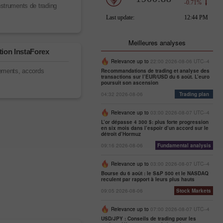
nstruments de trading
Meilleures analyses
ion InstaForex
Relevance up to
22:00 2026-08-06 UTC--4
lements, accords
Recommandations de trading et analyse des
transactions sur l’EUR/USD du 6 août. L’euro
poursuit son ascension
04:32 2026-08-06
Trading plan
Relevance up to
03:00 2026-08-07 UTC--4
L’or dépasse 4 300 $: plus forte progression
en six mois dans l’espoir d’un accord sur le
détroit d’Hormuz
09:16 2026-08-06
Fundamental analysis
Relevance up to
03:00 2026-08-07 UTC--4
Bourse du 6 août : le S&P 500 et le NASDAQ
reculent par rapport à leurs plus hauts
09:05 2026-08-06
Stock Markets
Relevance up to
07:00 2026-08-07 UTC--4
USD/JPY : Conseils de trading pour les