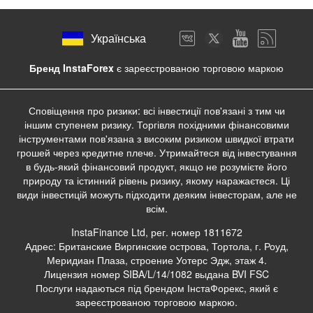
Українська
Бренд InstaForex
є зареєстрованою торговою маркою
Сповіщення про ризики: всі інвестиції пов'язані з тим чи
іншим ступенем ризику. Торгівля похідними фінансовими
інструментами пов'язана з високим ризиком швидкої втрати
грошей через кредитне плече. Утримайтеся від інвестування
в будь-який фінансовий продукт, якщо не розумієте його
природу та істинний рівень ризику, якому наражаєтеся. Ці
види інвестицій можуть підходити деяким інвесторам, але не
всім.
InstaFinance Ltd, рег. номер 1811672
Адрес: Британские Виргинские острова, Тортола, г. Роуд,
Меридиан Плаза, строение Уотерс Эдж, этаж 4.
Лицензия номер SIBA/L/14/1082 выдана BVI FSC
Послуги надаються під брендом ІнстаФорекс, який є
зареєстрованою торговою маркою.