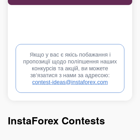
Якщо у вас є якісь побажання і
пропозиції щодо поліпшення наших
конкурсів та акцій, ви можете
зв’язатися з нами за адресою:
contest-ideas@instaforex.com
InstaForex Contests
I
I
I
I
I
I
I