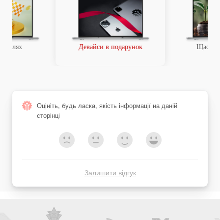
ий шлях
Девайси в подарунок
Щаслив
Оцініть, будь ласка, якість інформації на даній
сторінці
Залишити відгук