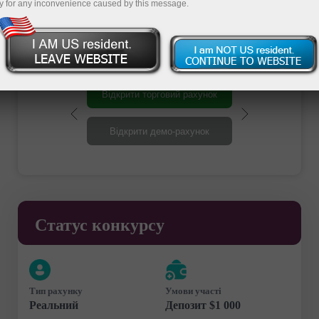
y for any inconvenience caused by this message.
ідеальний подарунок?
Відкрити торговий рахунок
Відкрити демо-рахунок
Статус конкурсу
Тип рахунку
Умови участі
Реальний
Депозит $1 000