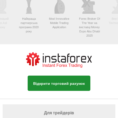
вніший
Найкраща
Most Innovative
Forex Broker Of
Best
в Азії
партнерська
Mobile Trading
The Year на
Techno
року
програма 2020
Application
виставці Money
року
Expo Abu Dhabi
2025
Відкрити торговий рахунок
Для трейдерів