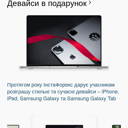
Девайси в подарунок
Щ
В
Г
Р
Л
С
В
chevron_right
І
Протягом року ІнстаФорекс дарує учасникам
розіграшу стильні та сучасні девайси – iPhone,
iPad, Samsung Galaxy та Samsung Galaxy Tab