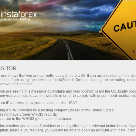
Промоакції
Конкурси
Велика п'ятірка
ISITOR,
У Великій п'ятірці призи в
ess shows that you are currently located in the USA. If you are a resident of the Uni
ibited from using the services of InstaFintech Group including online trading, online
drawal of funds, etc.
Яка ваша мрія – найзаповітніша?
k you are seeing this message by mistake and your location is not the US, kindly pro
Ми готові виконати її!
herwise, you must leave the website in order to comply with government restrictions
ur IP address show your location as the USA?
ІнстаФорекс зібрала всі бажання клієнтів
воєдино та приготувала конкурс Велика
sing a VPN provided by a hosting company based in the United States;
oes not have proper WHOIS records;
п'ятірка, де подарунки вибираєте ви! У
occurred in the WHOIS geolocation database.
нашому меню призів ви знайдете безліч
irm whether you are a US resident or not by clicking the relevant button below. If y
автомобілів преміум-класу та гроші на
ption, being a US resident, you will not be able to open an account with InstaForex
покупку мрії. Чи готові вибрати свій