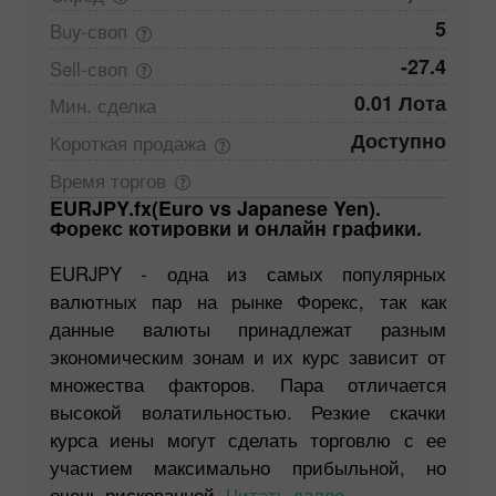
5
Buy-своп
-27.4
Sell-своп
0.01 Лота
Мин.
сделка
Доступно
Короткая
продажа
Время
торгов
EURJPY.fx(Euro vs Japanese Yen).
Форекс котировки и онлайн графики.
EURJPY - одна из самых популярных
валютных пар на рынке Форекс, так как
данные валюты принадлежат разным
экономическим зонам и их курс зависит от
множества факторов. Пара отличается
высокой волатильностью. Резкие скачки
курса иены могут сделать торговлю с ее
участием максимально прибыльной, но
очень рискованной.
Читать далее...