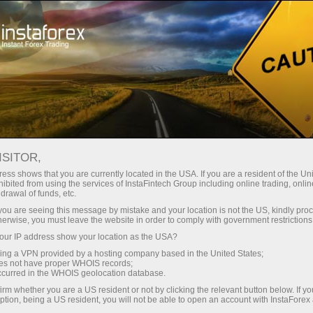
Трейдерам
Торговые условия
Торговые инструменты
EURJPY.FX
ISITOR,
ess shows that you are currently located in the USA. If you are a resident of the Uni
ibited from using the services of InstaFintech Group including online trading, online
EURJPY.fx
drawal of funds, etc.
k you are seeing this message by mistake and your location is not the US, kindly pro
herwise, you must leave the website in order to comply with government restrictions
182.633
(
%)
06 Aug 2026 21:08
ur IP address show your location as the USA?
sing a VPN provided by a hosting company based in the United States;
oes not have proper WHOIS records;
Купить
Продать
occurred in the WHOIS geolocation database.
irm whether you are a US resident or not by clicking the relevant button below. If y
182.633
182.507
ption, being a US resident, you will not be able to open an account with InstaForex