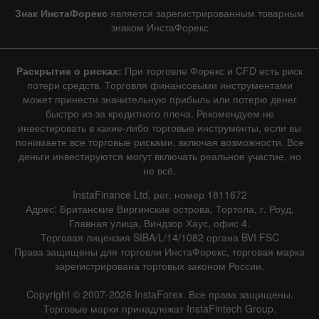
|
1 год
/
2 года
/
3 года
/
4 года
Знак ИнстаФорекс
является зарегистрированным товарным
|
Фактическое
Прогноз
Предыдущее
Линия
Бар
знаком ИнстаФорекс
Раскрытие о рисках:
При торговле Форекс и CFD есть риск
потери средств. Торговля финансовыми инструментами
может принести значительную прибыль или потерю денег
быстро из-за кредитного плеча. Рекомендуем не
инвестировать в какие-либо торговые инструменты, если вы
Данные не найдены
понимаете все торговые рисками, включая возможности. Все
деньги инвестируются могут включать реальное участие, но
не всё.
InstaFinance Ltd, рег. номер 1811672
Подробно о событии
Адрес: Британские Виргинские острова, Тортола, г. Роуд,
Главная улица, Виндзор Хаус, офис 4.
История
Торговая лицензия SIBA/L/14/1082 органа BVI FSC
Права защищены для торговли ИнстаФорекс, торговая марка
Дата
Фактическое
Прогноз
Предыдущее
зарегистрирована торговых законом России.
Copyright © 2007-2026 InstaForex. Все права защищены.
Торговые марки принадлежат InstaFintech Group.