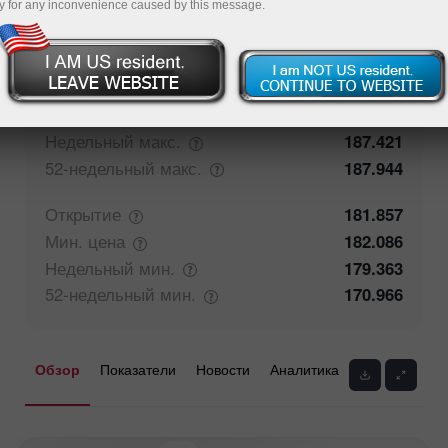
y for any inconvenience caused by this message.
50%
Мнение трейдеров
50%
Закрытие
181.858
Макс.
цена
182.631
Недельный
макс.
187.421
52-недельный
макс.
187.944
Открытие
181.857
Мин.
цена
182.086
Недельный
мин.
179.363
52-недельный
мин.
170.966
Обзор
Показатели
Новости
Аналитика