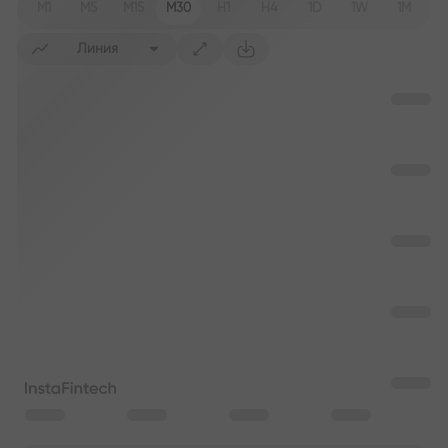
M1
M5
M15
M30
H1
H4
1D
1W
1M
Линия