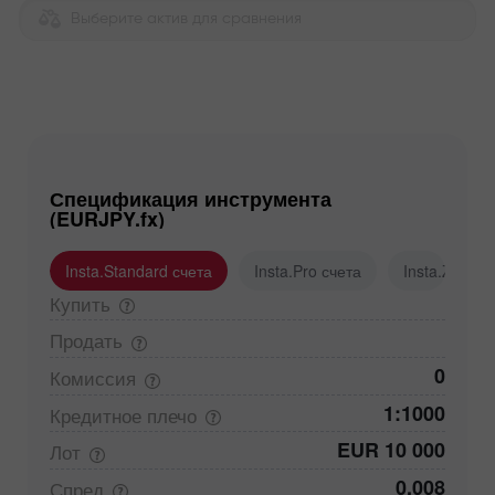
Выберите актив для сравнения
Спецификация инструмента
(EURJPY.fx)
Insta.Standard счета
Insta.Pro счета
Insta.Zero с
Купить
Продать
0
Комиссия
1:1000
Кредитное
плечо
EUR 10 000
Лот
0,008
Спред