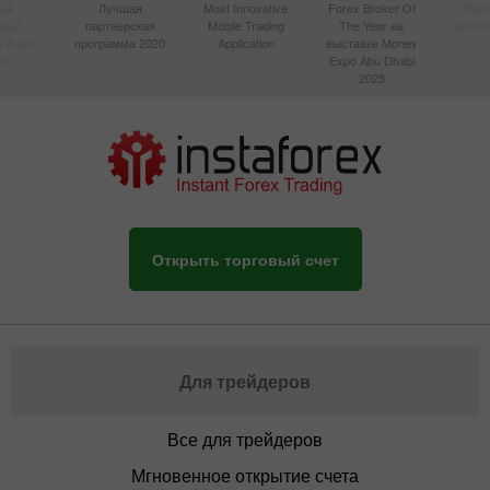
ый
Лучшая
Most Innovative
Forex Broker Of
Best
вный
партнерская
Mobile Trading
The Year на
Techno
в Азии
программа 2020
Application
выставке Money
20
Expo Abu Dhabi
2025
Открыть торговый счет
Для трейдеров
Все для трейдеров
Мгновенное открытие счета