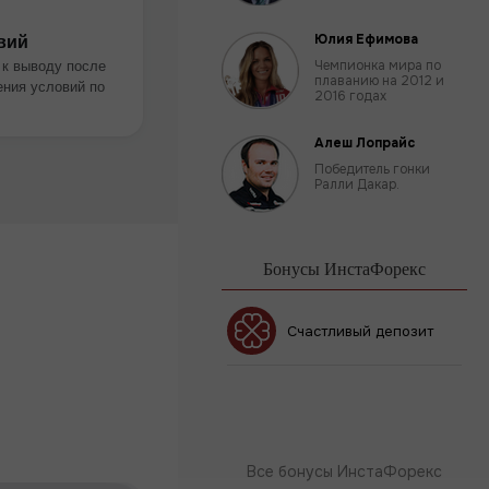
вий
Юлия Ефимова
 к выводу после
Чемпионка мира по
плаванию на 2012 и
ния условий по
2016 годах
Алеш Лопрайс
Победитель гонки
Ралли Дакар.
Бонусы ИнстаФорекс
Счастливый депозит
Бонус 30%
Клубный бонус
Все бонусы ИнстаФорекс