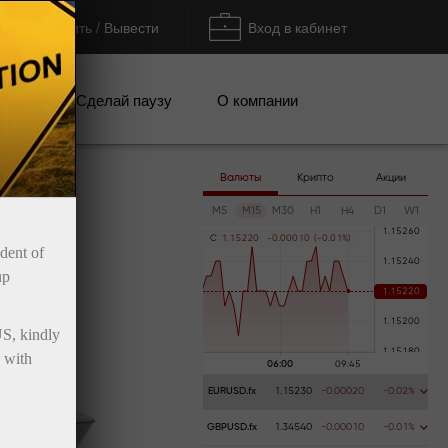
Пополнить / Вывести
Вход в кабинет
кции
Сделай паузу
О компании
Валюты
Крипто
Акции
M5
M15
M30
H1
H4
D1
W1
C
1
.
1
5
2
2
0
-
0
.
0
0
0
1
0
(
-
0
.
0
1
%
)
ident of
up
US, kindly
 with
EURUSD.fx
1.15230
-0.00020
-0.02%
GBPUSD.fx
1.34540
-0.00010
-0.01%