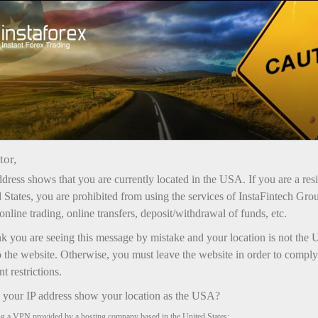
Открыть торговый счёт
Торговые платформы
ачинающим
Инвесторам
Партнерам
Промоа
tor,
dress shows that you are currently located in the USA. If you are a res
 States, you are prohibited from using the services of InstaFintech Gro
с
online trading, online transfers, deposit/withdrawal of funds, etc.
nk you are seeing this message by mistake and your location is not the 
 the website. Otherwise, you must leave the website in order to comply
 restrictions.
your IP address show your location as the USA?
ng a VPN provided by a hosting company based in the United States;