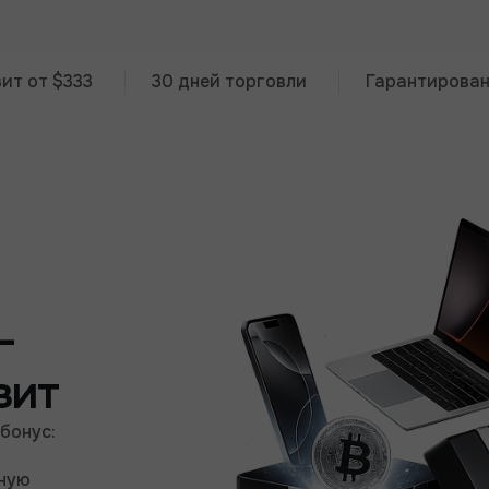
$333
30 дней торговли
Гарантированный п
-
зит
 бонус:
вную