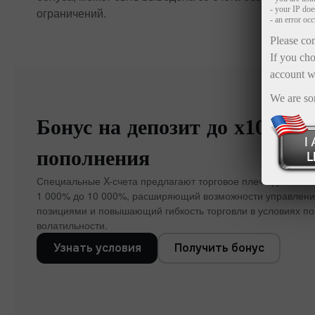
- your IP do
ограничений.
- an error oc
Please con
If you cho
account w
We are so
Бонус на депозит до x1000 к
пополнения
Специальные X-счета предлагают торговое плечо до 1:5000
1 000% до 10 000%, расширяющий возможности управлен
позициями и повышающий гибкость торговли в условиях п
волатильности.
Узнать условия
Получить бонус