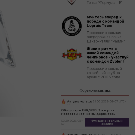
Гонка "Формула - Е"
Мчитесь вперёд к
победе с командой
Loprais Team
Профессиональная
внедорожная гонка
Дакар-Ралли "Ралли"
Живи в ритме с
нашей командой
чемпионов - участвуй
с командой Zvolen!
Профессиональный
хоккейный клуб на
арене с 2005 года
Форекс-аналитика
Актуальность до
21:00 2026-08-07 UTC-
-4
Обзор пары EUR/USD. 7 августа.
Новостей нет, но вы держитесь
03:29 2026-08-
Фундаментальный
07
анализ
Актуальность до
01:00 2026-08-08 UTC-