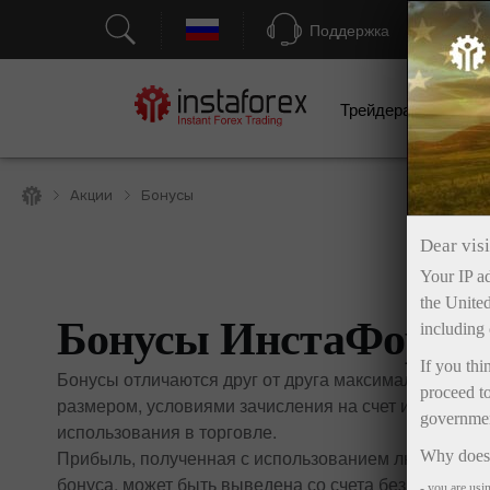
Поддержка
Трейдерам
Н
Акции
Бонусы
Dear visi
Your IP ad
the United
Бонусы ИнстаФорек
including 
If you thi
Бонусы отличаются друг от друга максимальным
proceed to
размером, условиями зачисления на счет и
government
использования в торговле.
Прибыль, полученная с использованием любого
Why does 
бонуса, может быть выведена со счета без
- you are usi