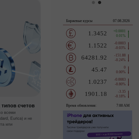
 типов счетов
со всеми
ard, Eurica) и не
та или