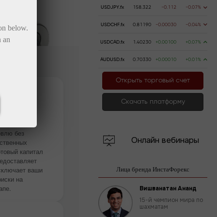
USDJPY.fx
158.322
-0.112
-0.07%
USDCHF.fx
0.81190
-0.00030
-0.04%
ton below.
n an
USDCAD.fx
1.40230
+0.00100
+0.07%
AUDUSD.fx
0.70330
+0.00010
+0.01%
Открыть торговый счет
Скачать платформу
нения
овлю без
Онлайн вебинары
ственных
ртовый капитал
едоставляет
исключает ваши
Лица бренда ИнстаФорекс
иски на
апе.
Вишванатан Ананд
15-й чемпион мира по
шахматам