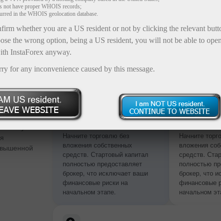
es not have proper WHOIS records;
curred in the WHOIS geolocation database.
firm whether you are a US resident or not by clicking the relevant but
ose the wrong option, being a US resident, you will not be able to ope
ith InstaForex anyway.
rry for any inconvenience caused by this message.
 сумме
Без пополнения
Без попол
депозита
депозита
 и бонус от
Начните торговлю без
Начните торг
ия
вложения собственных
вложения соб
овышенной
средств. Стартовый капитал
средств. Ста
полностью предоставляет
полностью пр
брокер, что исключает ваши
брокер, что 
финансовые риски на
финансовые р
начальном этапе.
начальном эт