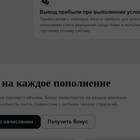
Вывод прибыли при выполнении усло
Заработанная с помощью бонуса прибыль доступна
пополнения счета реальными средствами и выполне
торговому объему (лотам).
 на каждое пополнение
Бонус 30%
я торгового объема. Бонус начисляется на каждое внесение
собность счета. Совместим с любыми типами стратегий.
Клубный бонус
о начислении
Получить бонус