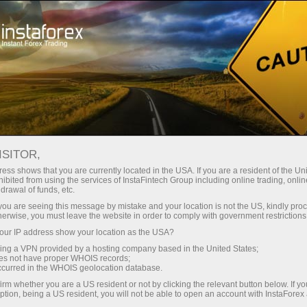
Начинающим
База знаний
ISITOR,
Финансовые рынки:
ess shows that you are currently located in the USA. If you are a resident of the Uni
ibited from using the services of InstaFintech Group including online trading, online
База знаний
drawal of funds, etc.
k you are seeing this message by mistake and your location is not the US, kindly pro
herwise, you must leave the website in order to comply with government restrictions
Не знаете, с чего начать изучение онлайн-
ur IP address show your location as the USA?
торговли на финансовых рынках?
sing a VPN provided by a hosting company based in the United States;
oes not have proper WHOIS records;
Ответ на этот вопрос содержится в этом
occurred in the WHOIS geolocation database.
разделе для начинающих трейдеров. Здесь
irm whether you are a US resident or not by clicking the relevant button below. If y
ption, being a US resident, you will not be able to open an account with InstaForex
есть и полезные советы, и ссылки на