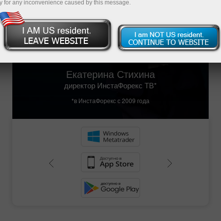
чего можно сразу приступить к торговле
y for any inconvenience caused by this message.
более чем 300 финансовыми инструментами
с реальными котировками.
Демосчет – это ваш первый шаг к успешной
торговле на Форексе!
Екатерина Стихина
директор ИнстаФорекс ТВ*
*в ИнстаФорекс с 2009 года
Пополнить счёт
Вывести деньги