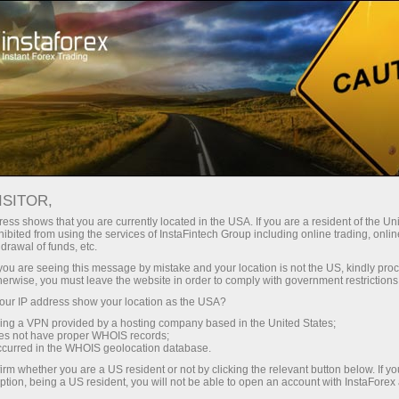
Начинающим
Демосчет
ISITOR,
Открыть демосчет
ess shows that you are currently located in the USA. If you are a resident of the Uni
ibited from using the services of InstaFintech Group including online trading, online
Форекс
drawal of funds, etc.
k you are seeing this message by mistake and your location is not the US, kindly pro
herwise, you must leave the website in order to comply with government restrictions
Научиться торговать на валютном рынке без
ur IP address show your location as the USA?
рисков – просто! Откройте демосчет в
sing a VPN provided by a hosting company based in the United States;
компании
ИнстаФорекс
, чтобы торговать в
oes not have proper WHOIS records;
многофункциональном терминале
occurred in the WHOIS geolocation database.
MetaTrader с виртуальным депозитом. На это
irm whether you are a US resident or not by clicking the relevant button below. If y
ption, being a US resident, you will not be able to open an account with InstaForex
понадобится всего несколько минут, после