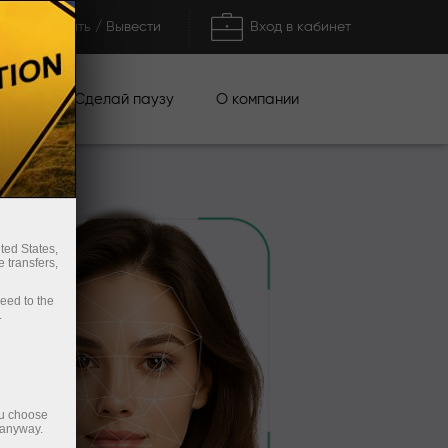
Пополнить / Вывести
Вход в кабинет
кции
Сделай паузу
О компании
ted States,
 transfers,
ceed to the
.
ou choose
 anyway.