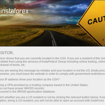
Открыть торговый счёт
Торговые платформы
ачинающим
Инвесторам
Партнерам
Промоа
та
ISITOR,
ess shows that you are currently located in the USA. If you are a resident of the Uni
ibited from using the services of InstaFintech Group including online trading, online
drawal of funds, etc.
я
k you are seeing this message by mistake and your location is not the US, kindly pro
herwise, you must leave the website in order to comply with government restrictions
ur IP address show your location as the USA?
sing a VPN provided by a hosting company based in the United States;
ета
oes not have proper WHOIS records;
occurred in the WHOIS geolocation database.
irm whether you are a US resident or not by clicking the relevant button below. If y
ption, being a US resident, you will not be able to open an account with InstaForex