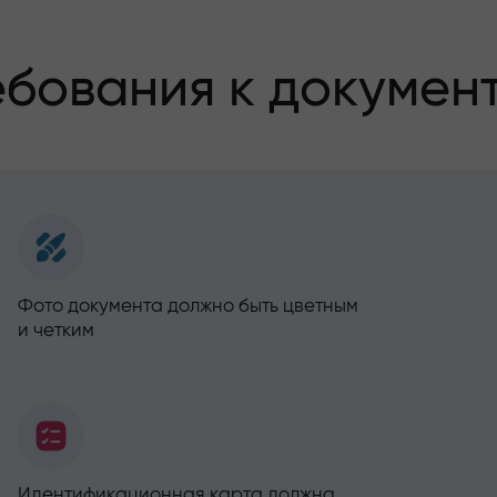
бования к докумен
Фото документа должно быть цветным
и четким
Идентификационная карта должна