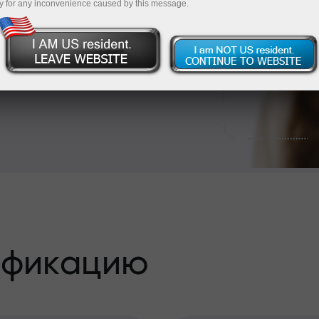
и банковским
y for any inconvenience caused by this message.
тся пройти
к ее получить!
ификацию