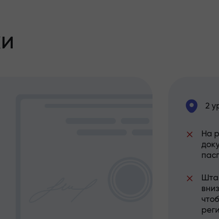
ки
2 у
На 
док
пас
Шта
вниз
что
рег