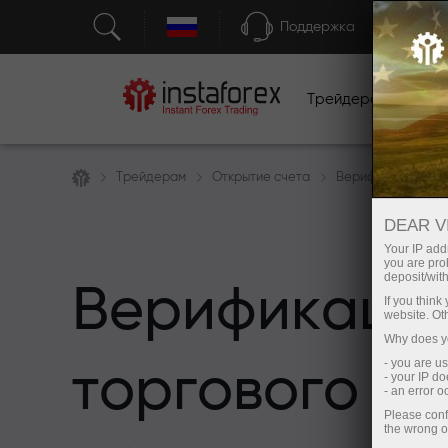
Поддержка
Трейдерам
Н
Трейдерам
Открытие счета
Верификация сче
DEAR V
Your IP addr
you are proh
deposit/with
Верификаци
If you thin
website. Ot
Why does yo
- you are u
торгового сч
- your IP d
- an error 
Please conf
the wrong o