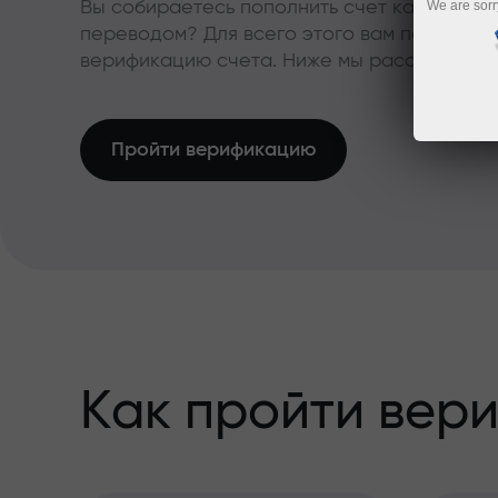
Вы собираетесь пополнить счет картой ил
We are sorr
переводом? Для всего этого вам понадоби
верификацию счета. Ниже мы расскажем, ка
Пройти верификацию
Как пройти вер