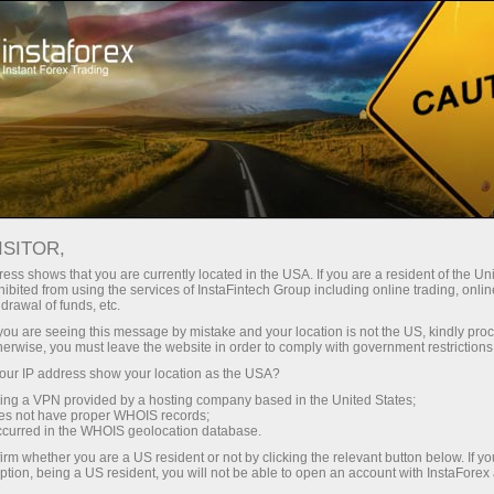
Трейдерам
Открытие счета
ISITOR,
Как открыть реальный
ess shows that you are currently located in the USA. If you are a resident of the Uni
ibited from using the services of InstaFintech Group including online trading, online
счет на Форекс для
drawal of funds, etc.
k you are seeing this message by mistake and your location is not the US, kindly pro
торговли?
herwise, you must leave the website in order to comply with government restrictions
ur IP address show your location as the USA?
Реальный торговый счет — это денежный
sing a VPN provided by a hosting company based in the United States;
oes not have proper WHOIS records;
депозит для торговли на Форекс,
occurred in the WHOIS geolocation database.
открываемый трейдером в брокерской
irm whether you are a US resident or not by clicking the relevant button below. If y
компании. Открытие такого счета
ption, being a US resident, you will not be able to open an account with InstaForex
подразумевает внесение средств на депозит