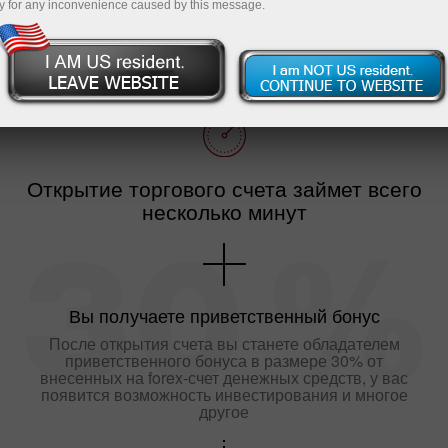
y for any inconvenience caused by this message.
с целью совершения сделок на финансовых
рынках.
Открытие торгового счета займет всего
несколько минут
Вы получаете приветственный бонус
После открытия счета вы станете обладателем
приветственного бонуса в размере 30% от
внесенных на forex-счет денежных средств, у вас
появится возможность инвестирования и многое
другое