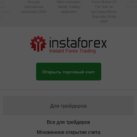
ый
Лучшая
Most Innovative
Forex Broker Of
Best
вный
партнерская
Mobile Trading
The Year на
Techno
в Азии
программа 2020
Application
выставке Money
20
Expo Abu Dhabi
2025
Открыть торговый счет
Для трейдеров
Все для трейдеров
Мгновенное открытие счета