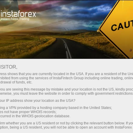
Трейдерам
Форекс аналитика
Форекс обзоры
Рубрика "Экономика России"
ISITOR,
ess shows that you are currently located in the USA. If you are a resident of the Uni
ibited from using the services of InstaFintech Group including online trading, online
Экономика России
drawal of funds, etc.
k you are seeing this message by mistake and your location is not the US, kindly pro
herwise, you must leave the website in order to comply with government restrictions
Следите за последними событиями в области
ur IP address show your location as the USA?
современной российской экономики вместе с
sing a VPN provided by a hosting company based in the United States;
ИнстаФорекс, и вы всегда будете в курсе
oes not have proper WHOIS records;
актуальных проблем, значимых тенденций
occurred in the WHOIS geolocation database.
финансово-экономической деятельности
irm whether you are a US resident or not by clicking the relevant button below. If y
страны и как изменится курс доллара к рублю
ption, being a US resident, you will not be able to open an account with InstaForex