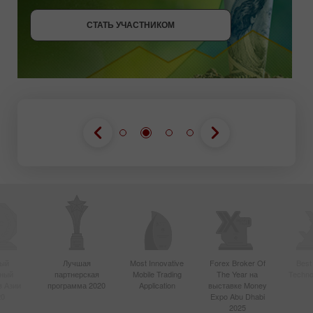
СТАТЬ УЧАСТНИКОМ
СТАТЬ УЧАСТНИКОМ
ПОЛУЧИТЬ БОНУС
СТАТЬ УЧАСТНИКОМ
ый
Лучшая
Most Innovative
Forex Broker Of
Best
вный
партнерская
Mobile Trading
The Year на
Techno
в Азии
программа 2020
Application
выставке Money
20
Expo Abu Dhabi
2025