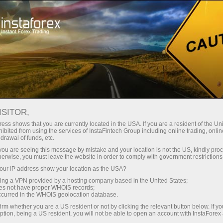
Начинающим
Онлайн-курсы
ISITOR,
Онлайн-курсы ИнстаФорекс
ess shows that you are currently located in the USA. If you are a resident of the Uni
ibited from using the services of InstaFintech Group including online trading, online
drawal of funds, etc.
Обучение трейдингу с акцентом на результат
k you are seeing this message by mistake and your location is not the US, kindly pro
Мы предлагаем несколько программ обучения торговли на
herwise, you must leave the website in order to comply with government restrictions
финансовых рынках. Наши методики уникальны и уже
ur IP address show your location as the USA?
доказали свою эффективность. Более 80% трейдеров,
прошедших у нас обучение, повысили результативность
sing a VPN provided by a hosting company based in the United States;
oes not have proper WHOIS records;
своих сделок
occurred in the WHOIS geolocation database.
irm whether you are a US resident or not by clicking the relevant button below. If y
ption, being a US resident, you will not be able to open an account with InstaForex
Начать обучение