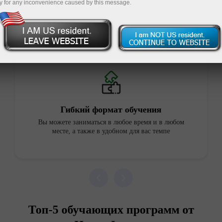
y for any inconvenience caused by this message.
Преимущества наших курсов
Гибкий формат обучения
Вы можете заниматься в любое время и в любом
месте, а также в удобном для вас темпе
Топ-5 обучающих программ от