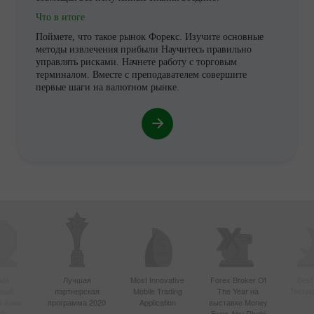
Что в итоге
Поймете, что такое рынок Форекс. Изучите основные
методы извлечения прибыли Научитесь правильно
управлять рисками. Начнете работу с торговым
терминалом. Вместе с преподавателем совершите
первые шаги на валютном рынке.
ый
Лучшая
Most Innovative
Forex Broker Of
Best
вный
партнерская
Mobile Trading
The Year на
Techno
в Азии
программа 2020
Application
выставке Money
20
Expo Abu Dhabi