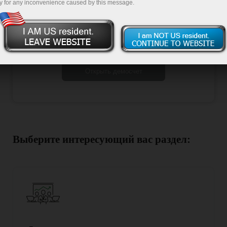
y for any inconvenience caused by this message.
Открыть торговый счет
Открыть демосчет
Выберите интересующий вас раздел: