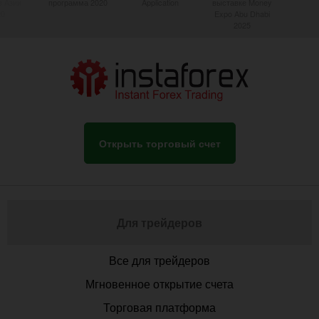
в Азии
программа 2020
Application
выставке Money
20
Expo Abu Dhabi
2025
Открыть торговый счет
Для трейдеров
Все для трейдеров
Мгновенное открытие счета
Торговая платформа