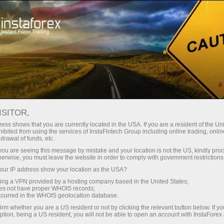
3 бесплатных занятия от ИнстаФорекс -
Начинающим
Частые вопросы
ваши первые шаги к прибыли на Форекс!
ISITOR,
ess shows that you are currently located in the USA. If you are a resident of the Uni
Возникли вопросы?
Записаться на курс
ibited from using the services of InstaFintech Group including online trading, online
drawal of funds, etc.
k you are seeing this message by mistake and your location is not the US, kindly pro
Мы знаем на них ответы! На этой странице
herwise, you must leave the website in order to comply with government restrictions
мы постарались ответить на самые
ur IP address show your location as the USA?
распространенные вопросы о партнерской
sing a VPN provided by a hosting company based in the United States;
программе, торговых условиях, ПАММ-
oes not have proper WHOIS records;
системе, регистрации, верификации и
occurred in the WHOIS geolocation database.
многом другом.
irm whether you are a US resident or not by clicking the relevant button below. If y
ption, being a US resident, you will not be able to open an account with InstaForex