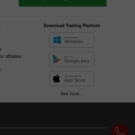
s
Download Trading Platform
a
r affiliates
n
See more...