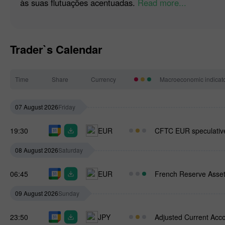
às suas flutuações acentuadas.
Read more...
Trader`s Calendar
Time
Share
Currency
Macroeconomic indicat
07 August 2026
Friday
19:30
EUR
CFTC EUR speculative
08 August 2026
Saturday
06:45
EUR
French Reserve Asset
09 August 2026
Sunday
23:50
JPY
Adjusted Current Acc