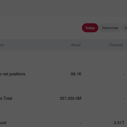
Today
Tomorrow
C
ors
Actual
Forecast
 net positions
-58.1K
-
s Total
357,050.0M
-
ount
-
2.51T