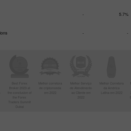
-
5.7%
ions
-
-
Best Forex
Melhor corretora
Melhor Serviço
Melhor Corretora
Broker 2023 at
de criptomoeda
de Atendimento
da América
s
the conclusion of
em 2022
ao Cliente em
Latina em 2022
the Forex
2022
Traders Summit
Dubai