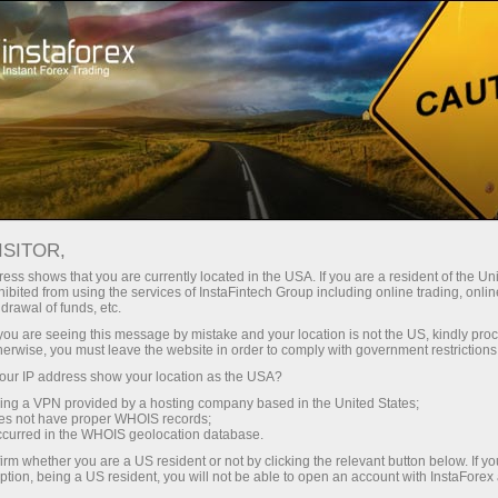
 instanânea da conta
Plataforma de negociação
ra Iniciantes
Para Investidores
Para Parceiros
Campa
egociação
EURJPY.FX
ISITOR,
182.523
rt
ess shows that you are currently located in the USA. If you are a resident of the Uni
(
%)
ibited from using the services of InstaFintech Group including online trading, online
drawal of funds, etc.
25 - 8 August 2026
|
|
1 year
/
2 years
/
3 years
/
4 years
Actual
Forecast
Previous
07 Aug 2026 20:59
k you are seeing this message by mistake and your location is not the US, kindly pro
herwise, you must leave the website in order to comply with government restrictions
ur IP address show your location as the USA?
sing a VPN provided by a hosting company based in the United States;
oes not have proper WHOIS records;
occurred in the WHOIS geolocation database.
irm whether you are a US resident or not by clicking the relevant button below. If y
Data not found
ption, being a US resident, you will not be able to open an account with InstaForex
Comentário dos Traders