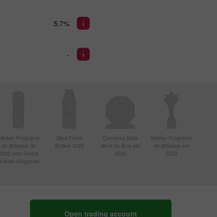
5.7%
-
Melhor Programa
Best Forex
Corretora Mais
Melhor Programa
de Afiliados de
Broker 2022
Ativa da Ásia em
de Afiliados em
2022 pela Global
2020
2020
Brands Magazine
Open trading account