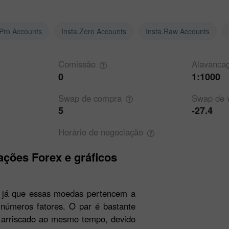
.Pro Accounts
Insta.Zero Accounts
Insta.Raw Accounts
Comissão
Alavanca
0
1:1000
Swap de
compra
Swap de
5
-27.4
Horário de
negociação
 já que essas moedas pertencem a
inúmeros fatores. O par é bastante
 e arriscado ao mesmo tempo, devido