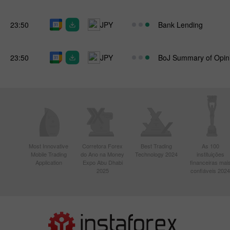
23:50
JPY
Bank Lending
23:50
JPY
BoJ Summary of Opin
Most Innovative
Corretora Forex
Best Trading
As 100
Mobile Trading
do Ano na Money
Technology 2024
instituições
Application
Expo Abu Dhabi
financeiras mai
2025
confiáveis 2024