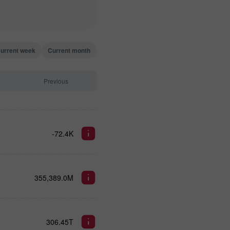
urrent week
Current month
Previous
-72.4K
355,389.0M
306.45T