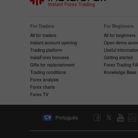
For Traders
For Beginners
All for traders
All for beginners
Instant account opening
Open demo acco
Trading platform
Useful informatio
InstaForex bonuses
Getting started
Gifts for replenishment
Forex Trading F
Trading conditions
Knowledge Base
Forex analysis
Forex charts
Forex TV
Português