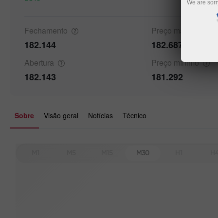
We are sorr
Details a
Fechamento
Preço
máximo
182.144
182.687
Abertura
Preço
mínimo
182.143
181.292
Sobre
Visão geral
Notícias
Técnico
M1
M5
M15
M30
H1
H