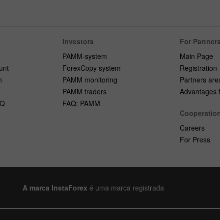
Investors
For Partner
PAMM-system
Main Page
unt
ForexCopy system
Registration
n
PAMM monitoring
Partners are
PAMM traders
Advantages fo
AQ
FAQ: PAMM
Cooperatio
Careers
For Press
A marca InstaForex
é uma marca registrada