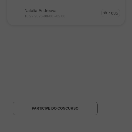
Natalia Andreeva
1035
18:27 2026-08-06 +02:00
Trade Wise, Win Device
$1000
Abasteça a sua conta com pelo menos $500, inscreva-
$1000
se no concurso e tenha a chance de ganhar dispositivos
móveis.
RECEBA O BÔNUS
PARTICIPE DO CONCURSO
PARTICIPE DO CONCURSO
PARTICIPE DO CONCURSO