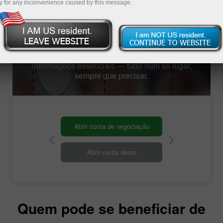
y for any inconvenience caused by this message.
atualizadas
Com o serviço GRATUITO de “Consultor de
Negociação Pessoal”, pode aceder a notícias
de mercado atualizadas, análises e
informações essenciais — tudo num só lugar,
sempre que precisar.
Abrir conta de negociação
Abrir conta demo
Quem pode se beneficiar de