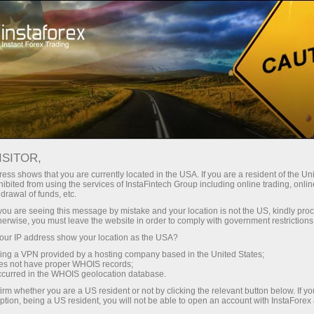
Para Iniciantes
Aconselhamento ao trader
ISITOR,
Iniciantes que querem
ess shows that you are currently located in the USA. If you are a resident of the Uni
ibited from using the services of InstaFintech Group including online trading, online
compreender a
drawal of funds, etc.
k you are seeing this message by mistake and your location is not the US, kindly pro
negociação e
herwise, you must leave the website in order to comply with government restrictions
ur IP address show your location as the USA?
investidores
sing a VPN provided by a hosting company based in the United States;
oes not have proper WHOIS records;
experientes que
occurred in the WHOIS geolocation database.
irm whether you are a US resident or not by clicking the relevant button below. If y
precisam de análises
ption, being a US resident, you will not be able to open an account with InstaForex