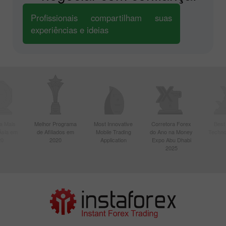
Profissionais compartilham suas
experiências e ideias
a Mais
Melhor Programa
Most Innovative
Corretora Forex
Best
Ásia em
de Afiliados em
Mobile Trading
do Ano na Money
Techno
20
2020
Application
Expo Abu Dhabi
2025