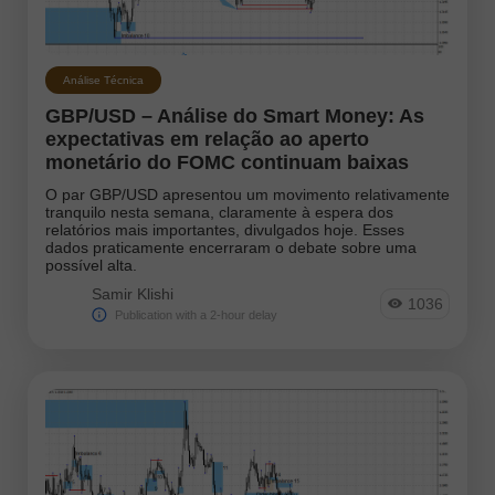
Notícias
Photonews
Análise Técnica
GBP/USD – Análise do Smart Money: As
Plano de Negociação
expectativas em relação ao aperto
monetário do FOMC continuam baixas
Previsão
O par GBP/USD apresentou um movimento relativamente
tranquilo nesta semana, claramente à espera dos
Previsão Quente
relatórios mais importantes, divulgados hoje. Esses
dados praticamente encerraram o debate sobre uma
Revisão
possível alta.
Samir Klishi
1036
Publication with a 2-hour delay
Instruments:
EURUSD
GBPUSD
USDCHF
USDCAD
USDJPY
AUDUSD
GBPJPY
EURGBP