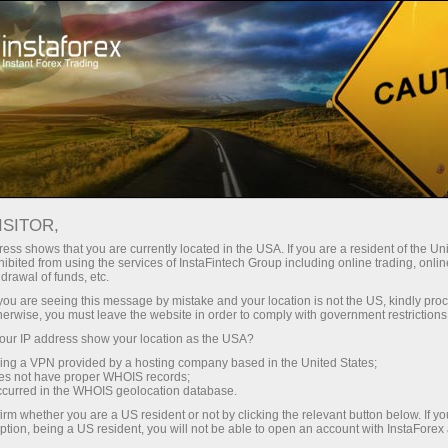
Para Traders
Análise Forex
Revisões Analíticas
ANÁLISE FOREX:
ISITOR,
ess shows that you are currently located in the USA. If you are a resident of the Uni
PREVISÕES DE EURO-
ibited from using the services of InstaFintech Group including online trading, online
drawal of funds, etc.
DÓLAR E OUTRAS
k you are seeing this message by mistake and your location is not the US, kindly pro
herwise, you must leave the website in order to comply with government restrictions
ur IP address show your location as the USA?
sing a VPN provided by a hosting company based in the United States;
Abrir conta de negociação
oes not have proper WHOIS records;
occurred in the WHOIS geolocation database.
irm whether you are a US resident or not by clicking the relevant button below. If y
Abrir conta demo
ption, being a US resident, you will not be able to open an account with InstaForex