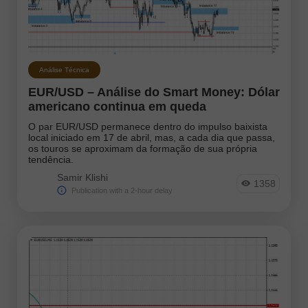
EURJPY
NZDUSD
EURNZD
Silver
Gold
#USDX
Análise Técnica
Analysts:
EUR/USD – Análise do Smart Money: Dólar
americano continua em queda
Go to the list of analysts
O par EUR/USD permanece dentro do impulso baixista
local iniciado em 17 de abril, mas, a cada dia que passa,
os touros se aproximam da formação de sua própria
tendência.
Samir Klishi
1358
Publication with a 2-hour delay
Andreeva Natalia
Bailey Laurie
Bawulski