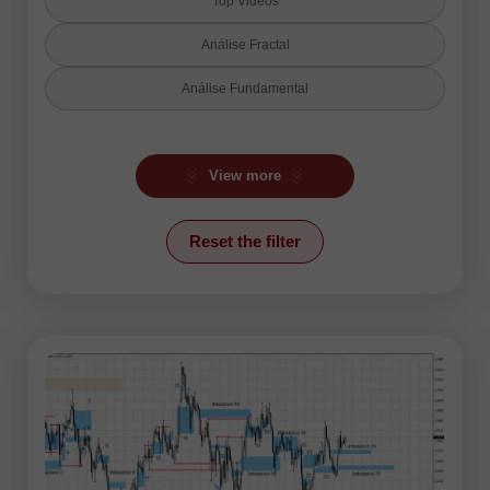
Top Videos
Análise Fractal
Análise Fundamental
Análise Técnica
View more
Análise de Candlestick
Análise de Ondas
Reset the filter
Criptomoedas
Forex humor
Forex video reviews
Indicador Ichimoku
Linha de Tendência
Mercado de Ações