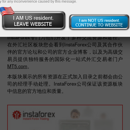
y for any inconvenience caused by this message.
Open demo account
InstaForex专门为他们开发了多种交流资源和途径。
在外汇社区板块您会看到InstaForex公司及其合作伙
伴的官方论坛和公司的官方企业博客，以及为高级交
易员提供独特服务的国际化一站式外汇交易者门户
MT5.com
。
本版块展示的所有资源在正式加入目录之前都会由公
司的经理手动处理。InstaForex公司保证该资源板块
中信息的官方地位和质量。