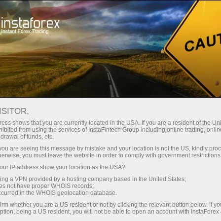
休息一下
ISITOR,
外汇社区
ess shows that you are currently located in the USA. If you are a resident of the Uni
ibited from using the services of InstaFintech Group including online trading, online
drawal of funds, etc.
外汇社区板块是为有意与其他交易者经常交流、
k you are seeing this message by mistake and your location is not the US, kindly pro
分享信息和经验的交易者而设立的。
herwise, you must leave the website in order to comply with government restrictions
ur IP address show your location as the USA?
sing a VPN provided by a hosting company based in the United States;
oes not have proper WHOIS records;
occurred in the WHOIS geolocation database.
irm whether you are a US resident or not by clicking the relevant button below. If y
Open trading account
ption, being a US resident, you will not be able to open an account with InstaForex