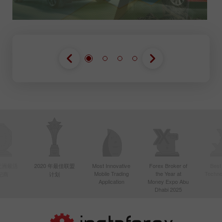
年亚洲最活
2020 年最佳联盟
Most Innovative
Forex Broker of
Best
Mobile Trading
the Year at
Techno
纪商
计划
Application
Money Expo Abu
Dhabi 2025