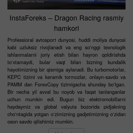
InstaForeks – Dragon Racing rasmiy
hamkori
Professioral avtosport dunyosi, huddi moliya dunyosi
kabi uzluksiz rivojlanadi va eng so‘nggi texnologik
ishlanmalarni joriy etish bilan hayron qoldirishda
to‘xtamaydi, bular vaqt bilan bizning kundalik
hayotimizning bir qismiga aylanadi. Bu turbomotorlar,
KEPC tizimi va keramik tormozlar, onlayn-savdo va
PAMM dan ForexCopy tizimigacha shunday bo‘lgan.
Bir necha yil avval bu noyob va faqat tanlanganlar
uchun mumkin edi. Bugun biz elektromobillarni
haydaymiz va global valyuta bozorida pidjakning
cho‘ntagida yotgan o‘zimizning gadjetimizning o‘zidan
oson savdo qilishimiz mumkin.