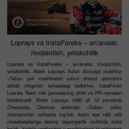
Loprays va InstaForeks – an’analar,
rivojlantish, yetakchilik
Loprays va InstaForeks – an’analar, rivojlantish,
yetakchilik. Alesh Loprays butun dunyoga mashhur
«Tatra» yuk mashinalari uchun ehtiyot qismlarini
ishlab chiqarish sohasidagi tadbirkor, InstaForex
Loprais Team ralli jamoasining piloti va PR-menejeri
hisoblanadi. Alesh Loprays 1980 yil 10 yanvarda
Chexiyada, Olomuts shahrida, «Dakar» rallisi
chempionlari oyilasida tug‘ildi, keyin esa ralli ralli
musobaqalariga doimiy tayyorgarlik muhitida katta
bo‘ldi. Yoshlik vaqtlaridan u mashinalarni ta’mirlashda