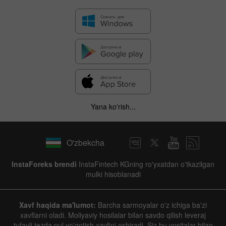
Yana ko'rish...
O'zbekcha
InstaForeks brendi
InstaFintech KGning ro'yxatdan o'tkazilgan
mulki hisoblanadi
Xavf haqida ma'lumot:
Barcha sarmoyalar o'z ichiga ba'zi
xavflarni oladi. Moliyaviy hosilalar bilan savdo qilish leveraj
tufayli tezda pul yo'qotish xavfini oshiradi. Siz bu vositalar bilan