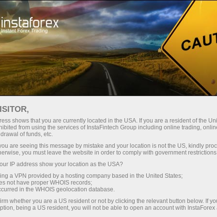
Про компанію
ІнстаСпорт
InstaForex Loprais Team
ISITOR,
InstaForex Loprais
ess shows that you are currently located in the USA. If you are a resident of the Uni
ibited from using the services of InstaFintech Group including online trading, online
drawal of funds, etc.
Team — Dakar
k you are seeing this message by mistake and your location is not the US, kindly pro
herwise, you must leave the website in order to comply with government restrictions
rallisining kumush
ur IP address show your location as the USA?
sovrindori!
sing a VPN provided by a hosting company based in the United States;
oes not have proper WHOIS records;
occurred in the WHOIS geolocation database.
Kuch, strategiya, natija!
irm whether you are a US resident or not by clicking the relevant button below. If y
ption, being a US resident, you will not be able to open an account with InstaForex