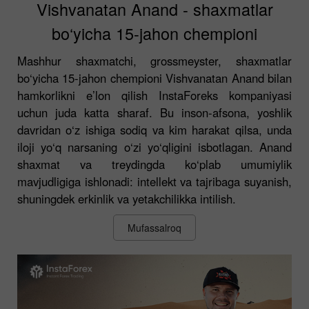
Vishvanatan Anand - shaxmatlar
bo‘yicha 15-jahon chempioni
Mashhur shaxmatchi, grossmeyster, shaxmatlar
bo‘yicha 15-jahon chempioni Vishvanatan Anand bilan
hamkorlikni e’lon qilish InstaForeks kompaniyasi
uchun juda katta sharaf. Bu inson-afsona, yoshlik
davridan o‘z ishiga sodiq va kim harakat qilsa, unda
iloji yo‘q narsaning o‘zi yo‘qligini isbotlagan. Anand
shaxmat va treydingda ko‘plab umumiylik
mavjudligiga ishlonadi: intellekt va tajribaga suyanish,
shuningdek erkinlik va yetakchilikka intilish.
Mufassalroq