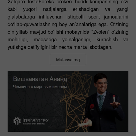
Xalqaro InstaForeks brokeri huddi kompanining o‘zi
kabi yuqori natijalarga erishadigan va yangi
g‘alabalarga intiluvchan istiqbolli sport jamoalarini
qo‘llab-quvvatlashning boy an’analariga ega. O‘zining
o‘n yillab mavjud bo‘lishi mobaynida "Zvolen" o‘zining
mohirligi, maqsadga yo‘nalganligi, kurashish va
yutishga qat’iyligini bir necha marta isbotlagan.
Mufassalroq