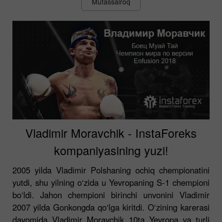
Mufassalroq
Vladimir Moravchik - InstaForeks
kompaniyasining yuzi!
2005 yilda Vladimir Polshaning ochiq chempionatini
yutdi, shu yilning o‘zida u Yevropaning S-1 chempioni
bo‘ldi. Jahon chempioni birinchi unvonini Vladimir
2007 yilda Gonkongda qo‘lga kiritdi. O‘zining karerasi
davomida Vladimir Moravchik 10ta Yevropa va turli