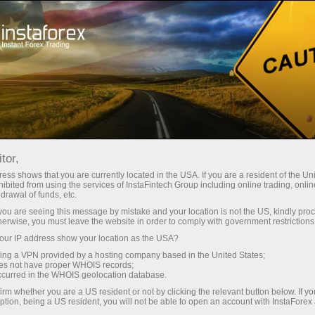
Начинающим
Что такое Форекс?
tor,
Что такое Форекс?
ess shows that you are currently located in the USA. If you are a resident of the Uni
ibited from using the services of InstaFintech Group including online trading, online
drawal of funds, etc.
k you are seeing this message by mistake and your location is not the US, kindly pro
Слово Forex – это аббревиатура, которая
herwise, you must leave the website in order to comply with government restrictions
произошла от 2-х слов – Foreign и Exchange.
ur IP address show your location as the USA?
Если перевести эту фразу с английского
sing a VPN provided by a hosting company based in the United States;
дословно, то Forex – это обмен иностранной
oes not have proper WHOIS records;
occurred in the WHOIS geolocation database.
валюты. Определение того, что такое Форекс,
irm whether you are a US resident or not by clicking the relevant button below. If y
как раз и следует из дословного перевода
ption, being a US resident, you will not be able to open an account with InstaForex
названия биржи.