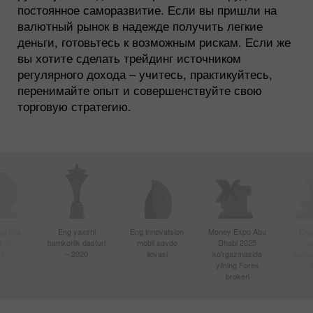
постоянное саморазвитие. Если вы пришли на
валютный рынок в надежде получить легкие
деньги, готовьтесь к возможным рискам. Если же
вы хотите сделать трейдинг источником
регулярного дохода – учитесь, практикуйтесь,
перенимайте опыт и совершенствуйте свою
торговую стратегию.
gi eng
Eng yaxshi
Eng innovatsion
Money Expo Abu
Eng
oker –
hamkorlik dasturi
mobil savdo
Dhabi 2025
s
20
– 2020
ilovasi
ko'rgazmasida
texnol
yilning Forex
brokeri