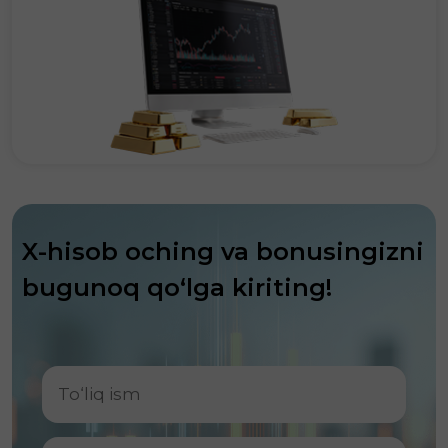
X-hisob oching va
bonusingizni
bugunoq qo‘lga kiriting!