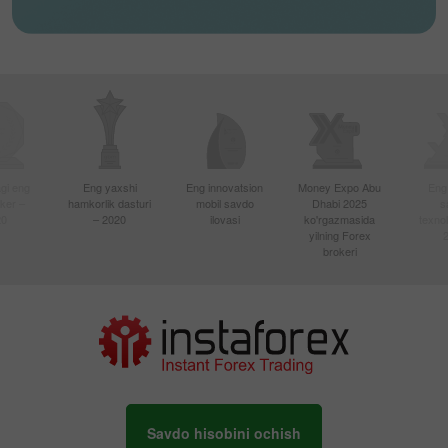
gi eng
Eng yaxshi
Eng innovatsion
Money Expo Abu
Eng
oker –
hamkorlik dasturi
mobil savdo
Dhabi 2025
s
20
– 2020
ilovasi
ko'rgazmasida
texnol
yilning Forex
brokeri
Savdo hisobini ochish