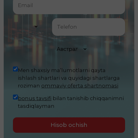
Men shaxsiy ma’lumotlarni qayta
ishlash shartlari va quyidagi shartlarga
roziman
ommaviy oferta shartnomasi
bonus tavsifi
bilan tanishib chiqqanimni
tasdiqlayman
Hisob ochish