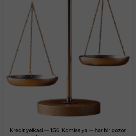
Kredit yelkasi — 1:30. Komissiya — har bir bozor