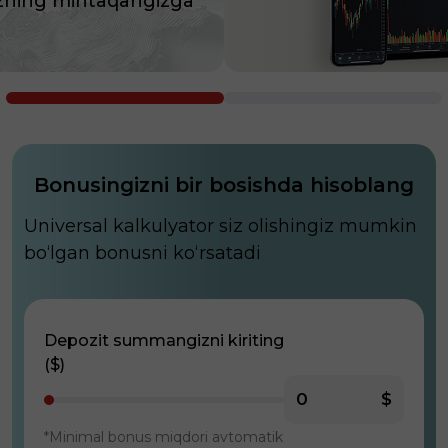
izning mintaqangizga
Bonusingizni bir bosishda hisoblang
Universal kalkulyator siz olishingiz mumkin
bo‘lgan bonusni ko‘rsatadi
Depozit summangizni kiriting
($)
$
*Minimal bonus miqdori avtomatik