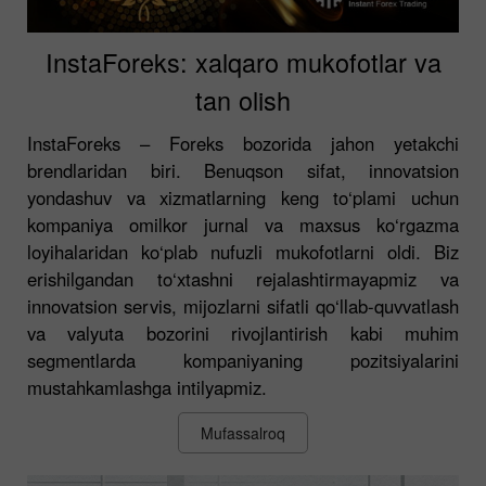
InstaForeks: xalqaro mukofotlar va
tan olish
InstaForeks – Foreks bozorida jahon yetakchi
brendlaridan biri. Benuqson sifat, innovatsion
yondashuv va xizmatlarning keng to‘plami uchun
kompaniya omilkor jurnal va maxsus ko‘rgazma
loyihalaridan ko‘plab nufuzli mukofotlarni oldi. Biz
erishilgandan to‘xtashni rejalashtirmayapmiz va
innovatsion servis, mijozlarni sifatli qo‘llab-quvvatlash
va valyuta bozorini rivojlantirish kabi muhim
segmentlarda kompaniyaning pozitsiyalarini
mustahkamlashga intilyapmiz.
Mufassalroq