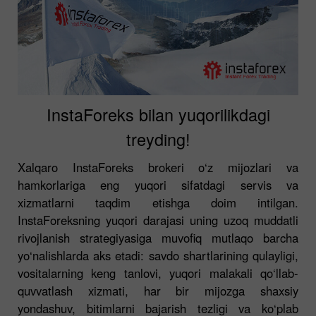
InstaForeks bilan yuqorilikdagi
treyding!
Xalqaro InstaForeks brokeri o‘z mijozlari va
hamkorlariga eng yuqori sifatdagi servis va
xizmatlarni taqdim etishga doim intilgan.
InstaForeksning yuqori darajasi uning uzoq muddatli
rivojlanish strategiyasiga muvofiq mutlaqo barcha
yo‘nalishlarda aks etadi: savdo shartlarining qulayligi,
vositalarning keng tanlovi, yuqori malakali qo‘llab-
quvvatlash xizmati, har bir mijozga shaxsiy
yondashuv, bitimlarni bajarish tezligi va ko‘plab