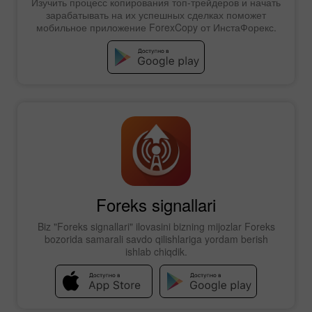
Изучить процесс копирования топ-трейдеров и начать
зарабатывать на их успешных сделках поможет
мобильное приложение ForexCopy от ИнстаФорекс.
Foreks signallari
Biz "Foreks signallari" ilovasini bizning mijozlar Foreks
bozorida samarali savdo qilishlariga yordam berish
ishlab chiqdik.