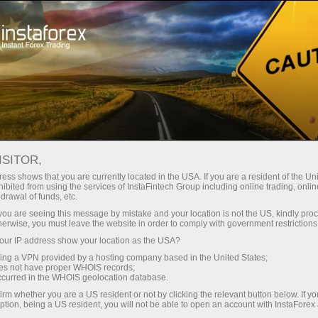
Treyderlar uchun
Savdo shartlari
InstaForeks Sizning mobil qurilmangizda
ISITOR,
ess shows that you are currently located in the USA. If you are a resident of the Uni
Приложение для
ibited from using the services of InstaFintech Group including online trading, online
drawal of funds, etc.
трейдинга на IOS,
k you are seeing this message by mistake and your location is not the US, kindly pro
herwise, you must leave the website in order to comply with government restrictions
Android
ur IP address show your location as the USA?
sing a VPN provided by a hosting company based in the United States;
oes not have proper WHOIS records;
InstaForex bilan istalgan vaqtda va istalgan
occurred in the WHOIS geolocation database.
joyda savdo qiling! iOS va Android uchun
irm whether you are a US resident or not by clicking the relevant button below. If y
InstaForex mobil ilovalari hisobingizni oson
ption, being a US resident, you will not be able to open an account with InstaForex