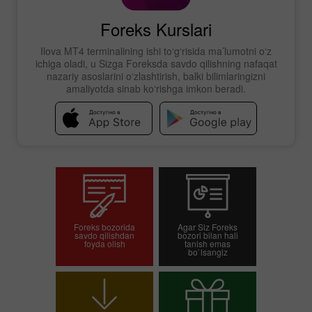
Foreks Kurslari
Ilova MT4 terminalining ishi to‘g‘risida ma’lumotni o‘z
ichiga oladi, u Sizga Foreksda savdo qilishning nafaqat
nazariy asoslarini o‘zlashtirish, balki bilimlaringizni
amaliyotda sinab ko‘rishga imkon beradi.
Foreks bozorida
Agar Siz Foreks
savdo qilishdan
bozori bilan hali
foyda olish
tanish emas
bo`lsangiz
Savdo hisob-varag'ini
Demo-hisob-varag'ini
ochish
ochish