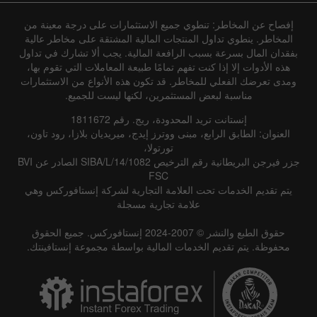
إفصاح عن المخاطر: تنطوي جميع الاستثمارات على درجة معينة من
المخاطر. ينطوي تداول المنتجات المالية المشتقة على مخاطر عالية
بفقدان المال بسرعة بسبب الرافعة المالية. يجب ألا تشارك في تداول
هذه الأدوات إلا إذا كنت تفهم تمامًا طبيعة المعاملات التي تقوم بها،
ومدى تعرضك الفعلي للمخاطر. قد تكون هذه الأنواع من الاستثمارات
مناسبة لبعض المستثمرين، لكنها ليست للجميع.
إنستانت تريد المحدودة، ريج. رقم 1811672
العنوان: الطابق الرابع، مبنى ووترز إيدج، ميريديان بلازا، رود تاون،
تورتولا،
جزر فيرجن البريطانية رقم الترخيص SIBA/L/14/1082 الصادر عن BVI
FSC
يتم تقديم الخدمات تحت العلامة التجارية لشركة إنستافوركس وهي
علامة تجارية مسجلة
حقوق الطبع والنشر © 2007-2024 إنستافوركس. جميع الحقوق
محفوظة. يتم تقديم الخدمات المالية بواسطة مجموعة إنستافينتك.