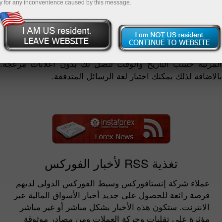
y for any inconvenience caused by this message.
تغذية أخبار RSS المقدمة من شركة إنستافوركس تمثل ملخص
للاستعراضات التحليلية والمحدثة بالاضافة إلى أخبار الشركة.
تغذية إنستافوركس RSS توفر الوصول إلى أحدث الأخبار
والمساعدة فى توفير الوقت. يتميز شكل RSS بتدفق الرسائل
المرتبة حسب التاريخ والوقت لتصل لك بدون اعلانات مزعجة.
بالاضافة لذلك يمكنك اختيار لغة الرسائل المتدفقة.
تغذية RSS لأخبار الفوركس
عملاء شركة إنستافوركس وسيط الفوركس الدولى لديهم
فرصة رائعة للحصول على جديد أخبار الأسواق المالية عبر
الانترنت. ستكون هذه الأخبار بشكل مباشر أو غير مباشر
مؤثرة على تقلبات وحركة العملات ومن مصادر موثوقة