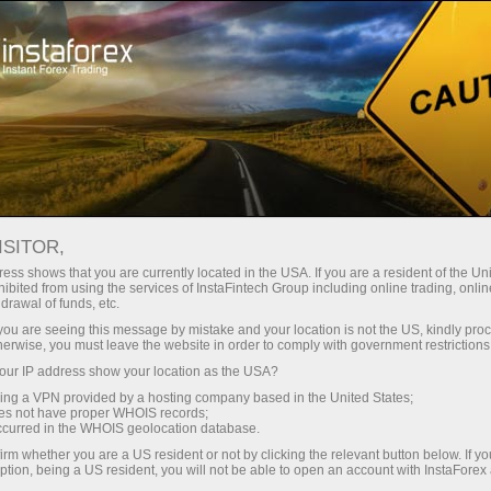
RSS InstaForex
أخبار الفوركس آر إس إس من
إنستافوركس
ISITOR,
ess shows that you are currently located in the USA. If you are a resident of the Uni
ibited from using the services of InstaFintech Group including online trading, online
drawal of funds, etc.
k you are seeing this message by mistake and your location is not the US, kindly pro
فتح حساب تداول
herwise, you must leave the website in order to comply with government restrictions
ur IP address show your location as the USA?
فتح حساب تجريبي
sing a VPN provided by a hosting company based in the United States;
oes not have proper WHOIS records;
occurred in the WHOIS geolocation database.
irm whether you are a US resident or not by clicking the relevant button below. If y
ption, being a US resident, you will not be able to open an account with InstaForex