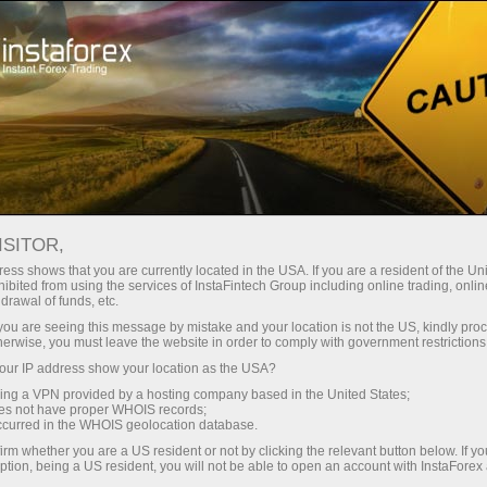
للمتداولين
ظروف التداول
منصة التداول القائمة على الويب
ISITOR,
منصة الويب تريدر القائمة على
ess shows that you are currently located in the USA. If you are a resident of the Uni
ibited from using the services of InstaFintech Group including online trading, online
الويب
drawal of funds, etc.
k you are seeing this message by mistake and your location is not the US, kindly pro
herwise, you must leave the website in order to comply with government restrictions
ur IP address show your location as the USA?
فتح حساب تداول
sing a VPN provided by a hosting company based in the United States;
oes not have proper WHOIS records;
occurred in the WHOIS geolocation database.
فتح حساب تجريبي
irm whether you are a US resident or not by clicking the relevant button below. If y
ption, being a US resident, you will not be able to open an account with InstaForex