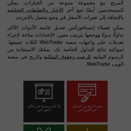
المريح مع مجموعة متنوعة من الخيارات، يمكن
للمستخدمين أيضًا تتبع آخر
الأخبار والتعليقات التحليلية
بالإضافة إلى تغيرات الأسعار في وضع متصل بالإنترنت.
يمكن لعملاء إنستافوركس تعديل قائمة الأدوات الأكثر
تداولًا يدويًا ووضعها بترتيب معين. الإعدادات متاحة لإجراء
تعديلات على واجهات منصة WebTrader الثلاث جميعها.
لمواكبة نتائج التداول الخاصة بك، يمكنك الاستفادة من
الرسوم البيانية
للرصيد وحقوق الملكية
والربح في منصة
الويب WebTrader.
حقق الربح من التداول
إذا كنت مبتدئا في عالم
في الفوركس
الفوركس