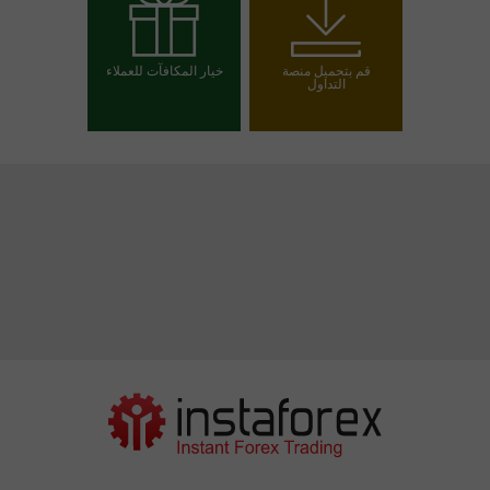
افتح حساب تداول
افتح حسابا تجريبيا
قم بتحميل منصة
خيار المكافآت للعملاء
التداول
اختر مكافأتك