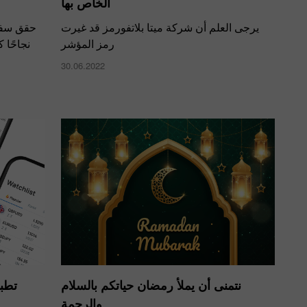
الخاص بها
شي أناند
يرجى العلم أن شركة ميتا بلاتفورمز قد غيرت
الشطرنج
رمز المؤشر
30.06.2022
ول:
نتمنى أن يملأ رمضان حياتكم بالسلام
والرحمة