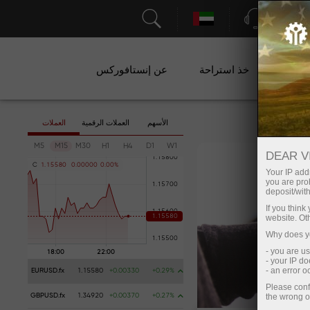
الدعم
عن إنستافوركس
خذ استراحة
ال
العملات
العملات الرقمية
الأسهم
M5
M15
M30
H1
H4
D1
W1
DEAR V
C
1
.
1
5
5
8
0
0
.
0
0
0
0
0
0
.
0
0
%
Your IP addr
you are proh
deposit/with
If you thin
website. Ot
Why does yo
- you are u
- your IP d
- an error 
EURUSD.fx
1.15580
+0.00330
+0.29%
Please conf
the wrong o
GBPUSD.fx
1.34920
+0.00370
+0.27%