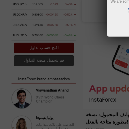
We are sorr
USDJPY.fx
157.805
-0.629
-0.40%
فتح حساب تداول
فتح
USDCHF.fx
0.80800
-0.00420
-0.52%
USDCAD.fx
1.39410
-0.00720
-0.51%
AUDUSD.fx
0.70660
+0.00340
+0.48%
افتح حساب تداول
قم بتحميل منصة التداول
InstaForex brand ambassadors
Viswanathan Anand
XVth World Chess
Champion
 العالم يعترف بانستافوركس
تطبيق إنستافوركس ل
يوليا يفيموفا
 منصة تداول لنظام الفوركس كوبي
مطورة متاحة بالفعل!
الحاصلة على ثلاث ميداليات
ام 2017
ذهبية أولمبية في عامي