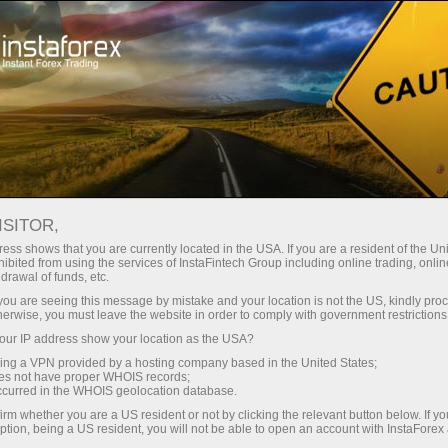
فتح الحساب الفوري
منصة التداول
إي
حملات
للشركاء
للمستثمرين
للمبتدئين
ISITOR,
ess shows that you are currently located in the USA. If you are a resident of the Uni
ibited from using the services of InstaFintech Group including online trading, online
drawal of funds, etc.
k you are seeing this message by mistake and your location is not the US, kindly pro
herwise, you must leave the website in order to comply with government restrictions
هل تريد أن ت
ur IP address show your location as the USA?
التداول إ
sing a VPN provided by a hosting company based in the United States;
oes not have proper WHOIS records;
occurred in the WHOIS geolocation database.
irm whether you are a US resident or not by clicking the relevant button below. If y
ption, being a US resident, you will not be able to open an account with InstaForex