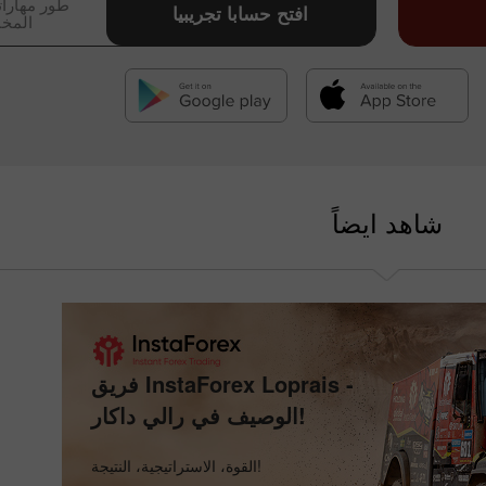
طور مهارات
افتح حسابا تجريبيا
المخا
شاهد ايضاً
فريق InstaForex Loprais -
الوصيف في رالي داكار!
القوة، الاستراتيجية، النتيجة!