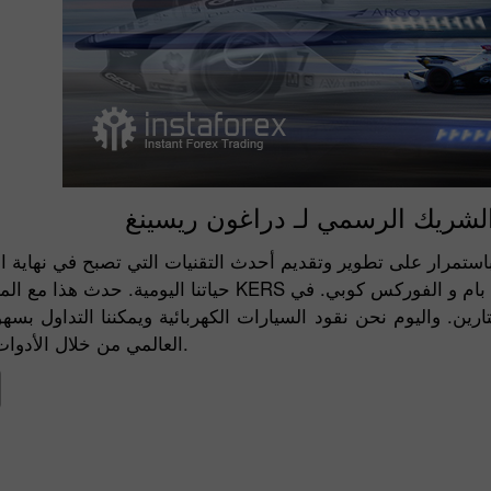
لشريك الرسمي لـ دراغون ريسينغ
 باستمرار على تطوير وتقديم أحدث التقنيات التي تصبح في نهاية 
حياتنا اليومية. حدث هذا مع المحركات التوربينية ونظام KERS وفرامل السيراميك والت
رين. واليوم نحن نقود السيارات الكهربائية ويمكننا التداول 
العالمي من خلال الأدوات التي نحملها في جيوبنا.