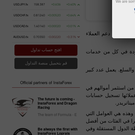
We are sorr
USDJPY.fx
158.387
+0.636
+0.40%
ي
فتح حساب تداول
USDCHF.fx
0.81240
+0.00520
+0.64%
USDCAD.fx
1.40140
+0.00020
+0.01%
 في مجال دعم العملاء
AUDUSD.fx
0.70350
-0.00220
-0.31%
جودة في كل من خدمات
افتح حساب تداول
قم بتحميل منصة التداول
السلع. يعمل عدد كبير
Official partners of InstaForex
 من استثمر أموالهم في
لى عملائها تسجيل حسابات
The future is coming -
تاتريدر.
InstaForex and Dragon
Racing
 وهذه هي العوامل التي
The team of Formula - E
را في الفئات من أفضل
ة الدول المستقلة وفي
Be always the first with
InstaForex Loprais