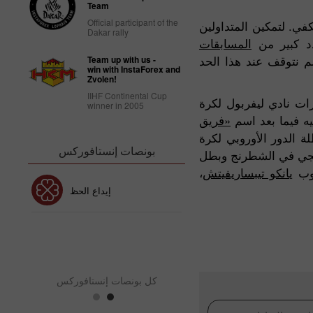
Team
Official participant of the
في. لتمكين المتداولين
Dakar rally
د كبير من
المسابقات
لم نتوقف عند هذا الحد
Team up with us -
win with InstaForex and
Zvolen!
IIHF Continental Cup
رات نادي ليفربول لكرة
winner in 2005
يه فيما بعد اسم
«فريق
الدور الأوروبي لكرة
بونصات إنستافوركس
رويجي في الشطرنج وبطل
هوب
يانكو تيبساريفيتش
،
بونص 30٪
إيداع الحظ
نص نادي إنستافوركس
بو
كل بونصات إنستافوركس