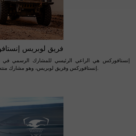
فريق لوبريس إنستاف
إنستافوركس هي الراعي الرئيسي للمشارك الرسمي في را
إنستافوركس وفريق لوبريس، وهو مشارك منتظم في رالي داكار، وشركة تاترا المصنعة للسيارات، التي تزود الفريق بالشاحنات الشهيرة.