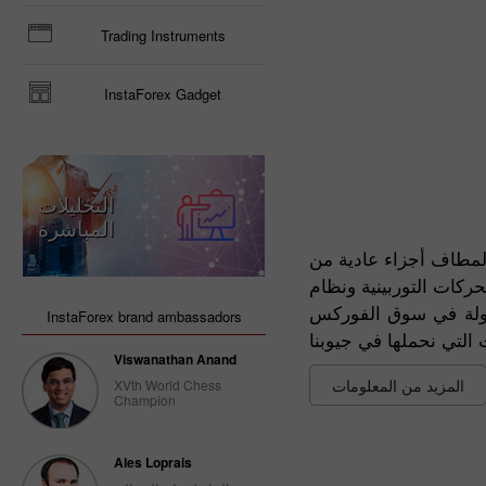
Trading Instruments
InstaForex Gadget
التحليلات
المباشرة
المطاف أجزاء عادية من
داول عبر الإنترنت، بالإضافة إلى نظامي بام و الفوركس كوبي. في
بسهولة في سوق الفوركس
InstaForex brand ambassadors
Viswanathan Anand
المزيد من المعلومات
XVth World Chess
Champion
Ales Loprais