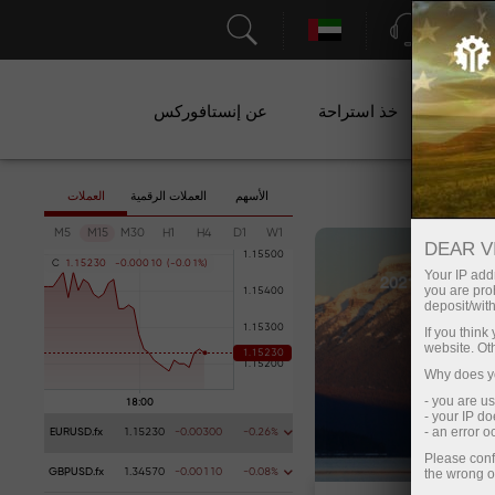
الدعم
ات
خذ استراحة
عن إنستافوركس
الأسهم
العملات الرقمية
العملات
M5
M15
M30
H1
H4
D1
W1
DEAR V
C
1
.
1
5
2
3
0
-
0
.
0
0
0
1
0
(
-
0
.
0
1
%
)
Your IP addr
you are proh
deposit/with
If you thin
website. Ot
Why does yo
- you are u
- your IP d
- an error 
EURUSD.fx
1.15230
-0.00300
-0.26%
Please conf
the wrong o
GBPUSD.fx
1.34570
-0.00110
-0.08%