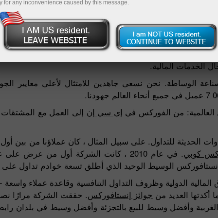
y for any inconvenience caused by this message.
فتح حساب تجريب
ض النظر عن ظروف السوق الحالية. يتمتع فريقنا بخبرة واسعة
 الخدمات المالية.
صناعة الوساطة. نحن نسعى جاهدين للامتثال لأعلى معايير ال
العالمية: من الفوركس في
إي سي إن
إلى العمل مع المشتقات و
ت الحديثة للتداول. على سبيل المثال ، كان عملاؤنا من بين أول
كس كوبي
. في عام 2010 ، كانت الشركة أول من عرض ع
إنستافوركس الوسيط الوحيد الذي أطلق تسعة خوادم تداول على مي
المالية الدولية وظروف التداول التنافسية وقاعدة عملاء واسعة -
أكدتها العديد من
جوائز إنستافوركس
. حققت الشركة مرارًا نص
ربية وأفضل وسيط للبيع بالتجزئة وأفضل وسيط في بلدان رابط