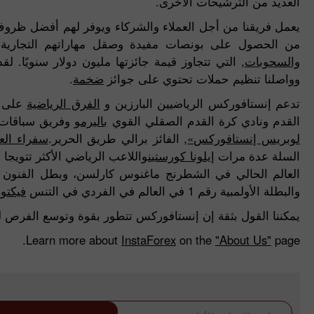
العديد من الترشيحات الأخرى.
يعمل فريقنا من أجل العملاء والشركاء ويوفر لهم أفضل ظروف 
من الحصول على بونصات مفيدة وصقل مهاراتهم التجاري
والسحوبات
, التي تتجاوز قيمة جائزتها مليون دولار سنويًا. 
وواصلنا تنظيم حملات تحتوي على جوائز
ضخمة
.
تدعم إنستافوركس الرياضيين البارزين و
الفرق الرياضية
على ح
القدم ونادي كرة القدم الصقلي القوي
باليرمو
وفريق سباقات 
لوبريس إنستافوركس»
, الفائز برالي طريق الحرير.
سفراء العل
السلة عدة مرات
إيلونا كورستين
واللاعب الرياضي الأكثر تتويجا
العالم الحالي في الشطرنج ماغنوس كارلسن، وبطل الفنون ا
والبطلة الأولمبية رقم 1 في العالم في الفردي في التنس
فيكتور
يمكننا القول بثقة إن إنستافوركس تتطور بقوة وتوسع الفرص لعم
Learn more about
InstaForex
on the
"About Us"
page.