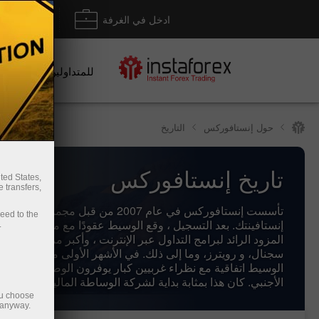
ادخل في الغرفة
إيداع/ س
للمتداولين
حول إنستافوركس
التاريخ
تاريخ إنستافوركس
ted States,
 transfers,
تأسست إنستافوركس في عام 2007 من قبل مجموعة شركات
ceed to the
إنستافينتك. بعد التسجيل ، وقع الوسيط عقودًا مع ميتاكوتس للب
.
المزود الرائد لبرامج التداول عبر الإنترنت ، وأكبر مزودي الأخبار
سجنال، و رويترز، وما إلى ذلك. في الأشهر الأولى من نشاطه ، 
الوسيط اتفاقية مع نظراء غربيين كبار يوفرون الوصول إلى س
الأجنبي. كان هذا بمثابة بداية لشركة الوساطة المالية إنستافور
ou choose
 anyway.