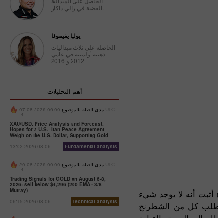
الحاصل على الميدالية
الفضية في رالي داكار.
يوليا يفيموفا
الحاصلة على ثلاث ميداليات
ذهبية أولمبية في عامي
2012 و 2016
أهم التحليلات
مدى الصلة بالموضوع
06:00 2026-08-07 UTC-
-4
XAU/USD. Price Analysis and Forecast.
Hopes for a U.S.–Iran Peace Agreement
Weigh on the U.S. Dollar, Supporting Gold
13:02 2026-08-06
Fundamental analysis
مدى الصلة بالموضوع
00:00 2026-08-20 UTC-
-4
Trading Signals for GOLD on August 6-8,
2026: sell below $4,296 (200 EMA - 3/8
Murray)
 أثبت أنه لا يوجد شيء
06:15 2026-08-06
Technical analysis
 يتطلب كل من الشطرنج