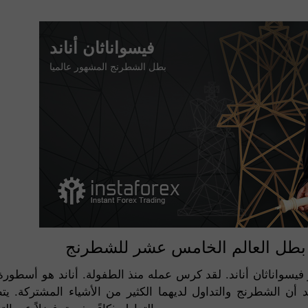
فيسواناثان أناند
بطل الشطرنج المشهور عالميا
 - بطل العالم الخامس عشر للشطرنج
يسواناثان أناند. لقد كرس عمله منذ الطفولة. أناند هو أسطورة
د أن الشطرنج والتداول لديهما الكثير من الأشياء المشتركة.