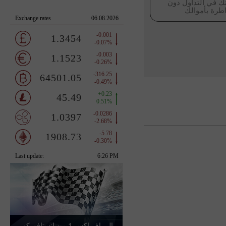
ك في التداول دون
طرة بأموالك
رالي إف إكس-1 من إنستافوركس