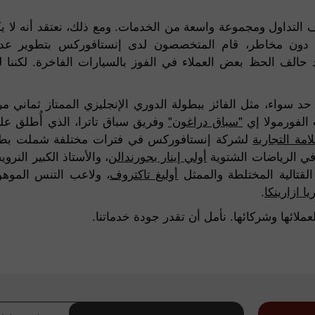
التداول ومجموعة واسعة من الخدمات. ومع ذلك، نعتقد أنه لا يك
ة دون مخاطر، قام المتخصصون لدى إنستافوركس بتطوير عد
لقد حالف الحظ بعض العملاء في الفوز بالسيارات الفاخرة. لكننا 
د سواء، مثل الفائز ببطولة الدوري الإنجليزي الممتاز ثماني م
الفورمولا إي
"سباق دراغون"
وفريق سباق تاترا، الذي أُطلق عل
امة التجارية
لشركة إنستافوركس في فترات مختلفة شملت بطلة 
 في الرياضات الشتوية
أولي إينار بجورندالن
، والأستاذ الكبير الن
لقتالية المختلطة والممثل
أوليغ تاكتروف
، ولاعب التنس المو
يا ازارينكا
.
إيداع الحظ
لائها وشركائها. نأمل أن تقدر جودة خدماتنا.
بو