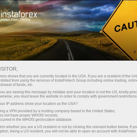
حب
منصة التداول
فتح الحساب الفوري
للمبتدئين
للمستثمرين
للشركاء
الحمل
ISITOR,
ess shows that you are currently located in the USA. If you are a resident of the Uni
ibited from using the services of InstaFintech Group including online trading, online
drawal of funds, etc.
k you are seeing this message by mistake and your location is not the US, kindly pro
رمجيات ،
herwise, you must leave the website in order to comply with government restrictions
 ، مثل إي
ur IP address show your location as the USA?
أبرم
sing a VPN provided by a hosting company based in the United States;
وق الصرف
oes not have proper WHOIS records;
كس.
occurred in the WHOIS geolocation database.
irm whether you are a US resident or not by clicking the relevant button below. If y
ption, being a US resident, you will not be able to open an account with InstaForex