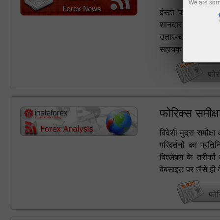
We are sorr
इंस्टा फॉरेक्स अंतर
शानदार अवसर का आनंद ल
उतार-चढ़ाव से सीधे 
सहायक होगी।
फोर
फोरिक्स समीक
विदेशी मुद्रा समीक
परिवर्तनों का प्रत
विश्लेषण के तरीको
वेबसाइट पर जैसे ही व
फोर