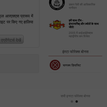
डकार रैली की आधिकारिक
भागीदार
ूल आरएसएस प्रारूप में
हमें साथ टीम -
ाइट पर किए गए हालिया
इंस्टाफॉरेक्ष् और ज़्वोलें के साथ
जीते!
2005 में आईआईहेचएफ
महाद्वीपीय कप विजेता
्रीगेटर्स देखें
इंस्टा फोरेक्स बोनस
30% बोनस
चाणक्य डिपाजिट
इंस्टा फोरेक्स क्लब बोनस
सभी इन्स्टा फोरेक्स बोनस