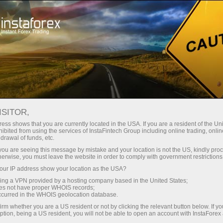
ा
तुरंत खाता खोलना
ट्रेडिंग प्लेटफॉर्म
जम
ुरुआती के लिए
निवेशकों के लिए
भागीदारों के लिए
अभिय
़ीड आरएसएस
डेमो खाता खोलें
ISITOR,
ess shows that you are currently located in the USA. If you are a resident of the Uni
ibited from using the services of InstaFintech Group including online trading, online
थ विश्लेषणात्मक समीक्षाओं और नवीनतम फॉरेक्स समाचारों का सारांश प्रस्तु
drawal of funds, etc.
k you are seeing this message by mistake and your location is not the US, kindly pro
न करते हैं और समय बचाने में मदद करते हैं। आरएसएस प्रारूप संदेशों के
herwise, you must leave the website in order to comply with government restrictions
। इसके अलावा, आप समाचार प्रवाह की एक भाषा भी चुन सकते हैं
ur IP address show your location as the USA?
sing a VPN provided by a hosting company based in the United States;
oes not have proper WHOIS records;
occurred in the WHOIS geolocation database.
irm whether you are a US resident or not by clicking the relevant button below. If y
चार आरएसएस फ़ीड
ption, being a US resident, you will not be able to open an account with InstaForex