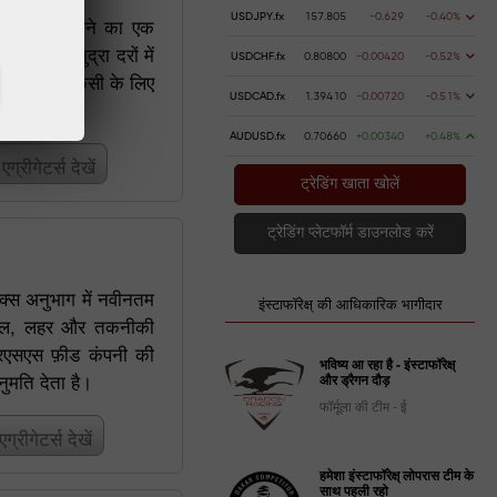
USDJPY.fx
157.805
-0.629
-0.40%
ें ताजा खबर पाने का एक
र्मों पर मुद्रा दरों में
USDCHF.fx
0.80800
-0.00420
-0.52%
खते हुए हर किसी के लिए
USDCAD.fx
1.39410
-0.00720
-0.51%
AUDUSD.fx
0.70660
+0.00340
+0.48%
्रीगेटर्स देखें
ट्रेडिंग खाता खोलें
ट्रेडिंग प्लेटफॉर्म डाउनलोड करें
क्स अनुभाग में नवीनतम
इंस्टाफॉरेक्ष् की आधिकारिक भागीदार
रैक्टल, लहर और तकनीकी
आरएसएस फ़ीड कंपनी की
भविष्य आ रहा है - इंस्टाफॉरेक्ष्
नुमति देता है।
और ड्रैगन दौड़
फॉर्मूला की टीम - ई
रीगेटर्स देखें
हमेशा इंस्टाफॉरेक्ष् लोपरास टीम के
साथ पहली रहो