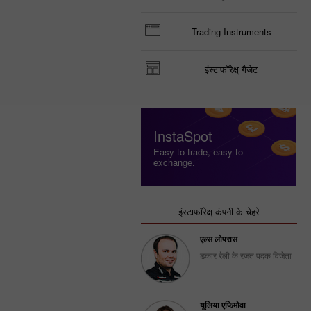
Trading Instruments
इंस्टाफॉरेक्ष् गैजेट
InstaSpot
Easy to trade, easy to
exchange.
इंस्टाफॉरेक्ष् कंपनी के चेहरे
एल्स लोपरास
डकार रैली के रजत पदक विजेता
यूलिया एफिमोवा