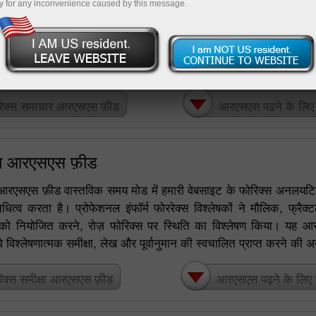
y for any inconvenience caused by this message.
राष्ट्रीय ब्रोकर के ग्राहक ऑनलाइन बाजार में वित्तीय बाजारों के बारे म
ेते हैं। दुनिया की सबसे प्रतिष्ठित सूचना एजेंसियों द्वारा सभी वित्तीय प्लेटफा
या परोक्ष रूप से संबंधित सामयिक जानकारी, वर्तमान बाजार के रुझानों को दे
रेक्स समाचार आरएसएस फ़ीड
आरएसएस पढ़ने के लिए एग
्षा आरएसएस फ़ीड
्षा आरएसएस फ़ीड वास्तविक समय मोड में हमारी वेबसाइट के फोरिक्स अनलयटि
िनिधित्व करता है। प्रोफेशनल इंफॉर्म फोररेक्स विश्लेषकों ने मौलिक, फ्
ं को नियोजित करने, रोज़ फोरिक्स पर स्थिति का विश्लेषण किया। यह 
े विश्लेषणात्मक समीक्षा, लेख और पूर्वानुमान की स्वचालित प्राप्त करने की अ
िक्स समीक्षा आरएसएस फ़ीड
आरएसएस पढ़ने के लिए एग्