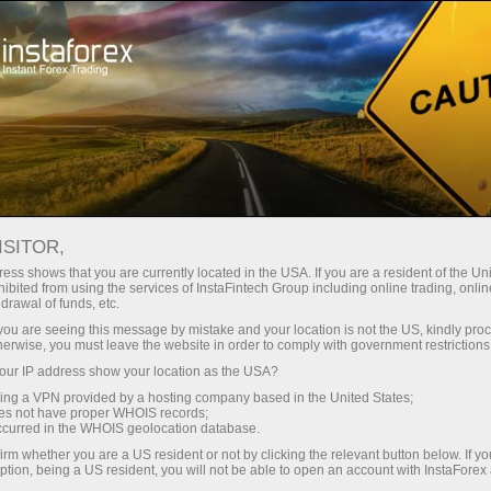
For Traders
Forex Analytics
InstaForex TV
ISITOR,
ess shows that you are currently located in the USA. If you are a resident of the Uni
ibited from using the services of InstaFintech Group including online trading, online
drawal of funds, etc.
k you are seeing this message by mistake and your location is not the US, kindly pro
herwise, you must leave the website in order to comply with government restrictions
ur IP address show your location as the USA?
sing a VPN provided by a hosting company based in the United States;
InstaForex TV
oes not have proper WHOIS records;
occurred in the WHOIS geolocation database.
Market analysis in focus
irm whether you are a US resident or not by clicking the relevant button below. If y
ption, being a US resident, you will not be able to open an account with InstaForex