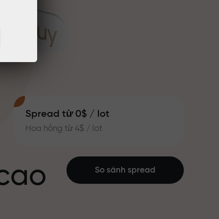
Spread từ 0$ / lot
Hoa hồng từ 4$ / lot
 cao
So sánh spread