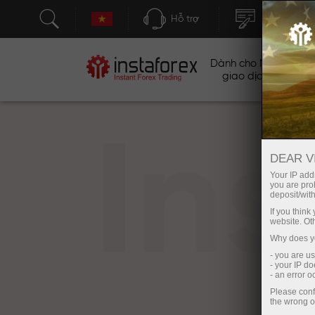
Hỗ trợ
Mở tài khoả
Dành cho Nhà
Ch
giao dịch
In
DEAR V
Your IP addr
you are proh
deposit/with
If you thin
website. Ot
Why does yo
- you are u
- your IP d
- an error 
Please conf
the wrong o