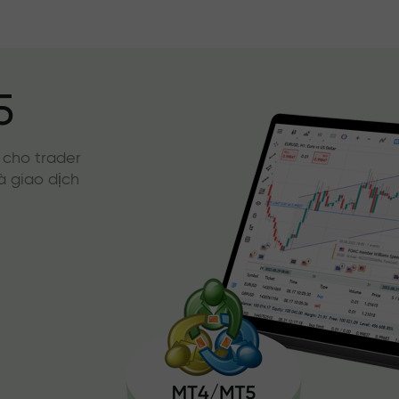
5
 cho trader
à giao dịch