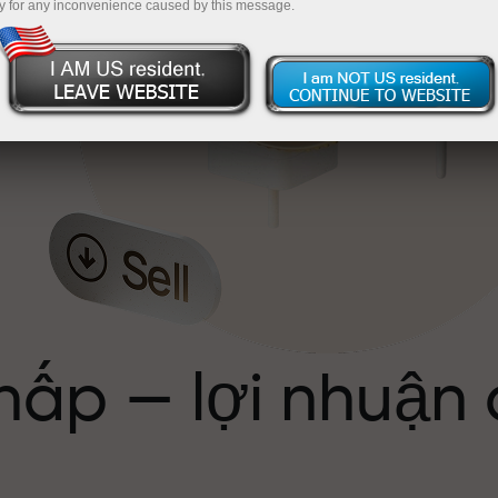
y for any inconvenience caused by this message.
ể
hấp — lợi nhuận
ới