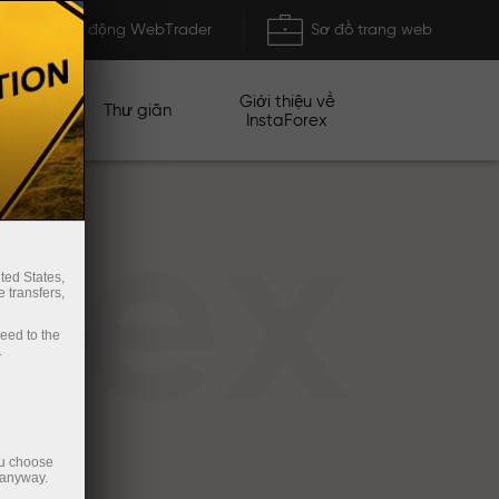
Khởi động WebTrader
Sơ đồ trang web
Giới thiệu về
n dịch
Thư giãn
InstaForex
rex
ted States,
 transfers,
ceed to the
.
ou choose
 anyway.