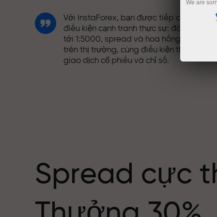
We are sorr
Với InstaForex, bạn được tiếp cận những
điều kiện cạnh tranh thực sự: đòn bẩy lên
tới 1:5000, spread và hoa hồng tốt nhất
trên thị trường, cùng điều kiện thuận lợi đ
giao dịch cổ phiếu và chỉ số.
Chúng tôi đã phát triển hệ thống thưởng
giúp giao dịch hấp dẫn hơn. Mỗi khách
ng giới
hàng InstaForex có thể nhận thưởng lên
tới 30% tiền nạp và tận dụng các chương
trình khuyến mãi và ưu đãi đặc biệt khác.
Spread cực t
Tốc độ trên đường đua và tốc độ giao
Thưởng 30%
dịch có cùng giá trị. Aleš Loprais mang
tinh thần quyết tâm và kỷ luật vào thế gi