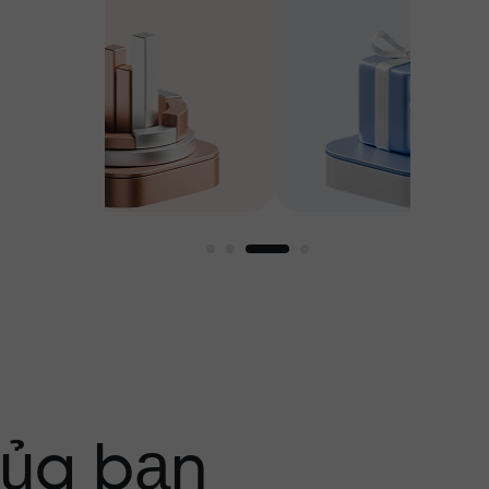
g tôi
của bạn