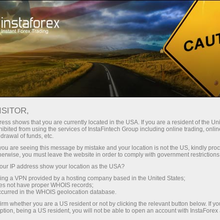
n ngay lập tức
Tải nền tảng giao dịch Metatrader
Dành cho nhà
o người mới
Dành cho đối tác
Các chiế
bắt đầu
đầu tư
staFo
ISITOR,
ess shows that you are currently located in the USA. If you are a resident of the Uni
ibited from using the services of InstaFintech Group including online trading, online
drawal of funds, etc.
k you are seeing this message by mistake and your location is not the US, kindly pro
herwise, you must leave the website in order to comply with government restrictions
ur IP address show your location as the USA?
sing a VPN provided by a hosting company based in the United States;
oes not have proper WHOIS records;
occurred in the WHOIS geolocation database.
irm whether you are a US resident or not by clicking the relevant button below. If y
ption, being a US resident, you will not be able to open an account with InstaForex