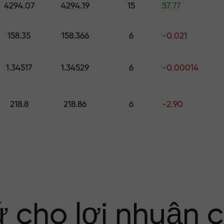
4294.07
4294.19
15
57.77
ố
158.35
158.366
6
-0.021
ới $1,500
1.34517
1.34529
6
-0.00014
ng rủi ro — chún
218.8
218.86
6
-2.90
nhuận của bạn
i X1000 — hệ số
 trên thị trường
ứ cho lợi nhuận 