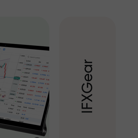
r
a
e
G
X
F
I