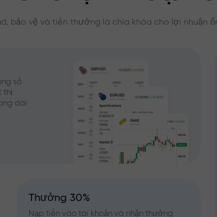
d, bảo vệ và tiền thưởng là chìa khóa cho lợi nhuận ổ
ong số
 thị
rong dài
Thưởng 30%
Nạp tiền vào tài khoản và nhận thưởng