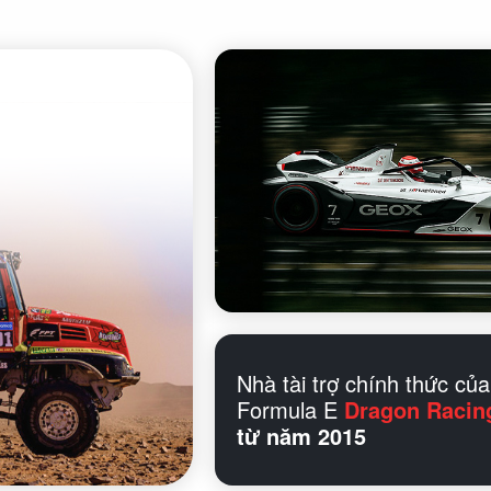
Nhà tài trợ chính thức của
Formula E
Dragon Racin
từ năm 2015