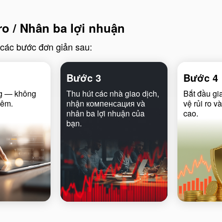
ro / Nhân ba lợi nhuận
 các bước đơn giản sau:
Bước 3
Bước 4
ng — không
Thu hút các nhà giao dịch,
Bắt đầu gi
hêm.
nhận компенсация và
vệ rủi ro v
nhân ba lợi nhuận của
cao.
bạn.