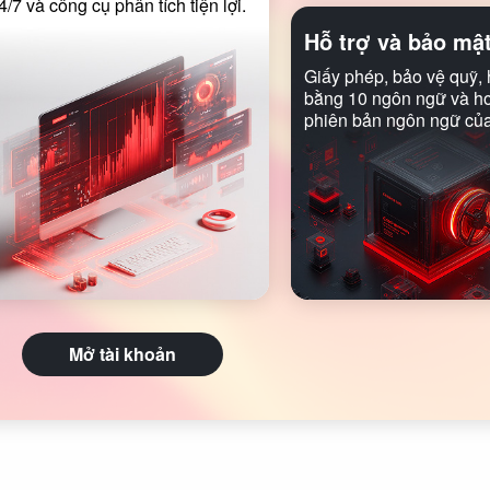
4/7 và công cụ phân tích tiện lợi.
Hỗ trợ và bảo mậ
Giấy phép, bảo vệ quỹ, 
bằng 10 ngôn ngữ và h
phiên bản ngôn ngữ của
Mở tài khoản