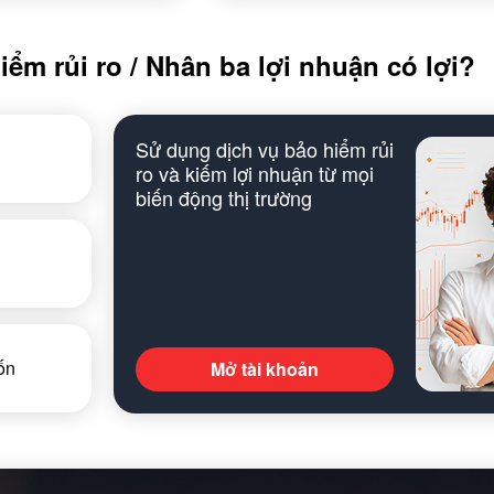
ểm rủi ro / Nhân ba lợi nhuận có lợi?
Sử dụng dịch vụ bảo hiểm rủi
ro và kiếm lợi nhuận từ mọi
biến động thị trường
ốn
Mở tài khoản