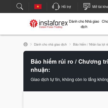
Hỗ trợ
Mở tài kh
Dành cho Nhà giao
Cho
dịch
Dành cho nhà giao dịch
Bảo hiểm / Nhân ba lợi 
Bảo hiểm rủi ro / Chương tr
nhuận:
Giao dịch tự tin, không còn lo lắng không