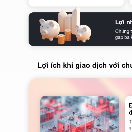
Lợi n
Chúng t
gấp ba 
Lợi ích khi giao dịch với ch
Đ
đ
T
g