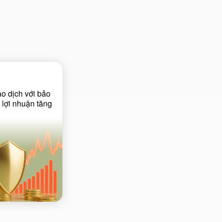
ao dịch với bảo
à lợi nhuận tăng