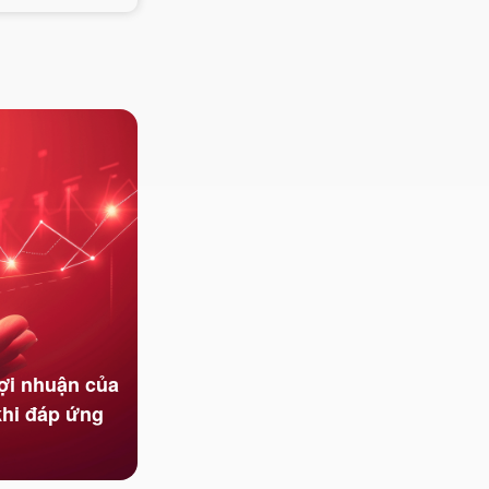
ợi nhuận của
khi đáp ứng