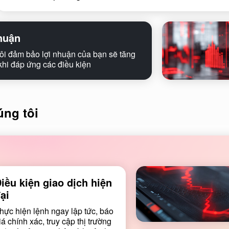
huận
ôi đảm bảo lợi nhuận của bạn sẽ tăng
khi đáp ứng các điều kiện
úng tôi
iều kiện giao dịch hiện
ại
hực hiện lệnh ngay lập tức, báo
iá chính xác, truy cập thị trường