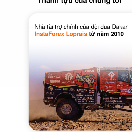
Nhà tài trợ chính của đội đua Dakar
InstaForex Loprais
từ năm 2010