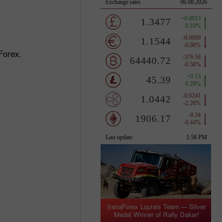
Forex.
InstaForex Loprais Team — Silver
Medal Winner of Rally Dakar!