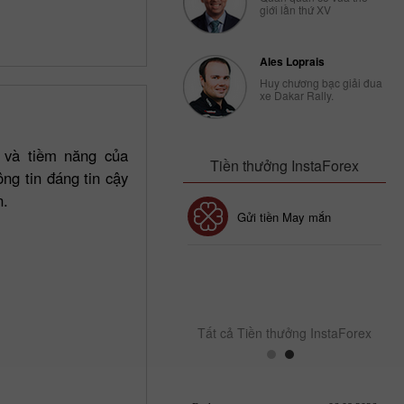
giới lần thứ XV
Ales Loprais
Huy chương bạc giải đua
xe Dakar Rally.
i và tiềm năng của
Tiền thưởng InstaForex
ông tin đáng tin cậy
n.
Tiền thưởng 30%
Gửi tiền May mắn
Tiền thưởng CLB
InstaForex
Tất cả Tiền thưởng InstaForex