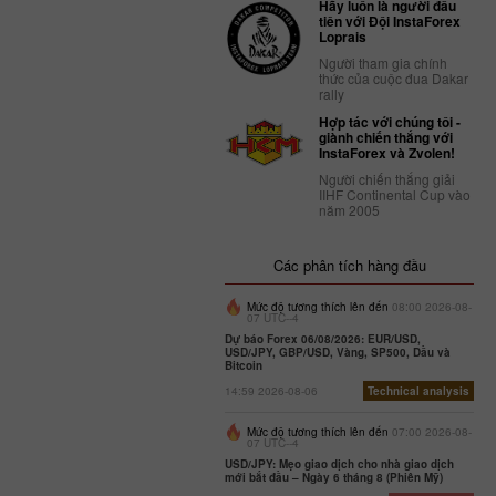
Hãy luôn là người đầu
tiên với Đội InstaForex
Loprais
Người tham gia chính
thức của cuộc đua Dakar
rally
Hợp tác với chúng tôi -
giành chiến thắng với
InstaForex và Zvolen!
Người chiến thắng giải
IIHF Continental Cup vào
năm 2005
Các phân tích hàng đầu
Mức độ tương thích lên đến
08:00 2026-08-
07 UTC--4
Dự báo Forex 06/08/2026: EUR/USD,
USD/JPY, GBP/USD, Vàng, SP500, Dầu và
Bitcoin
14:59 2026-08-06
Technical analysis
Mức độ tương thích lên đến
07:00 2026-08-
07 UTC--4
USD/JPY: Mẹo giao dịch cho nhà giao dịch
mới bắt đầu – Ngày 6 tháng 8 (Phiên Mỹ)