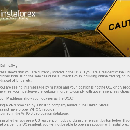
oản ngay lập tức
Tải nền tảng giao dịch Metatrader
 người mới bắt
Dành cho nhà đầu
Dành cho đối tác
Các chiế
đầu
tư
ISITOR,
ở tài khoản demo
IAO DỊCH
ess shows that you are currently located in the USA. If you are a resident of the Uni
ibited from using the services of InstaFintech Group including online trading, online
drawal of funds, etc.
diện chính thức. Bạn có thể đặt bất kì câu hỏi liên quan nào
k you are seeing this message by mistake and your location is not the US, kindly pro
herwise, you must leave the website in order to comply with government restrictions
ur IP address show your location as the USA?
sing a VPN provided by a hosting company based in the United States;
oes not have proper WHOIS records;
occurred in the WHOIS geolocation database.
irm whether you are a US resident or not by clicking the relevant button below. If y
ng web tiếng Anh dành cho các nhà giao dịch từ khắp nơi trên
ption, being a US resident, you will not be able to open an account with InstaForex