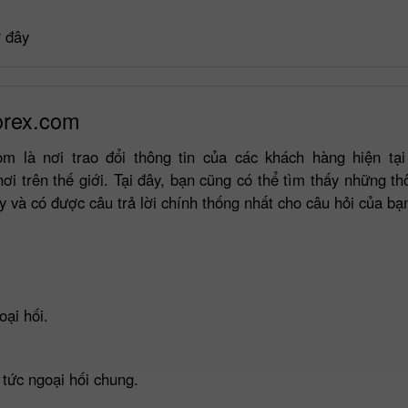
ở đây
orex.com
om là nơi trao đổi thông tin của các khách hàng hiện tạ
ơi trên thế giới. Tại đây, bạn cũng có thể tìm thấy những th
y và có được câu trả lời chính thống nhất cho câu hỏi của bạ
Tiền thưởng 30%
Gửi tiền May mắn
Tiền thưởng CLB
InstaForex
oại hối.
n tức ngoại hối chung.