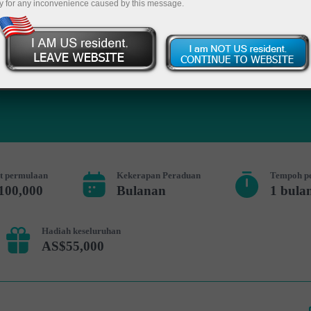
y for any inconvenience caused by this message.
Deposit
t permulaan
Kekerapan Peraduan
Tempoh p
100,000
Bulanan
1 bula
Hadiah keseluruhan
AS$55,000