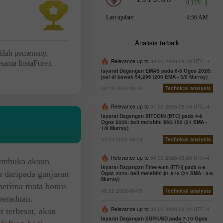
Analisis terbaik
dilah pemenang
Relevance up to
00:00 2026-08-20 UTC--4
rsama InstaForex
Isyarat Dagangan EMAS pada 6-8 Ogos 2026:
jual di bawah $4,296 (200 EMA - 3/8 Murray)
06:15 2026-08-06
Technical analysis
Relevance up to
01:00 2026-08-18 UTC--4
Isyarat Dagangan BITCOIN (BTC) pada 4-6
Ogos 2026: beli melebihi $63,150 (21 SMA -
1/8 Murray)
07:04 2026-08-04
Technical analysis
Relevance up to
00:00 2026-08-20 UTC--4
membuka akaun
Isyarat Dagangan Ethereum (ETH) pada 6-8
n daripada ganjaran
Ogos 2026: beli melebihi $1,875 (21 SMA - 3/8
Murray)
nerima mata bonus
06:32 2026-08-06
Technical analysis
peraduan.
Relevance up to
03:00 2026-08-21 UTC--4
t terbesar, akan
Isyarat Dagangan EUR/USD pada 7-10 Ogos