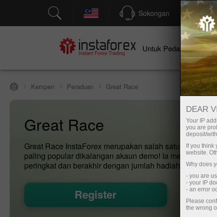
Sokongan
P
Un
Untuk Pedagang
Kempen
Peraduan
Great Race
DEAR V
Great Race
Your IP addr
you are proh
deposit/with
Great Race InstaForex merupakan salah satu pertandin
If you thin
website. Ot
paling popular dikalangan akaun demo! Ia mempunyai 
peringkat dan berakhir dengan jumlah hadiah $ 55,000.
Why does yo
- you are u
- your IP d
- an error 
Register
Please conf
the wrong o