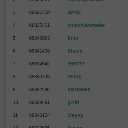
BPVL
3
68836709
kn0wh0wtrader
4
68835461
finer
5
68840993
Stasia
6
68841406
555777
7
68834542
Peerg
8
68840798
sens3000
9
68842546
gwin
10
68829481
Mayyy
11
68840154