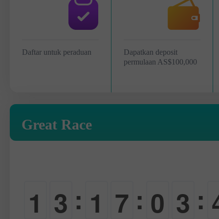
Daftar untuk peraduan
Dapatkan deposit
permulaan AS$100,000
Great Race
:
:
:
1
3
1
7
0
3