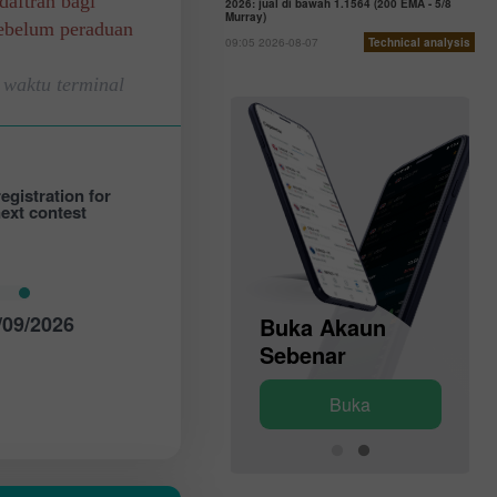
daftran bagi
2026: jual di bawah 1.1564 (200 EMA - 5/8
Murray)
sebelum peraduan
09:05 2026-08-07
Technical analysis
 waktu terminal
egistration for
next contest
/09/2026
Buka Akaun
Buka Akaun
Demo
Sebenar
Buka
Buka