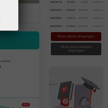
USDJPY.fx
157.805
-0.629
-0.40%
USDCHF.fx
0.80800
-0.00420
-0.52%
 wang
Pengeluaran wang
USDCAD.fx
1.39410
-0.00720
-0.51%
AUDUSD.fx
0.70660
+0.00340
+0.48%
Buka akaun dagangan
Muat turun platform
dagangan
eraduan
n
BETA