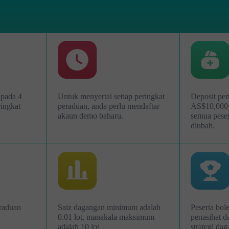
ripada 4
Untuk menyertai setiap peringkat
Deposit pe
ringkat
peraduan, anda perlu mendaftar
AS$10,000 
akaun demo baharu.
semua peser
diubah.
raduan
Saiz dagangan minimum adalah
Peserta bo
0.01 lot, manakala maksimum
penasihat d
adalah 10 lot
strategi da