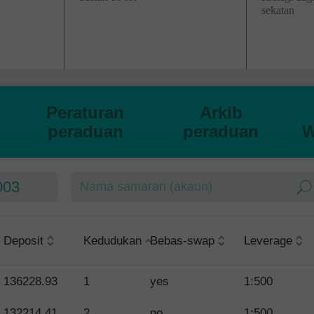
sekatan
Peraturan
Arkib
peraduan
peraduan
W
003
Deposit
Kedudukan
Bebas-swap
Leverage
136228.93
1
yes
1:500
132214.41
2
no
1:500