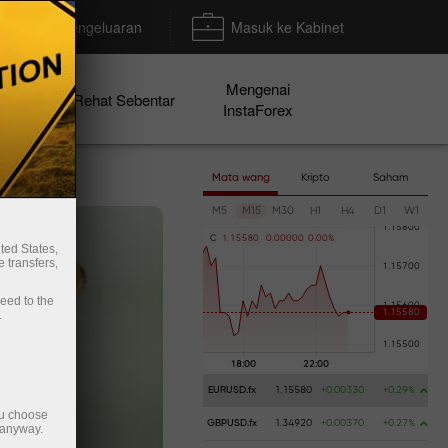
Deposit/Pengeluaran
Masuk ke Kabinet
Mengenai
en
Rehat Sebentar
InstaForex
Mata wang
Kripto
Saham
M5
M15
M30
H1
H4
D1
W1
C
1
.
1
5
5
8
0
0
.
0
0
0
0
0
0
.
0
0
%
ted States,
 transfers,
ceed to the
.
EURUSD.fx
1.15580
+0.00330
+0.29%
ou choose
GBPUSD.fx
1.34920
+0.00370
+0.27%
 anyway.