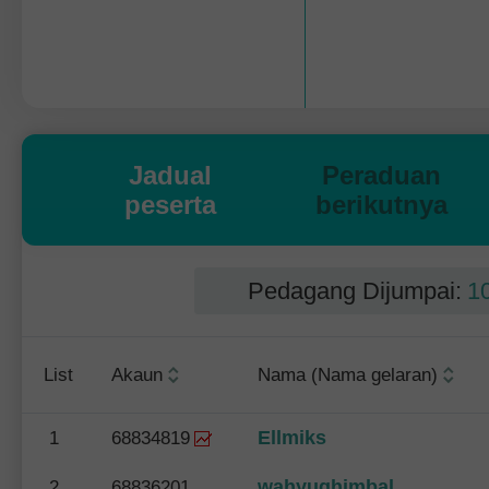
Jadual
Peraduan
peserta
berikutnya
Pedagang Dijumpai:
1
List
Akaun
Nama (Nama gelaran)
Ellmiks
1
68834819
wahyughimbal
2
68836201