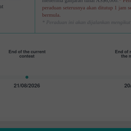
5
menerima ganjaran tunai AS$6,000.
* Pen
at
peraduan seterusnya akan ditutup 1 jam 
bermula.
* Peraduan ini akan dijalankan mengikut
End of the current
End of r
contest
the 
21/08/2026
20
Buka Akaun
Buka Akaun
Demo
Sebenar
Buka
Buka