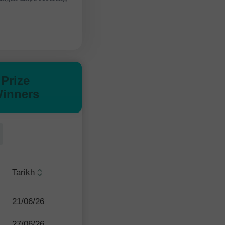
Prize
inners
Tarikh
21/06/26
27/06/26