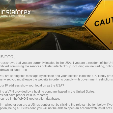
embukaan akaun segera
Platform dagangan
tuk Pedagang
Untuk Rakan
Untuk Pelabur
Kemp
Baru
Niaga
ISITOR,
ess shows that you are currently located in the USA. If you are a resident of the Uni
ibited from using the services of InstaFintech Group including online trading, online
drawal of funds, etc.
gan yang
k you are seeing this message by mistake and your location is not the US, kindly pro
herwise, you must leave the website in order to comply with government restrictions
empat
ur IP address show your location as the USA?
sing a VPN provided by a hosting company based in the United States;
oes not have proper WHOIS records;
occurred in the WHOIS geolocation database.
irm whether you are a US resident or not by clicking the relevant button below. If y
ption, being a US resident, you will not be able to open an account with InstaForex