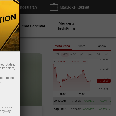
Deposit/Pengeluaran
Masuk ke Kabinet
Mengenai
en
Rehat Sebentar
InstaForex
Mata wang
Kripto
Saham
M5
M15
M30
H1
H4
D1
W1
C
1
.
1
5
5
8
0
0
.
0
0
0
0
0
0
.
0
0
%
ted States,
 transfers,
ceed to the
.
EURUSD.fx
1.15580
+0.00330
+0.29%
ou choose
GBPUSD.fx
1.34920
+0.00370
+0.27%
 anyway.