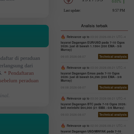
Analisis terbaik
Relevance up to
03:00 2026-08-21 UTC--4
Isyarat Dagangan EUR/USD pada 7-10 Ogos
2026: jual di bawah 1.1564 (200 EMA - 5/8
Murray)
09:05 2026-08-07
Technical analysis
daftar di peraduan
erlangsung dari
Relevance up to
03:00 2026-08-21 UTC--4
6
.
* Pendaftaran
Isyarat Dagangan Emas pada 7-10 Ogos
2026: jual di bawah $4,296 (200 EMA - 3/8
 sebelum peraduan
Murray)
09:08 2026-08-07
Technical analysis
inal.
Relevance up to
03:00 2026-08-21 UTC--4
Isyarat Dagangan BTC pada 7-10 Ogos 2026:
beli melebihi $64,000 (21 SMA - 0/8 Murray)
09:03 2026-08-07
Technical analysis
Relevance up to
02:00 2026-08-21 UTC--4
Isyarat Dagangan USD/MINYAK pada 7-10