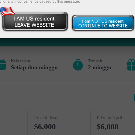
Deposit
y for any inconvenience caused by this message.
Kekerapan
Tempoh
Setiap dua minggu
2 minggu
Prize in May
Prize in April
$6,000
$6,000