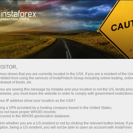
embukaan akaun segera
Platform dagangan
tuk Pedagang
Untuk Rakan
Untuk Pelabur
Kemp
Baru
Niaga
ISITOR,
ess shows that you are currently located in the USA. If you are a resident of the Uni
ibited from using the services of InstaFintech Group including online trading, online
drawal of funds, etc.
k you are seeing this message by mistake and your location is not the US, kindly pro
herwise, you must leave the website in order to comply with government restrictions
ur IP address show your location as the USA?
sing a VPN provided by a hosting company based in the United States;
oes not have proper WHOIS records;
occurred in the WHOIS geolocation database.
irm whether you are a US resident or not by clicking the relevant button below. If y
ption, being a US resident, you will not be able to open an account with InstaForex