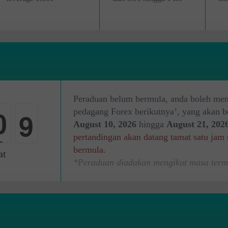
Peraduan belum bermula, anda boleh men
0
8
pedagang Forex berikutnya’, yang akan b
August 10, 2026
hingga
August 21, 202
pertandingan akan datang tamat satu jam
1
9
bermula.
at
*Peraduan diadakan mengikut masa term