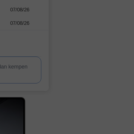
07/08/26
07/08/26
 dan kempen
Pertandingan
Pertandingan
Pertandingan
Pertandingan
Pertandingan
Pertandingan
InstaForex Contes
InstaForex
InstaForex
InstaForex
InstaForex
InstaForex
InstaForex