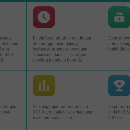
ngsung
Pendaftaran untuk pertandingan
Deposit per
 diadakan
dua minggu akan datang
untuk setiap
Isnin
berlangsung semasa peraduan
boleh diub
3:59:59
semasa dan tamat 1 (satu) jam
al
sebelum peraduan bermula
Buka Akaun
Buka Akaun
Demo
Sebenar
Buka
Buka
tandingan
Saiz dagangan minimum ialah
Keputusan 
banyak
0.01 lot, manakala saiz dagangan
pada hari S
maksimum ialah 1 lot
GMT+3