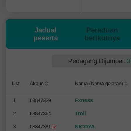
Jadual
Peraduan
peserta
berikutnya
Pedagang Dijumpai:
3
List
Akaun
Nama (Nama gelaran)
Fxness
1
68847329
Troll
2
68847364
NICOYA
3
68847381