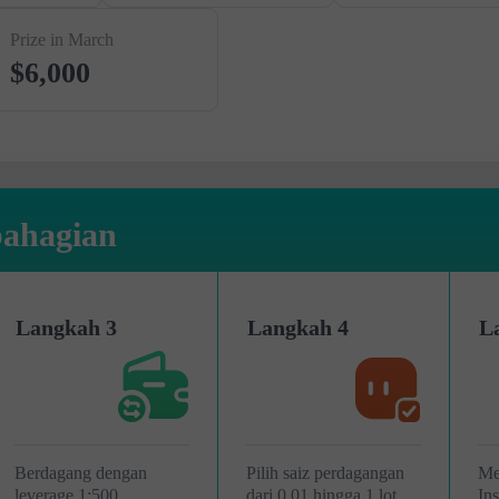
Prize in March
$6,000
bahagian
Langkah 3
Langkah 4
L
Berdagang dengan
Pilih saiz perdagangan
Me
leverage 1:500
dari 0.01 hingga 1 lot
In