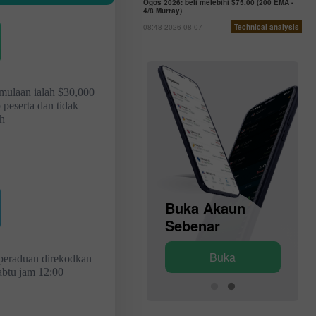
Ogos 2026: beli melebihi $75.00 (200 EMA -
4/8 Murray)
08:48 2026-08-07
Technical analysis
mulaan ialah $30,000
 peserta dan tidak
ah
Buka Akaun
Buka Akaun
Demo
Sebenar
Buka
Buka
peraduan direkodkan
abtu jam 12:00