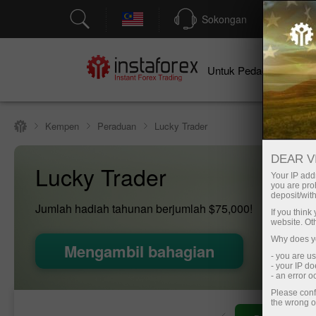
Sokongan
P
Un
Untuk Pedagang
Kempen
Peraduan
Lucky Trader
DEAR V
Lucky Trader
Your IP addr
you are proh
deposit/with
Jumlah hadiah tahunan berjumlah
$75,000
!
If you thin
website. Ot
Why does yo
Mengambil bahagian
- you are u
- your IP d
- an error 
Please conf
the wrong o