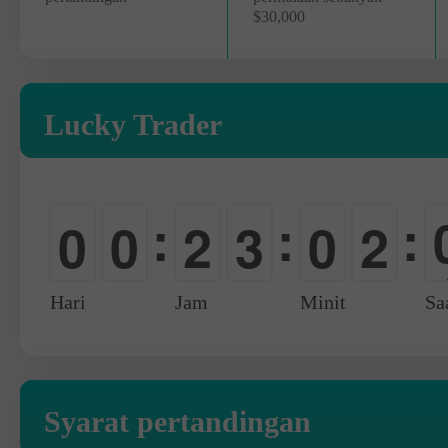
$30,000
Lucky Trader
:
:
:
0
0
2
3
0
2
-
-
0
0
-
0
Hari
Jam
Minit
Sa
Syarat pertandingan