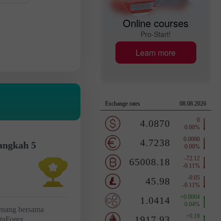
Online courses
Pro-Start!
Learn more
angkah 5
nang bersama
staForex