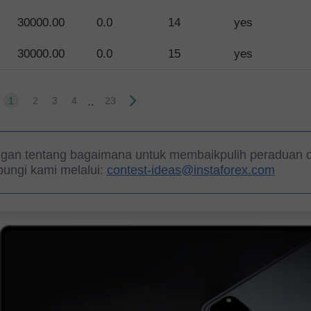
30000.00
0.0
14
yes
30000.00
0.0
15
yes
..
1
2
3
4
23
gan tentang bagaimana untuk membaikpulih peraduan
ungi kami melalui:
contest-ideas@instaforex.com