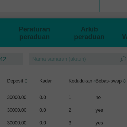
Peraturan
Arkib
peraduan
peraduan
W
42
Deposit
Kadar
Kedudukan
Bebas-swap
30000.00
0.0
1
no
30000.00
0.0
2
yes
30000.00
0.0
3
yes