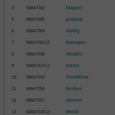
hkipper
4
68847382
prateep
5
68847385
Ability
6
68847389
Murugan
7
68847392
Atuakfx
8
68847406
olaolu
9
68847410
The09God
10
68847359
Bruliyo
11
68847358
sdvmot
12
68847357
Manik
13
68847330