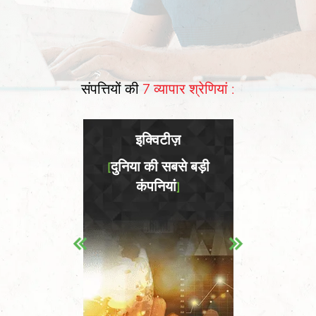
संपत्तियों की
7 व्यापार श्रेणियां :
इक्विटीज़
ूचकांक
दुनिया की सबसे बड़ी
200 से 
]
[
[
कंपनियां
]