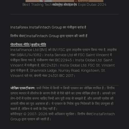
Best Trading Technology at Forex Expo Dubai 2024
सर्वश्रेष्ठ मोबाइल ऐप
InstaForex InstaFintech Group का पंजीकृत ब्रांड है
वित्तीय सेवाएं InstaFintech Group द्वारा प्रदान की जाती हैं
गोपनीयता नीति
कुकीज़ नीति
InstaFinance Ltd (BVI) को BVI FSC द्वारा लाइसेंस प्रदान किया गया है, लाइसेंस
नंबर SIBA/L/14/1082। Insta Service Ltd को FSC Saint Vincent में
पंजीकृत किया गया है, पंजीकरण नंबर IBC22945। Insta Global Ltd. Saint
Vincent में पंजीकृत है, IBC24321। Insta Global Ltd. FSC St. Vincent
द्वारा पंजीकृत है, Shamrock Lodge, Nurray Road, Kingstown, St.
Vincent पते पर, कंपनी नंबर 24321 IBC 2017।
जोखिम प्रकटीकरण:
सभी निवेश में किसी न किसी प्रकार का जोखिम शामिल है। वित्तीय
उत्पाद व्यापार में लीवरेज के कारण तेजी से पैसे खोने का उच्च जोखिम होता है। आपको उन
लेन-देनों में प्रवेश करना चाहिए जिन्हें आप पूरी तरह से समझते हैं, और आपकी प्रवेश की
असली सीमा का पूरा अहसास हो। ये प्रकार के निवेश कुछ निवेशकों के लिए उपयुक्त हो
सकते हैं, लेकिन ये सभी के लिए नहीं हैं।
कॉपीराइट © 2007- 2026 सभी अधिकार सुरक्षित। वित्तीय सेवाएं InstaFintech
Group द्वारा प्रदान की जाती हैं।